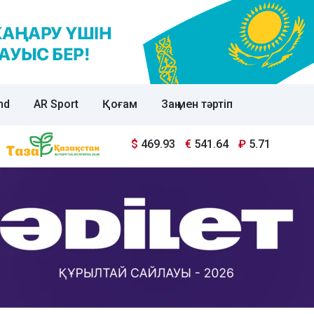
nd
AR Sport
Қоғам
Заң мен тәртіп
$
469.93
€
541.64
₽
5.71