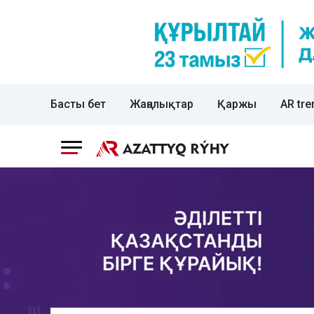
Басты бет
Жаңалықтар
Қаржы
AR tre