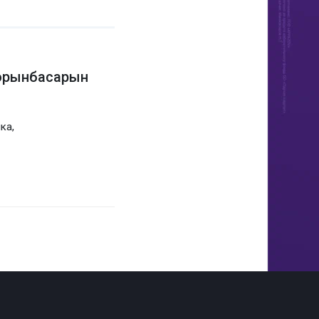
 орынбасарын
ка,