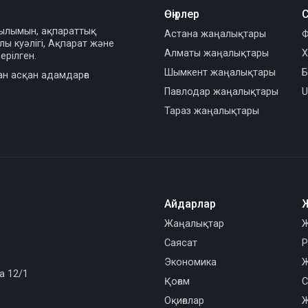
Өңірлер
С
сылымын, ақпараттық
Астана жаңалықтары
Ф
ы куәлігі, Ақпарат және
Алматы жаңалықтары
Х
ерілген.
Шымкент жаңалықтары
Б
ан асқан адамдарға
Павлодар жаңалықтары
U
Тараз жаңалықтары
Айдарлар
Жаңалықтар
Ж
Саясат
Р
Экономика
Ж
а 12/1
Қоғам
С
Оқиғалар
Ж