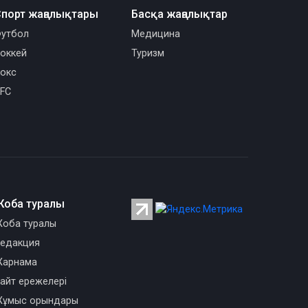
порт жаңалықтары
Басқа жаңалықтар
утбол
Медицина
оккей
Туризм
окс
FC
Жоба туралы
оба туралы
едакция
арнама
айт ережелері
ұмыс орындары