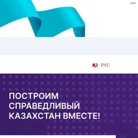
ҚАЗ
РУС