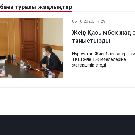
баев туралы жаңалықтар
06.10.2020, 17:29
Жеңіс Қасымбек жаңа
таныстырды
Нұрсұлтан Жиенбаев энергети
ТКШ және ТЖ мәселелеріне
жетекшілік етеді