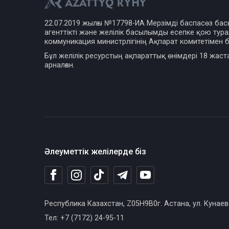
22.07.2019 жылғы №17798-ИА Мерзімді баспасөз ба
агенттікті және желілік басылымды есепке қою турал
коммуникация министрлігінің Ақпарат комитетімен б
Бұл желілік ресурстың ақпараттық өнімдері 18 жаст
арналған.
Әлеуметтік желілерде біз
Республика Казахстан, Z05H9B0г. Астана, ул. Кунаев
Тел: +7 (7172) 24-95-11