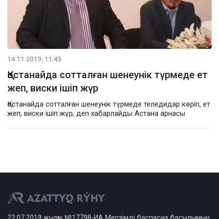
14.11.2019, 11:43
Қостанайда сотталған шенеунік түрмеде ет
жеп, виски ішіп жүр
Қостанайда сотталған шенеунік түрмеде теледидар көріп, ет
жеп, виски ішіп жүр, деп хабарлайды Астана арнасы
22.07.2019 жылғы №17798-ИА Мерзімді баспасөз басылымын,