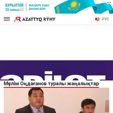
ҚАЗ
РУС
Мүслім Оңдағанов туралы жаңалықтар