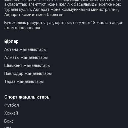
ақпараттық агенттікті және желілік басылымды есепке қою
туралы куәлігі, Ақпарат және коммуникация министрлігінің
Ақпарат комитетімен берілген.
Бұл желілік ресурстың ақпараттық өнімдері 18 жастан асқан
адамдарға арналған.
Өңірлер
Астана жаңалықтары
Алматы жаңалықтары
Шымкент жаңалықтары
Павлодар жаңалықтары
Тараз жаңалықтары
Спорт жаңалықтары
Футбол
Хоккей
Бокс