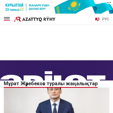
ҚАЗ
РУС
Мұрат Жүребеков туралы жаңалықтар