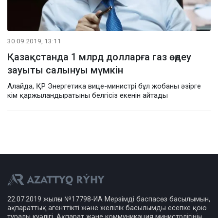
30.09.2019, 13:11
Қазақстанда 1 млрд долларға газ өңдеу
зауыты салынуы мүмкін
Алайда, ҚР Энергетика вице-министрі бұл жобаны әзірге
кім қаржыландыратыны белгісіз екенін айтады
22.07.2019 жылғы №17798-ИА Мерзімді баспасөз басылымын,
ақпараттық агенттікті және желілік басылымды есепке қою
туралы куәлігі, Ақпарат және коммуникация министрлігінің