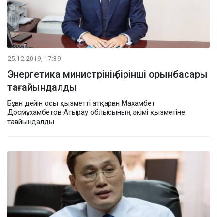
25.12.2019, 17:39
Энергетика министрінің бірінші орынбасары
тағайындалды
Бұған дейін осы қызметті атқарған Махамбет
Досмұхамбетов Атырау облысының әкімі қызметіне
тағайындалды