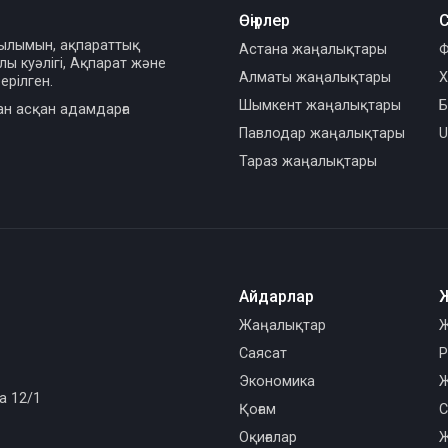
Өңірлер
С
сылымын, ақпараттық
Астана жаңалықтары
Ф
ы куәлігі, Ақпарат және
Алматы жаңалықтары
Х
ерілген.
Шымкент жаңалықтары
Б
ан асқан адамдарға
Павлодар жаңалықтары
U
Тараз жаңалықтары
Айдарлар
Жаңалықтар
Ж
Саясат
Р
Экономика
Ж
а 12/1
Қоғам
С
Оқиғалар
Ж