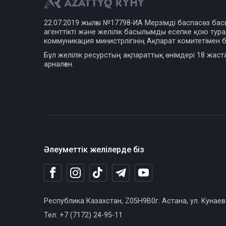
22.07.2019 жылғы №17798-ИА Мерзімді баспасөз ба
агенттікті және желілік басылымды есепке қою турал
коммуникация министрлігінің Ақпарат комитетімен б
Бұл желілік ресурстың ақпараттық өнімдері 18 жаст
арналған.
Әлеуметтік желілерде біз
Республика Казахстан, Z05H9B0г. Астана, ул. Кунаев
Тел: +7 (7172) 24-95-11