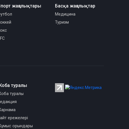
порт жаңалықтары
Басқа жаңалықтар
утбол
Медицина
оккей
Туризм
окс
FC
Жоба туралы
оба туралы
едакция
арнама
айт ережелері
ұмыс орындары