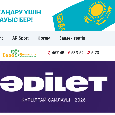
nd
AR Sport
Қоғам
Заң мен тәртіп
$
467.48
€
539.52
₽
5.73