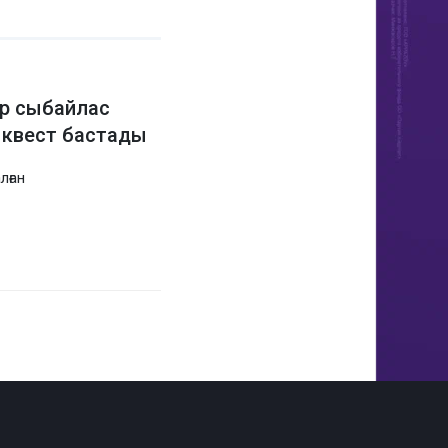
ер сыбайлас
квест бастады
лған