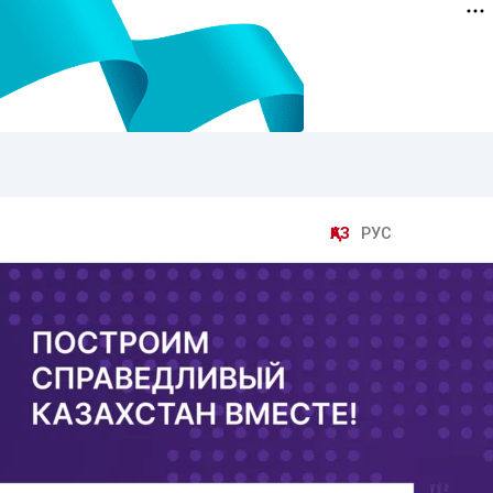
ҚАЗ
РУС