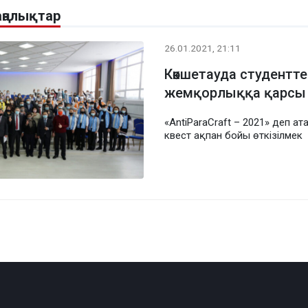
аңалықтар
26.01.2021, 21:11
Көкшетауда студентт
жемқорлыққа қарсы 
«AntiParaCraft – 2021» деп ата
квест ақпан бойы өткізілмек