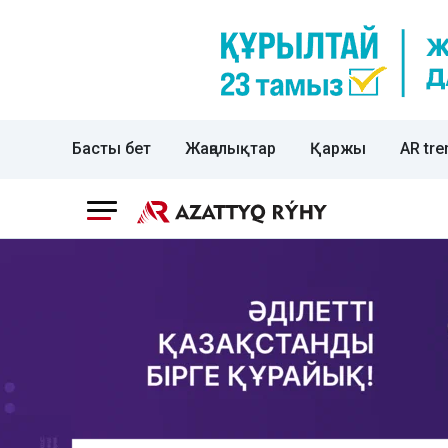
Басты бет
Жаңалықтар
Қаржы
AR tre