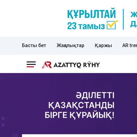
Басты бет
Жаңалықтар
Қаржы
AR tre