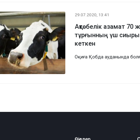
29.07.2020, 13:41
Ақтөбелік азамат 70 
тұрғынның үш сиыры
кеткен
Оқиға Қобда ауданында бол
Өңірлер
С