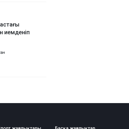
жастағы
н иемденіп
ған
порт жаңалықтары
Басқа жаңалықтар