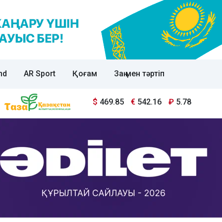
nd
AR Sport
Қоғам
Заң мен тәртіп
$
469.85
€
542.16
₽
5.78