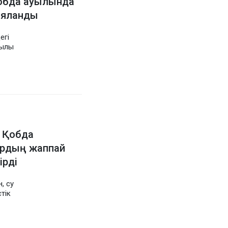
обда ауылында
ияланды
егі
жылы
і Қобда
ардың жаппай
ірді
, су
тік