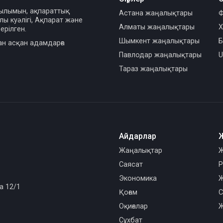
сылымын, ақпараттық
Астана жаңалықтары
Ф
ы куәлігі, Ақпарат және
Алматы жаңалықтары
Х
ерілген.
Шымкент жаңалықтары
Б
ан асқан адамдарға
Павлодар жаңалықтары
U
Тараз жаңалықтары
Айдарлар
Жаңалықтар
Ж
Саясат
Р
Экономика
Ж
а 12/1
Қоғам
С
Оқиғалар
Ж
Сұхбат