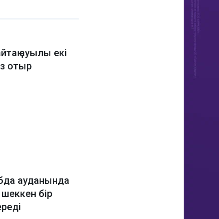
йтақ ауылы екі
ыз отыр
бда ауданында
 шеккен бір
ереді