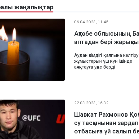
уралы жаңалықтар
06.04.2023, 11:45
Ақтөбе облысының Ба
аптадан бері жарықс
Аудан әкімдігі қалпына келтіру
жұмыстарын үш күн ішінде
аяқтауға уәде берді
22.03.2023, 16:32
Шавкат Рахмонов Қо
су тасқынынан зардап
отбасыға үй салып б