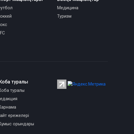
утбол
Медицина
оккей
Туризм
окс
FC
Жоба туралы
оба туралы
едакция
арнама
айт ережелері
ұмыс орындары