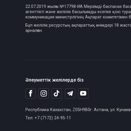
22.07.2019 жылғы №17798-ИА Мерзімді баспасөз ба
агенттікті және желілік басылымды есепке қою турал
коммуникация министрлігінің Ақпарат комитетімен б
Бұл желілік ресурстың ақпараттық өнімдері 18 жаст
арналған.
Әлеуметтік желілерде біз
Республика Казахстан, Z05H9B0г. Астана, ул. Кунаев
Тел: +7 (7172) 24-95-11