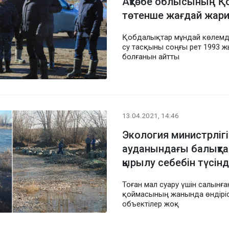
Ақтөбе облысының Қ
төтенше жағдай жар
Қобдалықтар мұндай көлемд
су тасқыны соңғы рет 1993 
болғанын айтты
13.04.2021, 14:46
Экология министрліг
ауданындағы балықт
қырылу себебін түсінд
Тоған мал суару үшін салынған
қоймасының жанында өндіріс
объектілер жоқ