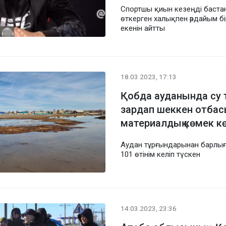
Спортшы қиын кезеңді баста
өткерген халықпен әрдайым бі
екенін айтты
18.03.2023, 17:13
Қобда ауданында су 
зардап шеккен отбас
материалдық көмек кө
Аудан тұрғындарынан барлы
101 өтінім келіп түскен
14.03.2023, 23:36