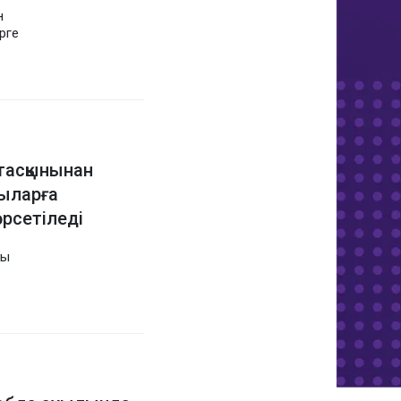
н
рге
тасқынынан
ыларға
рсетіледі
ғы