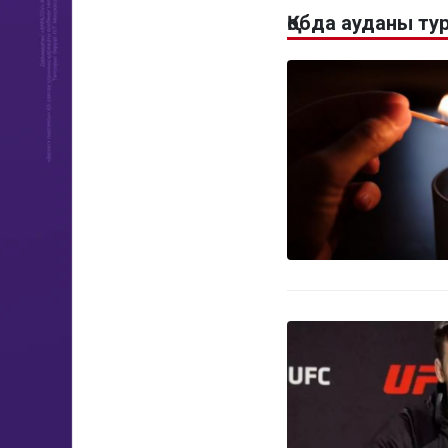
Қобда ауданы т