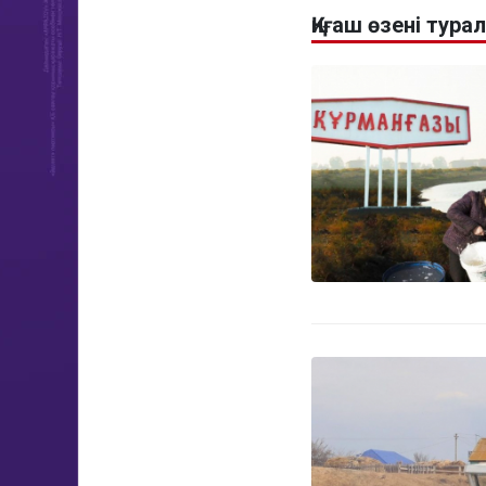
Қиғаш өзені тур