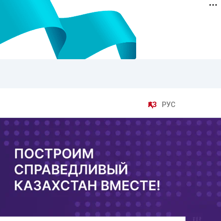
ҚАЗ
РУС