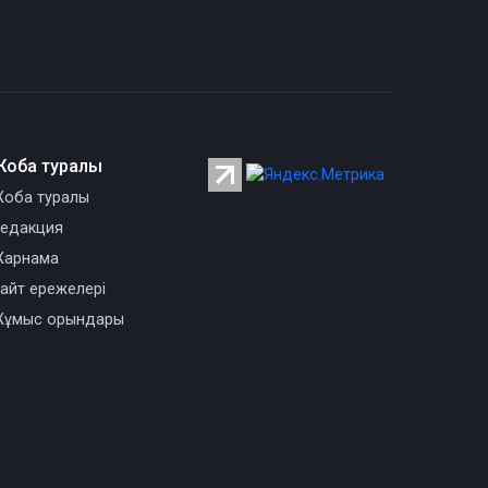
Жоба туралы
оба туралы
едакция
арнама
айт ережелері
ұмыс орындары