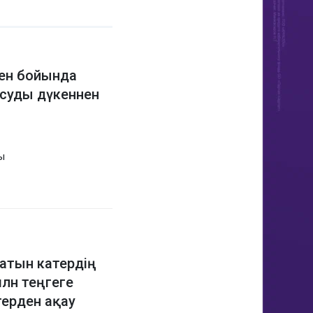
ен бойында
суды дүкеннен
ы
атын катердің
млн теңгеге
терден ақау