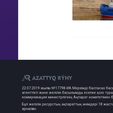
22.07.2019 жылғы №17798-ИА Мерзімді баспасөз ба
агенттікті және желілік басылымды есепке қою турал
коммуникация министрлігінің Ақпарат комитетімен б
Бұл желілік ресурстың ақпараттық өнімдері 18 жаст
арналған.