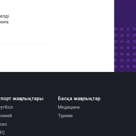
елді
оюға
порт жаңалықтары
Басқа жаңалықтар
утбол
Медицина
оккей
Туризм
окс
FC