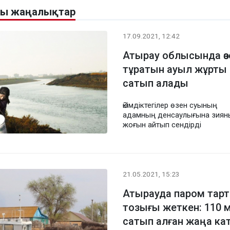
алы жаңалықтар
17.09.2021, 12:42
Атырау облысында өз
тұратын ауыл жұрты 
сатып алады
Әкімдіктегілер өзен суының
адамның денсаулығына зиян
жоғын айтып сендірді
21.05.2021, 15:23
Атырауда паром тарт
тозығы жеткен: 110 
сатып алған жаңа ка