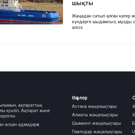
шықты
Жаңадан сатып алған катер ж
күндерге шыдамсыз, мұзды 
әлсіз
Өңірлер
С
сылымын, ақпараттық
Астана жаңалықтары
Ф
ы куәлігі, Ақпарат және
Алматы жаңалықтары
Х
ерілген.
Шымкент жаңалықтары
Б
ан асқан адамдарға
Павлодар жаңалықтары
U