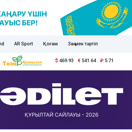
nd
AR Sport
Қоғам
Заң мен тәртіп
$
469.93
€
541.64
₽
5.71