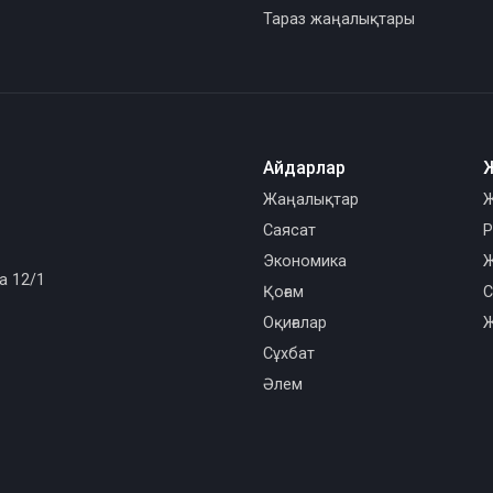
Тараз жаңалықтары
Айдарлар
Жаңалықтар
Ж
Саясат
Р
Экономика
Ж
а 12/1
Қоғам
С
Оқиғалар
Ж
Сұхбат
Әлем