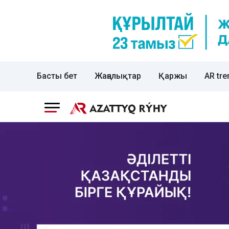
Басты бет
Жаңалықтар
Қаржы
AR tre