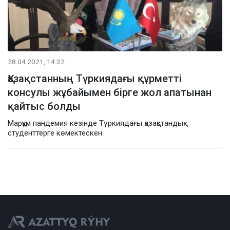
28.04.2021, 14:32
Қазақстанның Түркиядағы құрметті
консулы жұбайымен бірге жол апатынан
қайтыс болды
Марқұм пандемия кезінде Түркиядағы қазақстандық
студенттерге көмектескен