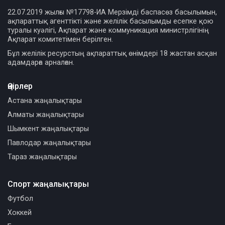
22.07.2019 жылғы №17798-ИА Мерзімді баспасөз басылымын,
ақпараттық агенттікті және желілік басылымды есепке қою
туралы куәлігі, Ақпарат және коммуникация министрлігінің
Ақпарат комитетімен берілген.
Бұл желілік ресурстың ақпараттық өнімдері 18 жастан асқан
адамдарға арналған.
Өңірлер
Астана жаңалықтары
Алматы жаңалықтары
Шымкент жаңалықтары
Павлодар жаңалықтары
Тараз жаңалықтары
Спорт жаңалықтары
Футбол
Хоккей