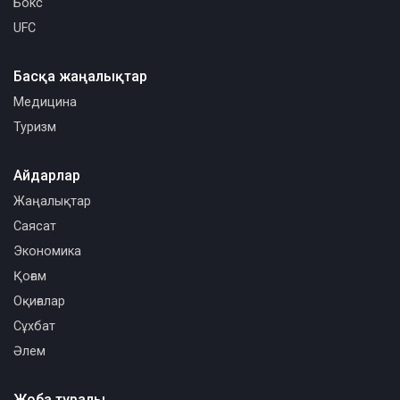
Бокс
UFC
Басқа жаңалықтар
Медицина
Туризм
Айдарлар
Жаңалықтар
Саясат
Экономика
Қоғам
Оқиғалар
Сұхбат
Әлем
Жоба туралы