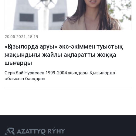
20.05.2021, 18:19
«Қызылорда аруы» экс-әкіммен туыстық
жақындығы жайлы ақпаратты жоққа
шығарды
Серікбай Нұрғисаев 1999-2004 жылдары Қызылорда
облысын басқарған