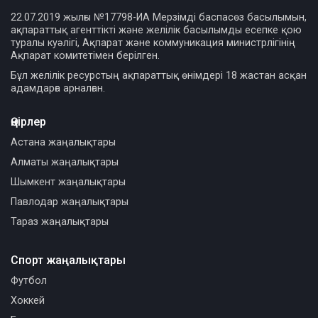
22.07.2019 жылғы №17798-ИА Мерзімді баспасөз басылымын,
ақпараттық агенттікті және желілік басылымды есепке қою
туралы куәлігі, Ақпарат және коммуникация министрлігінің
Ақпарат комитетімен берілген.
Бұл желілік ресурстың ақпараттық өнімдері 18 жастан асқан
адамдарға арналған.
Өңірлер
Астана жаңалықтары
Алматы жаңалықтары
Шымкент жаңалықтары
Павлодар жаңалықтары
Тараз жаңалықтары
Спорт жаңалықтары
Футбол
Хоккей