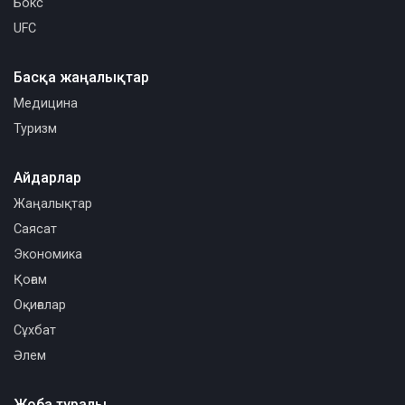
Бокс
UFC
Басқа жаңалықтар
Медицина
Туризм
Айдарлар
Жаңалықтар
Саясат
Экономика
Қоғам
Оқиғалар
Сұхбат
Әлем
Жоба туралы