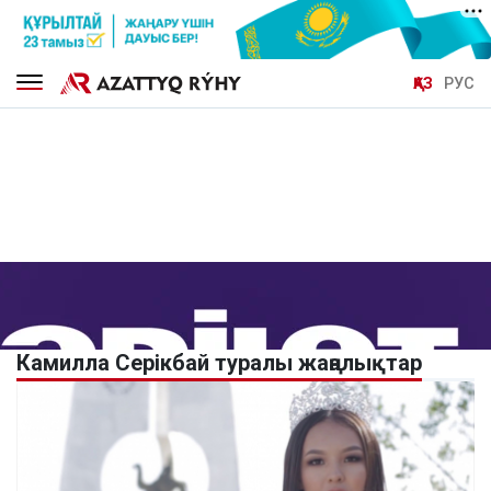
ҚАЗ
РУС
Камилла Серікбай туралы жаңалықтар