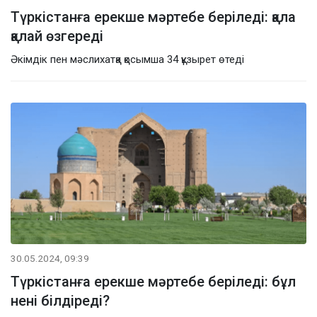
Түркістанға ерекше мәртебе беріледі: қала
қалай өзгереді
Әкімдік пен мәслихатқа қосымша 34 құзырет өтеді
30.05.2024, 09:39
Түркістанға ерекше мәртебе беріледі: бұл
нені білдіреді?