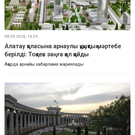
08.05.2026, 16:35
Алатау қаласына арнаулы құқықтық мәртебе
берілді: Тоқаев заңға қол қойды
Ақорда арнайы хабарлама жариялады