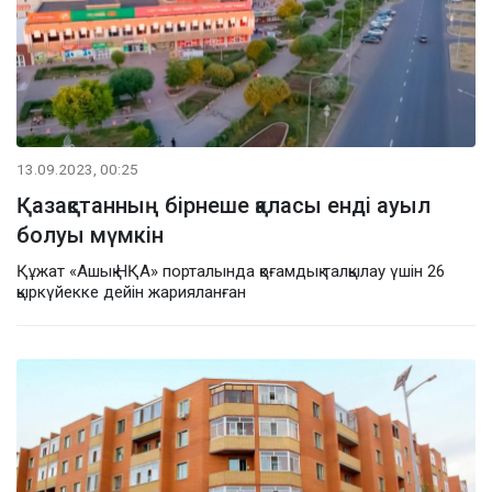
13.09.2023, 00:25
Қазақстанның бірнеше қаласы енді ауыл
болуы мүмкін
Құжат «Ашық НҚА» порталында қоғамдық талқылау үшін 26
қыркүйекке дейін жарияланған