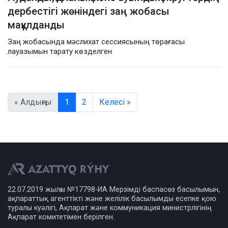
дербестігі жөніндегі заң жобасы
мақұлданды
Заң жобасында мәслихат сессиясының төрағасы
лауазымын тарату көзделген
« Алдыңғы
1
2
Келесі »
22.07.2019 жылғы №17798-ИА Мерзімді баспасөз басылымын,
ақпараттық агенттікті және желілік басылымды есепке қою
туралы куәлігі, Ақпарат және коммуникация министрлігінің
Ақпарат комитетімен берілген.