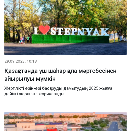
29.09.2023, 10:18
Қазақстанда үш шаһар қала мәртебесінен
айырылуы мүмкін
Жергілікті өзін-өзі басқаруды дамытудың 2025 жылға
дейінгі жарлығы жарияланды