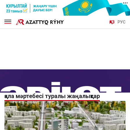
ҚАЗ
РУС
қала мәртебесі туралы жаңалықтар