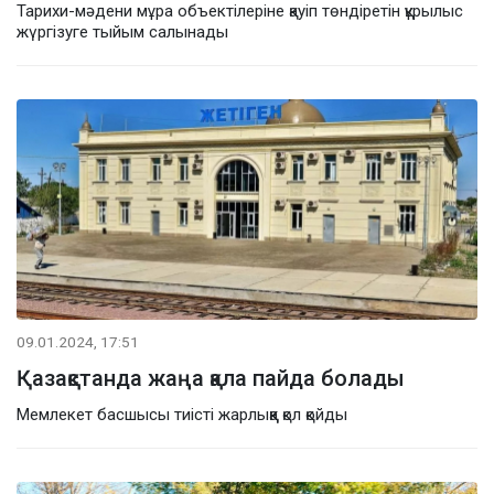
Тарихи-мәдени мұра объектілеріне қауіп төндіретін құрылыс
жүргізуге тыйым салынады
09.01.2024, 17:51
Қазақстанда жаңа қала пайда болады
Мемлекет басшысы тиісті жарлыққа қол қойды