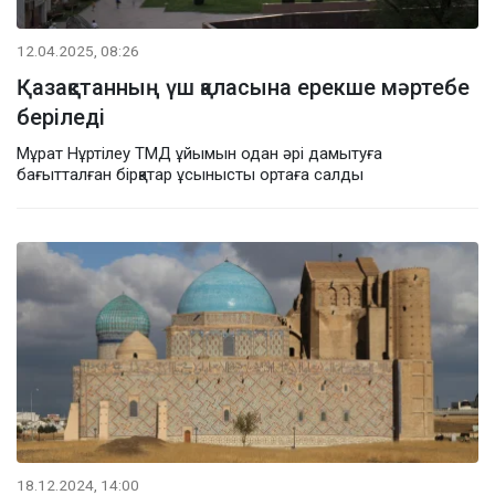
12.04.2025, 08:26
Қазақстанның үш қаласына ерекше мәртебе
беріледі
Мұрат Нұртілеу ТМД ұйымын одан әрі дамытуға
бағытталған бірқатар ұсынысты ортаға салды
18.12.2024, 14:00