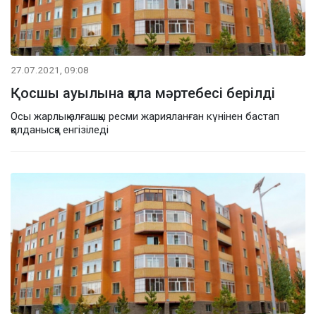
27.07.2021, 09:08
Қосшы ауылына қала мәртебесі берілді
Осы жарлық алғашқы ресми жарияланған күнінен бастап
қолданысқа енгізіледі