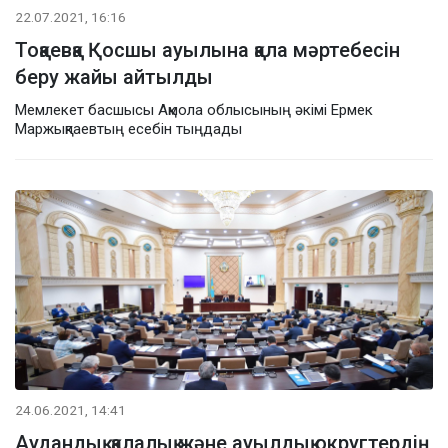
22.07.2021, 16:16
Тоқаевқа Қосшы ауылына қала мәртебесін
беру жайы айтылды
Мемлекет басшысы Ақмола облысының әкімі Ермек
Маржықпаевтың есебін тыңдады
24.06.2021, 14:41
Аудандық, қалалық және ауылдық округтердің