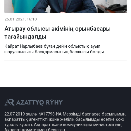
26.01.2021, 16:10
Атырау облысы әкімінің орынбасары
тағайындалды
Қайрат Нұрлыбаев бұған дейін облыстық ауыл
шаруашылығы басқармасының басшысы болды
22.07.2019 жылғы №17798-ИА Мерзімді баспасөз басылымын,
ақпараттық агенттікті және желілік басылымды есепке қою
туралы куәлігі, Ақпарат және коммуникация министрлігінің
Ақпарат комитетімен берілген.