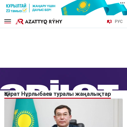
ҚАЗ
РУС
Қайрат Нұрлыбаев туралы жаңалықтар