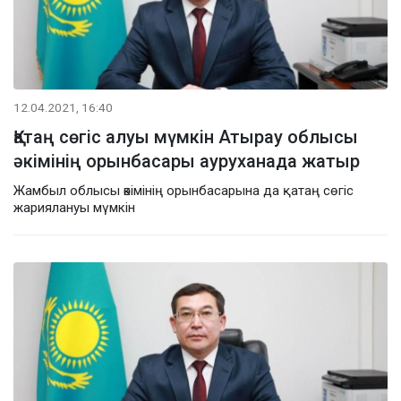
12.04.2021, 16:40
Қатаң сөгіс алуы мүмкін Атырау облысы
әкімінің орынбасары ауруханада жатыр
Жамбыл облысы әкімінің орынбасарына да қатаң сөгіс
жариялануы мүмкін