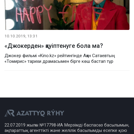
10.10.2019, 13:31
«Джокерден» қауіптенуге бола ма?
Джокер фильмі «Kino.kz» рейтингінде Ақан Сатаевтың
«Томирис» тарихи драмасымен бірге көш бастап тұр
22.07.2019 жылғы №17798-ИА Мерзімді баспасөз басылымын,
ақпараттық агенттікті және желілік басылымды есепке қою