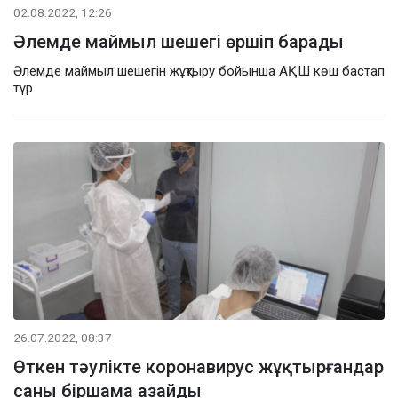
02.08.2022, 12:26
Әлемде маймыл шешегі өршіп барады
Әлемде маймыл шешегін жұқтыру бойынша АҚШ көш бастап
тұр
26.07.2022, 08:37
Өткен тәулікте коронавирус жұқтырғандар
саны біршама азайды