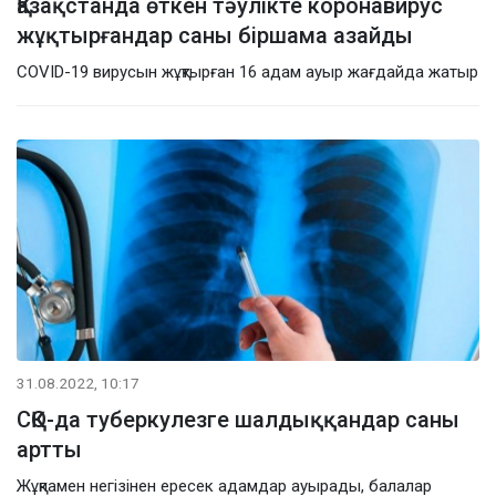
Қазақстанда өткен тәулікте коронавирус
жұқтырғандар саны біршама азайды
COVID-19 вирусын жұқтырған 16 адам ауыр жағдайда жатыр
31.08.2022, 10:17
СҚО-да туберкулезге шалдыққандар саны
артты
Жұқпамен негізінен ересек адамдар ауырады, балалар