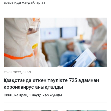
арасында жағдайлар аз
25.08.2022, 08:53
Қазақстанда өткен тәулікте 725 адамнан
коронавирус анықталды
Өкінішке қарай, 1 науқас көз жұмды