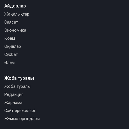
Айдарлар
Жаңалықтар
Саясат
Экономика
Қоғам
Оқиғалар
Сұхбат
Әлем
Жоба туралы
Жоба туралы
Редакция
Жарнама
Сайт ережелері
Жұмыс орындары