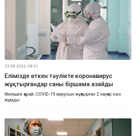
22.08.2022, 08:51
Елімізде өткен тәулікте коронавирус
жұқтырғандар саны біршама азайды
Өкінішке қарай, COVID-19 вирусын жұқтырған 2 науқас көз
жұмды