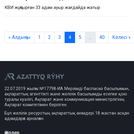
КВИ жұқтырған 33 адам ауыр жағдайда жатыр
« Алдыңғы
1
2
3
4
5
…
40
Келесі »
22.07.2019 жылғы №17798-ИА Мерзімді баспасөз басылымын,
ақпараттық агенттікті және желілік басылымды есепке қою
туралы куәлігі, Ақпарат және коммуникация министрлігінің
Ақпарат комитетімен берілген.
Бұл желілік ресурстың ақпараттық өнімдері 18 жастан асқан
адамдарға арналған.
Өңірлер