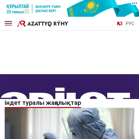
ҚАЗ
РУС
індет туралы жаңалықтар