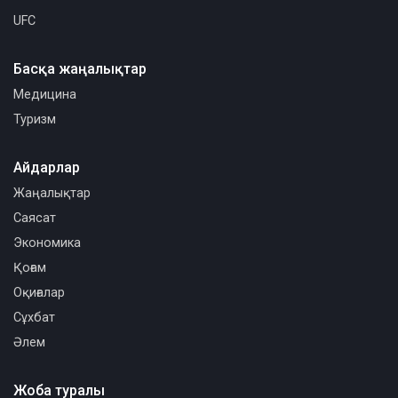
UFC
Басқа жаңалықтар
Медицина
Туризм
Айдарлар
Жаңалықтар
Саясат
Экономика
Қоғам
Оқиғалар
Сұхбат
Әлем
Жоба туралы