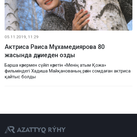
05.11.2019, 11:29
Актриса Раиса Мұхамедиярова 80
жасында дүниеден озды
Барша көрермен сүйіп көретін «Менің атым Қожа»
фильміндегі Хадиша Майқанованың рөлін сомдаған актриса
қайтыс болды