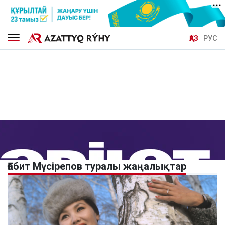
ҚАЗ
РУС
Ғабит Мүсірепов туралы жаңалықтар