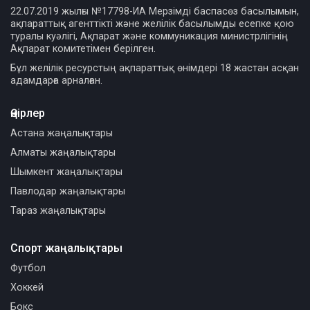
22.07.2019 жылғы №17798-ИА Мерзімді баспасөз басылымын,
ақпараттық агенттікті және желілік басылымды есепке қою
туралы куәлігі, Ақпарат және коммуникация министрлігінің
Ақпарат комитетімен берілген.
Бұл желілік ресурстың ақпараттық өнімдері 18 жастан асқан
адамдарға арналған.
Өңірлер
Астана жаңалықтары
Алматы жаңалықтары
Шымкент жаңалықтары
Павлодар жаңалықтары
Тараз жаңалықтары
Спорт жаңалықтары
Футбол
Хоккей
Бокс