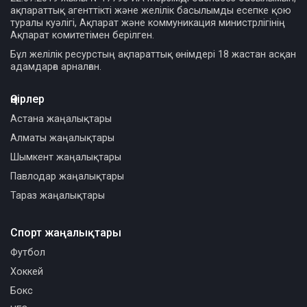
ақпараттық агенттікті және желілік басылымды есепке қою
туралы куәлігі, Ақпарат және коммуникация министрлігінің
Ақпарат комитетімен берілген.
Бұл желілік ресурстың ақпараттық өнімдері 18 жастан асқан
адамдарға арналған.
Өңірлер
Астана жаңалықтары
Алматы жаңалықтары
Шымкент жаңалықтары
Павлодар жаңалықтары
Тараз жаңалықтары
Спорт жаңалықтары
Футбол
Хоккей
Бокс