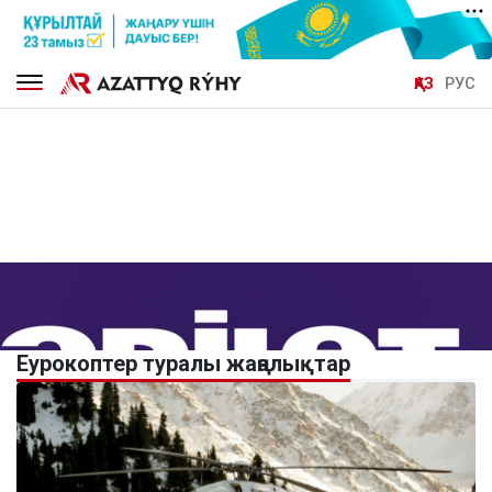
ҚАЗ
РУС
Еурокоптер туралы жаңалықтар