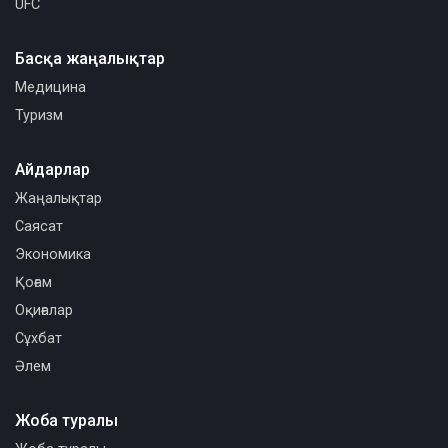
UFC
Басқа жаңалықтар
Медицина
Туризм
Айдарлар
Жаңалықтар
Саясат
Экономика
Қоғам
Оқиғалар
Сұхбат
Әлем
Жоба туралы