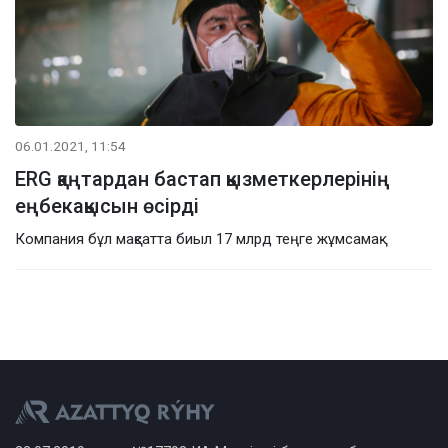
06.01.2021, 11:54
ERG қаңтардан бастап қызметкерлерінің
еңбекақысын өсірді
Компания бұл мақсатта биыл 17 млрд теңге жұмсамақ