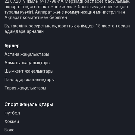
22.07.2019 жылғы №17798-ИА Мерзімді баспасөз басылымын,
ақпараттық агенттікті және желілік басылымды есепке қою
туралы куәлігі, Ақпарат және коммуникация министрлігінің
Ақпарат комитетімен берілген.
Бұл желілік ресурстың ақпараттық өнімдері 18 жастан асқан
адамдарға арналған.
Өңірлер
Астана жаңалықтары
Алматы жаңалықтары
Шымкент жаңалықтары
Павлодар жаңалықтары
Тараз жаңалықтары
Спорт жаңалықтары
Футбол
Хоккей
Бокс