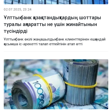
02.07.2025, 23:24
Ұлттық банк қазақстандықтардың шоттары
туралы ақпаратты не үшін жинайтынын
түсіндірді
Ұлттық банк өкілі жаңашылдық банк клиенттерінен ешқандай
қосымша іс-әрекетті талап етпейтінін атап өтті