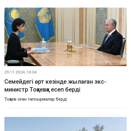
29.11.2024, 16:04
Семейдегі өрт кезінде жылаған экс-
министр Тоқаевқа есеп берді
Тоқаев оған тапсырмалар берді