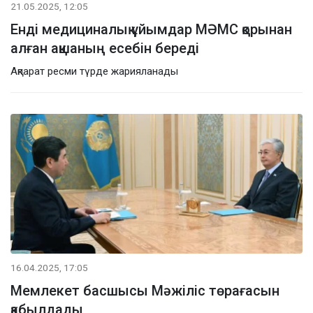
21.05.2025, 12:05
Енді медициналық ұйымдар МӘМС қорынан
алған ақшаның есебін береді
Ақпарат ресми түрде жарияланады
16.04.2025, 17:05
Мемлекет басшысы Мәжіліс төрағасын
қабылдады