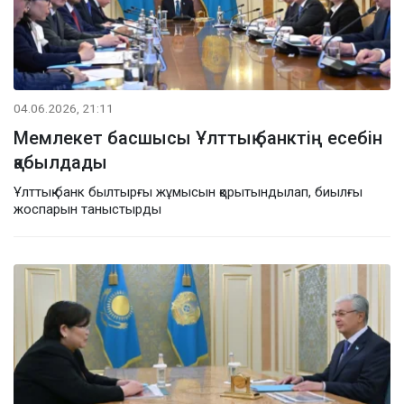
04.06.2026, 21:11
Мемлекет басшысы Ұлттық банктің есебін
қабылдады
Ұлттық банк былтырғы жұмысын қорытындылап, биылғы
жоспарын таныстырды