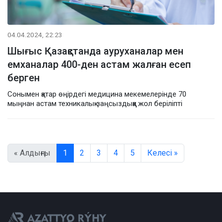
04.04.2024, 22:23
Шығыс Қазақстанда ауруханалар мен
емханалар 400-ден астам жалған есеп
берген
Сонымен қатар өңірдегі медицина мекемелерінде 70
мыңнан астам техникалық заңсыздыққа жол беріліпті
« Алдыңғы
1
2
3
4
5
Келесі »