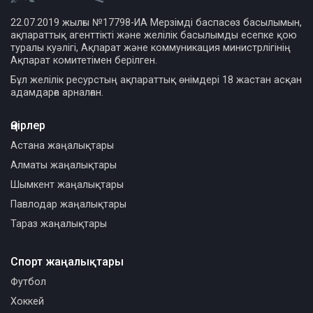
22.07.2019 жылғы №17798-ИА Мерзімді баспасөз басылымын,
ақпараттық агенттікті және желілік басылымды есепке қою
туралы куәлігі, Ақпарат және коммуникация министрлігінің
Ақпарат комитетімен берілген.
Бұл желілік ресурстың ақпараттық өнімдері 18 жастан асқан
адамдарға арналған.
Өңірлер
Астана жаңалықтары
Алматы жаңалықтары
Шымкент жаңалықтары
Павлодар жаңалықтары
Тараз жаңалықтары
Спорт жаңалықтары
Футбол
Хоккей