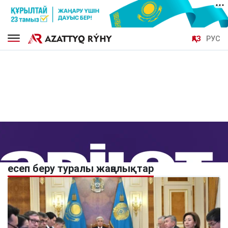
ҚАЗ
РУС
есеп беру туралы жаңалықтар