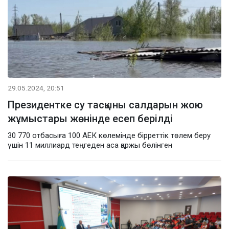
29.05.2024, 20:51
Президентке су тасқыны салдарын жою
жұмыстары жөнінде есеп берілді
30 770 отбасыға 100 АЕК көлемінде бірреттік төлем беру
үшін 11 миллиард теңгеден аса қаржы бөлінген