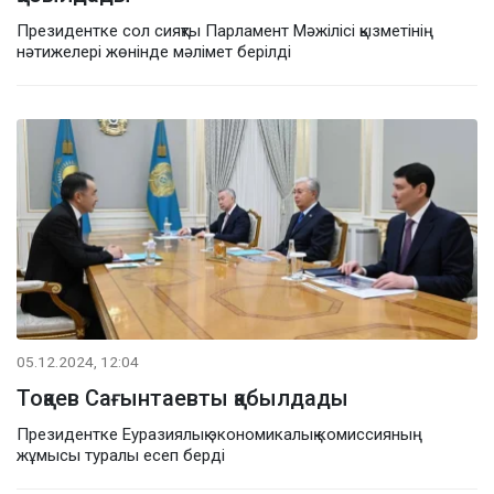
Президентке сол сияқты Парламент Мәжілісі қызметінің
нәтижелері жөнінде мәлімет берілді
05.12.2024, 12:04
Тоқаев Сағынтаевты қабылдады
Президентке Еуразиялық экономикалық комиссияның
жұмысы туралы есеп берді