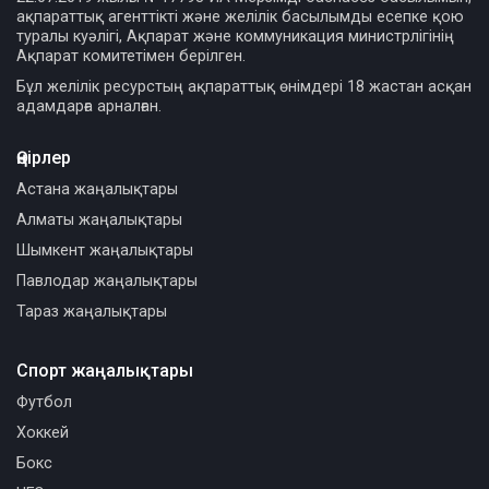
ақпараттық агенттікті және желілік басылымды есепке қою
туралы куәлігі, Ақпарат және коммуникация министрлігінің
Ақпарат комитетімен берілген.
Бұл желілік ресурстың ақпараттық өнімдері 18 жастан асқан
адамдарға арналған.
Өңірлер
Астана жаңалықтары
Алматы жаңалықтары
Шымкент жаңалықтары
Павлодар жаңалықтары
Тараз жаңалықтары
Спорт жаңалықтары
Футбол
Хоккей
Бокс