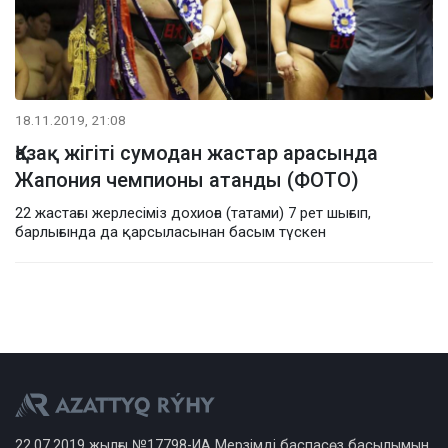
18.11.2019, 21:08
Қазақ жігіті сумодан жастар арасында
Жапония чемпионы атанды (ФОТО)
22 жастағы жерлесіміз дохиоға (татами) 7 рет шығып,
барлығында да қарсыласынан басым түскен
22.07.2019 жылғы №17798-ИА Мерзімді баспасөз басылымын,