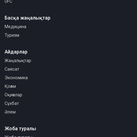
UFC
Басқа жаңалықтар
Медицина
Туризм
Айдарлар
Жаңалықтар
Саясат
Экономика
Қоғам
Оқиғалар
Сұхбат
Әлем
Жоба туралы