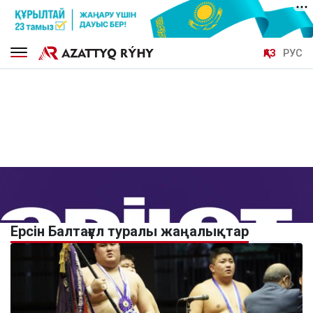
ҚАЗ
РУС
Ерсін Балтағұл туралы жаңалықтар