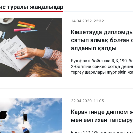
с туралы жаңалықтар
14.04.2022, 22:32
Көкшетауда дипломд
сатып алмақ болған 
алданып қалды
Бұл факті бойынша ҚР ҚК 190-
2-бөлігіне сәйкес сотқа дейінг
тергеу шаралары жүргізіліп ж
22.04.2020, 11:05
Карантинде диплом 
мен емтихан тапсыру 
Биыл 142 435 студент қорыт