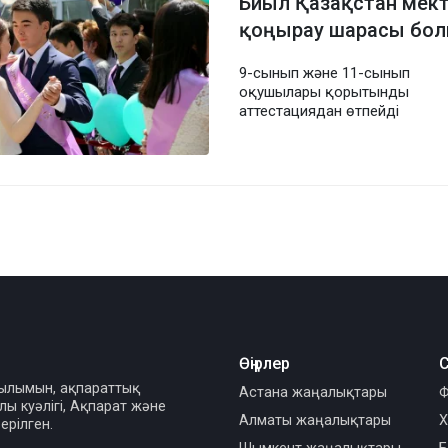
Биыл Қазақстан мект
қоңырау шарасы бо
9-сынып және 11-сынып
оқушылары қорытынды
аттестациядан өтпейді
Өңірлер
С
сылымын, ақпараттық
Астана жаңалықтары
Ф
ы куәлігі, Ақпарат және
Алматы жаңалықтары
Х
ерілген.