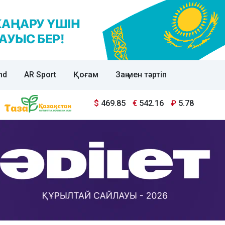
nd
AR Sport
Қоғам
Заң мен тәртіп
$
469.85
€
542.16
₽
5.78