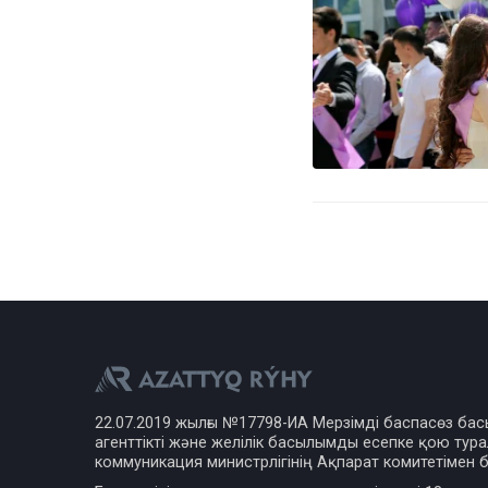
22.07.2019 жылғы №17798-ИА Мерзімді баспасөз ба
агенттікті және желілік басылымды есепке қою турал
коммуникация министрлігінің Ақпарат комитетімен б