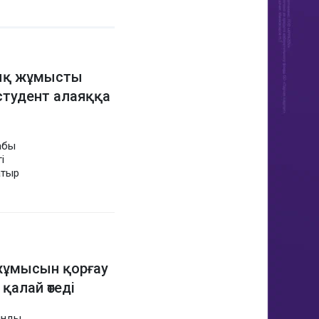
ық жұмысты
студент алаяққа
бабы
і
атыр
жұмысын қорғау
қалай өтеді
ынды