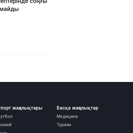
ептерінде соңғы
лмайды
порт жаңалықтары
Басқа жаңалықтар
утбол
Медицина
оккей
Туризм