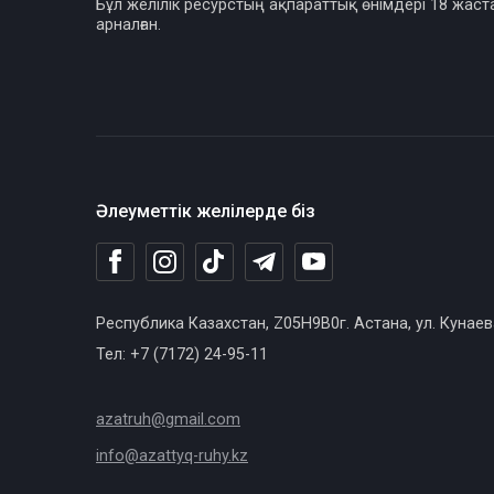
Бұл желілік ресурстың ақпараттық өнімдері 18 жаст
арналған.
Әлеуметтік желілерде біз
Республика Казахстан, Z05H9B0г. Астана, ул. Кунаев
Тел: +7 (7172) 24-95-11
azatruh@gmail.com
info@azattyq-ruhy.kz