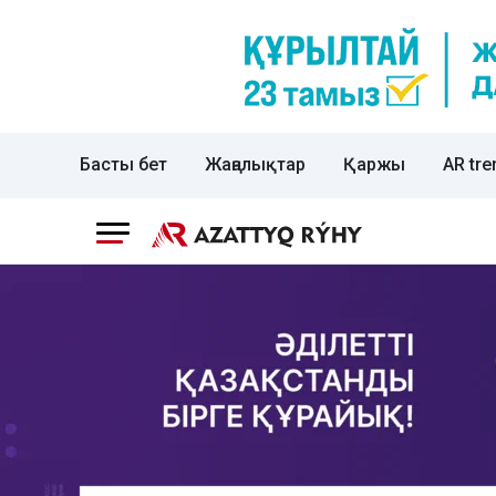
Басты бет
Жаңалықтар
Қаржы
AR tre