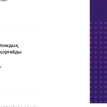
пломдық
қорғайды
р