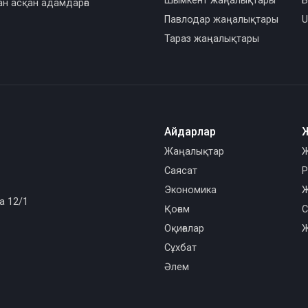
Шымкент жаңалықтары
Б
ан асқан адамдарға
Павлодар жаңалықтары
U
Тараз жаңалықтары
Айдарлар
Жаңалықтар
Ж
Саясат
Р
Экономика
Ж
а 12/1
Қоғам
С
Оқиғалар
Ж
Сұхбат
Әлем