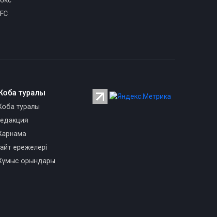
окс
FC
Жоба туралы
оба туралы
едакция
арнама
айт ережелері
ұмыс орындары