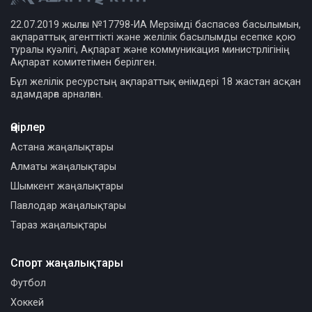
22.07.2019 жылғы №17798-ИА Мерзімді баспасөз басылымын,
ақпараттық агенттікті және желілік басылымды есепке қою
туралы куәлігі, Ақпарат және коммуникация министрлігінің
Ақпарат комитетімен берілген.
Бұл желілік ресурстың ақпараттық өнімдері 18 жастан асқан
адамдарға арналған.
Өңірлер
Астана жаңалықтары
Алматы жаңалықтары
Шымкент жаңалықтары
Павлодар жаңалықтары
Тараз жаңалықтары
Спорт жаңалықтары
Футбол
Хоккей