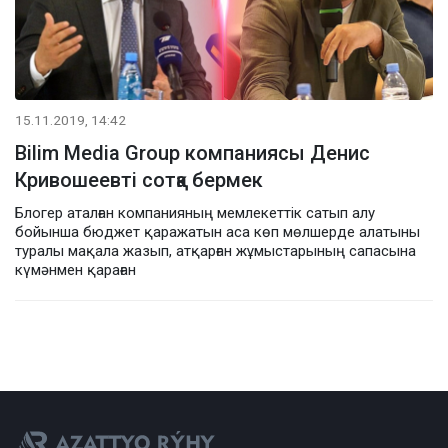
15.11.2019, 14:42
Bilim Media Group компаниясы Денис
Кривошеевті сотқа бермек
Блогер аталған компанияның мемлекеттік сатып алу
бойынша бюджет қаражатын аса көп мөлшерде алатыны
туралы мақала жазып, атқарған жұмыстарының сапасына
күмәнмен қараған