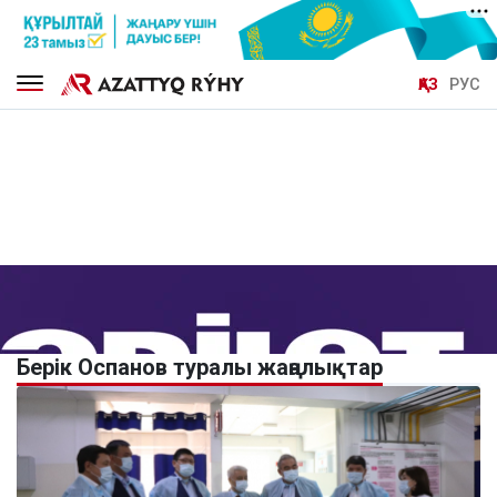
ҚАЗ
РУС
Берік Оспанов туралы жаңалықтар