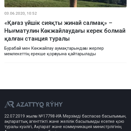
03.06.2020, 10:52
«Қағаз үйшік сияқты жинай салмақ» –
Нығматулин Көкжайлаудағы керек болмай
қалған станция туралы
Бурабай мен Көкжайлау аумақтарындағы жерлер
мемлекеттің ерекше қорғауына қайтарылады
22.07.2019 жылғы №17798-ИА Мерзімді баспасөз басылымын,
ақпараттық агенттікті және желілік басылымды есепке қою
туралы куәлігі, Ақпарат және коммуникация министрлігінің