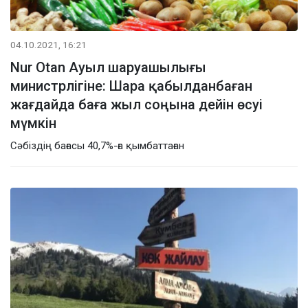
04.10.2021, 16:21
Nur Otan Ауыл шаруашылығы
министрлігіне: Шара қабылданбаған
жағдайда баға жыл соңына дейін өсуі
мүмкін
Сәбіздің бағасы 40,7%-ға қымбаттаған