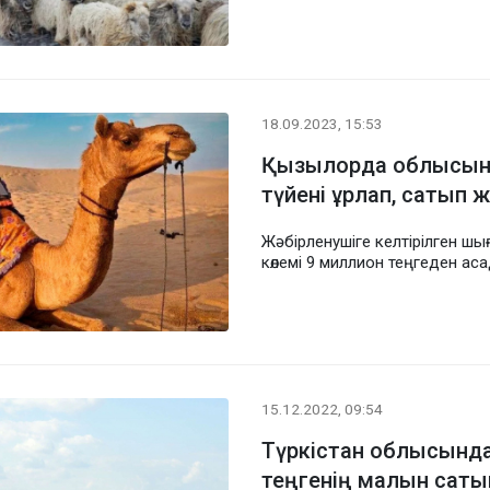
18.09.2023, 15:53
Қызылорда облысынд
түйені ұрлап, сатып 
Жәбірленушіге келтірілген шы
көлемі 9 миллион теңгеден ас
15.12.2022, 09:54
Түркістан облысында
теңгенің малын саты