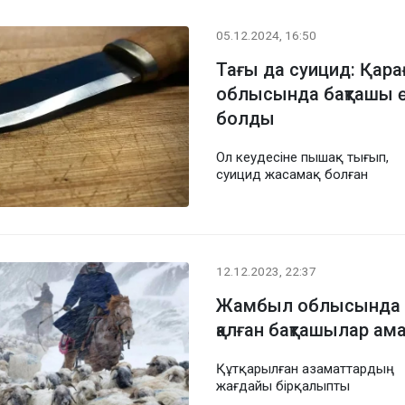
05.12.2024, 16:50
Тағы да суицид: Қар
облысында бақташы өз
болды
Ол кеудесіне пышақ тығып,
суицид жасамақ болған
12.12.2023, 22:37
Жамбыл облысында қа
қалған бақташылар а
Құтқарылған азаматтардың
жағдайы бірқалыпты