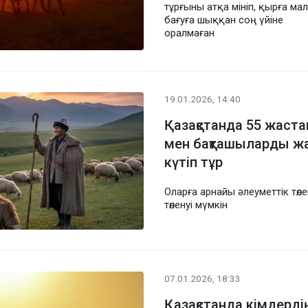
тұрғыны атқа мініп, қырға мал
бағуға шыққан соң үйіне
оралмаған
19.01.2026, 14:40
Қазақстанда 55 жаста
мен бақташыларды жа
күтіп тұр
Оларға арнайы әлеуметтік төл
төленуі мүмкін
07.01.2026, 18:33
Қазақстанда кімдерд