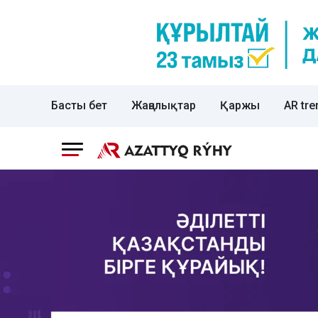
Басты бет
Жаңалықтар
Қаржы
AR tre