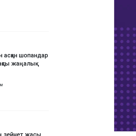
н асқан шопандар
қсы жаңалық
ем
ің зейнет жасы