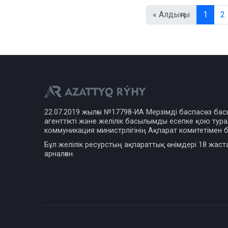
« Алдыңғы
1
2
22.07.2019 жылғы №17798-ИА Мерзімді баспасөз ба
агенттікті және желілік басылымды есепке қою турал
коммуникация министрлігінің Ақпарат комитетімен б
Бұл желілік ресурстың ақпараттық өнімдері 18 жаст
арналған.