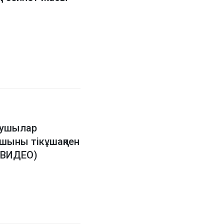
арушылар
ашыны тікұшақпен
 (ВИДЕО)