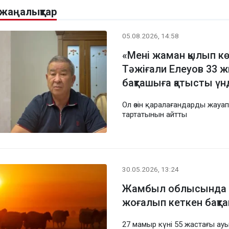
 жаңалықтар
05.08.2026, 14:58
«Мені жаман қылып кө
Тәжіғали Елеуов 33 ж
бақташыға қатысты ү
Ол өзін қаралағандарды жауа
тартатынын айтты
30.05.2026, 13:24
Жамбыл облысында 
жоғалып кеткен бақ
27 мамыр күні 55 жастағы ау