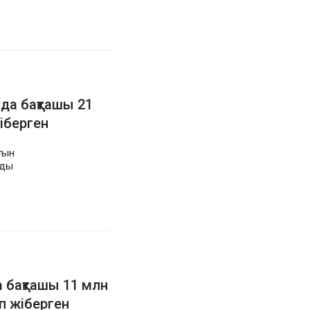
а бақташы 21
жіберген
ғын
ады
 бақташы 11 млн
п жіберген