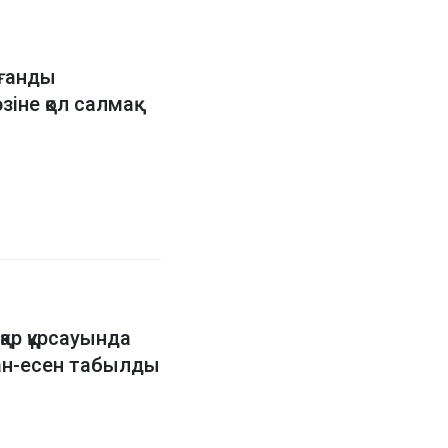
ағанды
іне қол салмақ
р құрсауында
ман-есен табылды