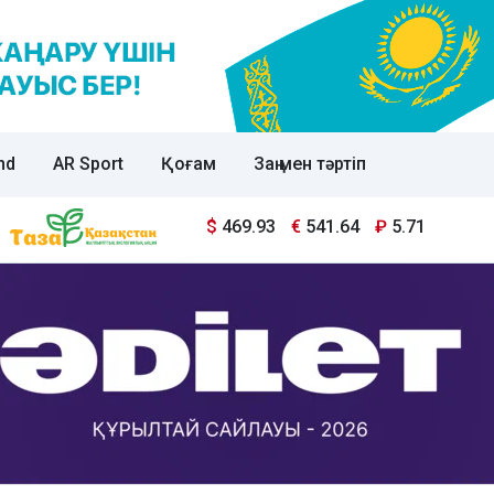
nd
AR Sport
Қоғам
Заң мен тәртіп
$
469.93
€
541.64
₽
5.71