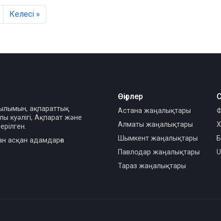
Келесі »
Өңірлер
С
сылымын, ақпараттық
Астана жаңалықтары
Ф
ы куәлігі, Ақпарат және
Алматы жаңалықтары
Х
ерілген.
Шымкент жаңалықтары
Б
ан асқан адамдарға
Павлодар жаңалықтары
U
Тараз жаңалықтары