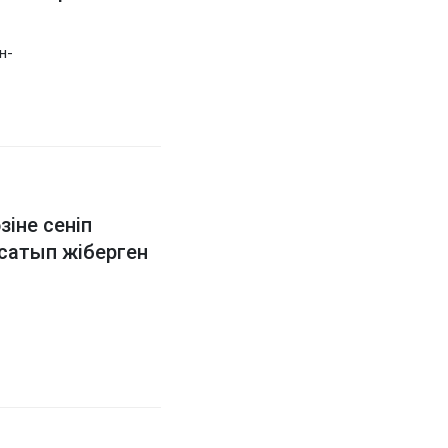
н-
зіне сеніп
сатып жіберген