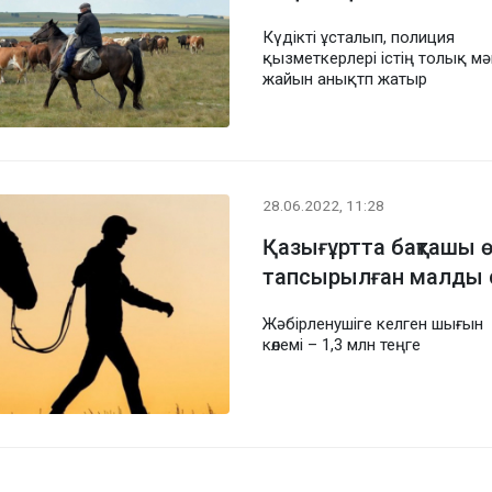
Күдікті ұсталып, полиция
қызметкерлері істің толық мә
жайын анықтп жатыр
28.06.2022, 11:28
Қазығұртта бақташы ө
тапсырылған малды 
Жәбірленушіге келген шығын
көлемі – 1,3 млн теңге