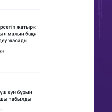
рсетіп жатыр»:
ыл малын баққан
ндеу жасады
пқа
үш күн бұрын
ташы табылды
ыл