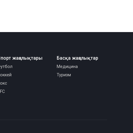
порт жаңалықтары
Басқа жаңалықтар
утбол
Медицина
оккей
Туризм
окс
FC