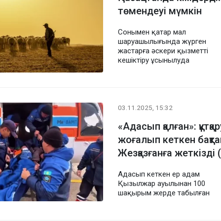
төмендеуі мүмкін
Сонымен қатар мал
шаруашылығында жүрген
жастарға әскери қызметті
кешіктіру ұсынылуда
03.11.2025, 15:32
«Адасып қалған»: құтқ
жоғалып кеткен бақт
Жезқазғанға жеткізді
Адасып кеткен ер адам
Қызылжар ауылынан 100
шақырым жерде табылған