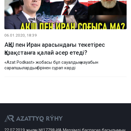
06.01.2020, 18:39
АҚШ пен Иран арасындағы текетірес
Қазақстанға қалай әсер етеді?
«Azat Podkast» жобасы бұл сауалдың жауабын
сарапшылардың бірінен сұрап көрді
22.07.2019 жылғы №17798-ИА Мерзімді баспасөз басылымын,