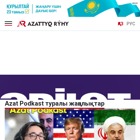
ҚАЗ
РУС
Azat Podkast туралы жаңалықтар