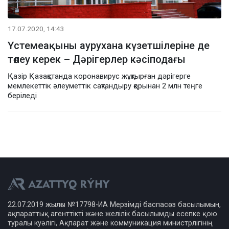
17.07.2020, 14:43
Үстемеақыны аурухана күзетшілеріне де
төлеу керек – Дәрігерлер кәсіподағы
Қазір Қазақстанда коронавирус жұқтырған дәрігерге
мемлекеттік әлеуметтік сақтандыру қорынан 2 млн теңге
беріледі
22.07.2019 жылғы №17798-ИА Мерзімді баспасөз басылымын,
ақпараттық агенттікті және желілік басылымды есепке қою
туралы куәлігі, Ақпарат және коммуникация министрлігінің