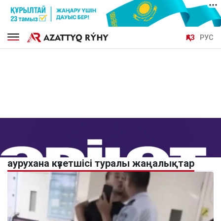
ҚАЗ
РУС
аурухана күзетшісі туралы жаңалықтар