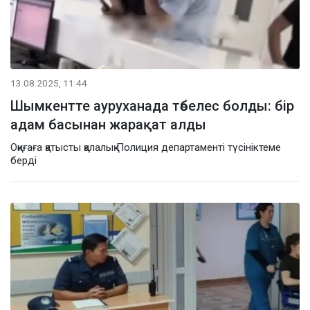
13.08.2025, 11:44
Шымкентте ауруханада төбелес болды: бір
адам басынан жарақат алды
Оқиғаға қатысты қалалық Полиция департаменті түсініктеме
берді