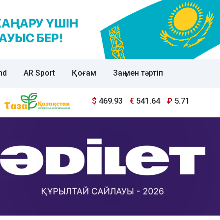
nd
AR Sport
Қоғам
Заң мен тәртіп
$
469.93
€
541.64
₽
5.71