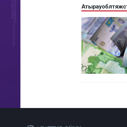
Атырауоблтяжст