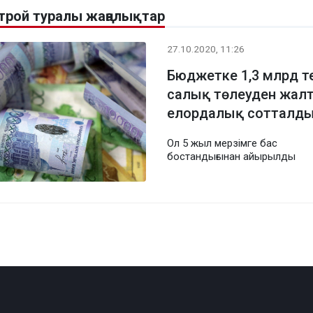
рой туралы жаңалықтар
27.10.2020, 11:26
Бюджетке 1,3 млрд те
салық төлеуден жалт
елордалық сотталд
Ол 5 жыл мерзімге бас
бостандығынан айырылды