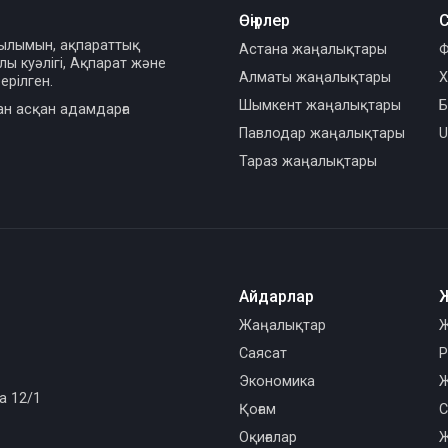
Өңірлер
С
сылымын, ақпараттық
Астана жаңалықтары
Ф
ы куәлігі, Ақпарат және
Алматы жаңалықтары
Х
ерілген.
Шымкент жаңалықтары
Б
ан асқан адамдарға
Павлодар жаңалықтары
U
Тараз жаңалықтары
Айдарлар
Жаңалықтар
Ж
Саясат
Р
Экономика
Ж
а 12/1
Қоғам
С
Оқиғалар
Ж