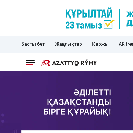
Басты бет
Жаңалықтар
Қаржы
AR tre