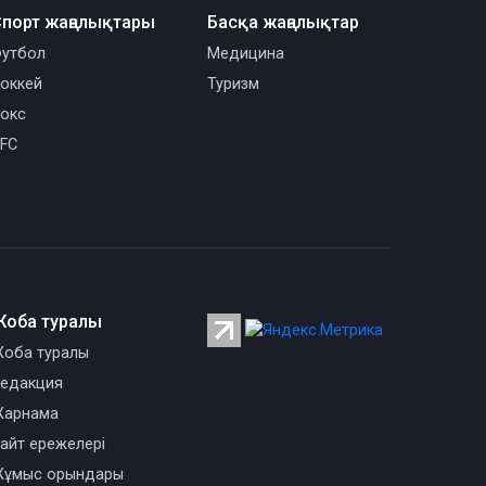
порт жаңалықтары
Басқа жаңалықтар
утбол
Медицина
оккей
Туризм
окс
FC
Жоба туралы
оба туралы
едакция
арнама
айт ережелері
ұмыс орындары