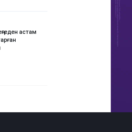
ңгеден астам
арған
ы