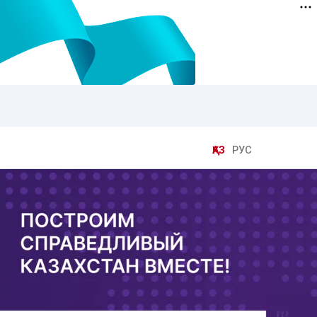
ҚАЗ
РУС