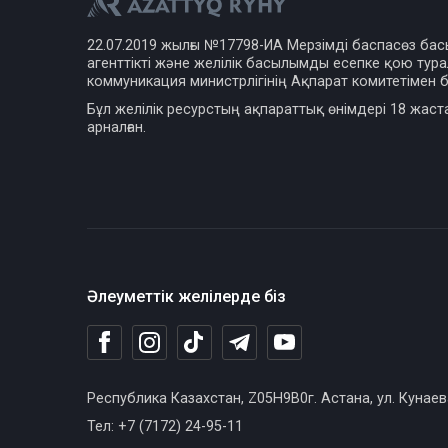
22.07.2019 жылғы №17798-ИА Мерзімді баспасөз ба
агенттікті және желілік басылымды есепке қою турал
коммуникация министрлігінің Ақпарат комитетімен б
Бұл желілік ресурстың ақпараттық өнімдері 18 жаст
арналған.
Әлеуметтік желілерде біз
Республика Казахстан, Z05H9B0г. Астана, ул. Кунаев
Тел: +7 (7172) 24-95-11