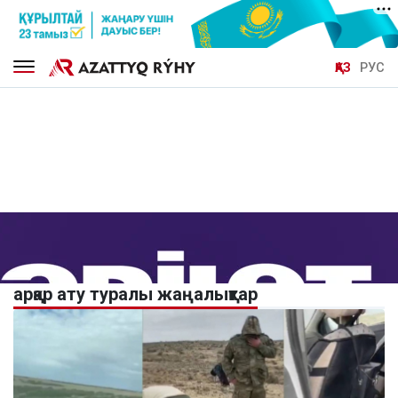
ҚАЗ
РУС
арқар ату туралы жаңалықтар