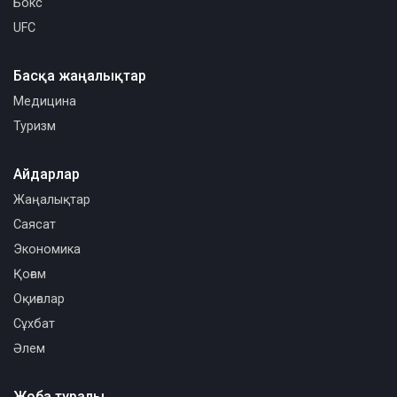
Бокс
UFC
Басқа жаңалықтар
Медицина
Туризм
Айдарлар
Жаңалықтар
Саясат
Экономика
Қоғам
Оқиғалар
Сұхбат
Әлем
Жоба туралы