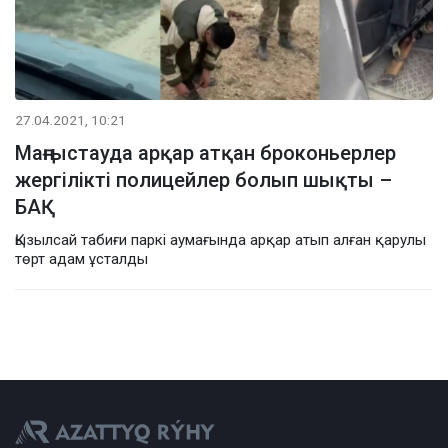
27.04.2021, 10:21
Маңғыстауда арқар атқан броконьерлер
жергілікті полицейлер болып шықты –
БАҚ
Қызылсай табиғи паркі аумағында арқар атып алған қарулы
төрт адам ұсталды