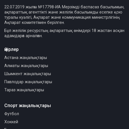
22.07.2019 жылғы №17798-ИА Мерзімді баспасөз басылымын,
ақпараттық агенттікті және желілік басылымды есепке қою
туралы куәлігі, Ақпарат және коммуникация министрлігінің
Ақпарат комитетімен берілген.
Бұл желілік ресурстың ақпараттық өнімдері 18 жастан асқан
адамдарға арналған.
Өңірлер
Астана жаңалықтары
Алматы жаңалықтары
Шымкент жаңалықтары
Павлодар жаңалықтары
Тараз жаңалықтары
Спорт жаңалықтары
Футбол
Хоккей