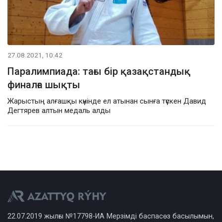
27.08.2021, 10:42
Паралимпиада: тағы бір қазақстандық
финалға шықты
Жарыстың алғашқы күнінде ел атынан сынға түскен Давид
Дегтярев алтын медаль алды
22.07.2019 жылғы №17798-ИА Мерзімді баспасөз басылымын,