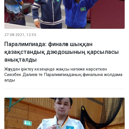
27.08.2021, 12:35
Паралимпиада: финалға шыққан
қазақстандық дзюдошының қарсыласы
анықталды
Жүзуден іріктеу кезеңінде жақсы нәтиже көрсеткен
Сиязбек Далиев те Паралимпиаданың финалына жолдама
алды