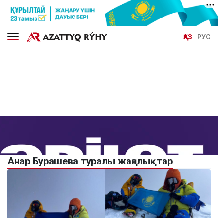
ҚАЗ
РУС
Анар Бурашева туралы жаңалықтар