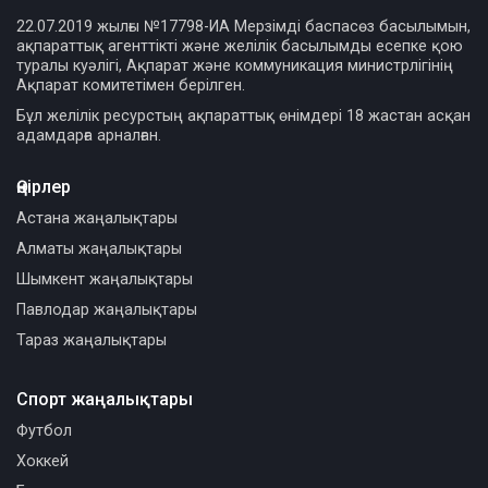
22.07.2019 жылғы №17798-ИА Мерзімді баспасөз басылымын,
ақпараттық агенттікті және желілік басылымды есепке қою
туралы куәлігі, Ақпарат және коммуникация министрлігінің
Ақпарат комитетімен берілген.
Бұл желілік ресурстың ақпараттық өнімдері 18 жастан асқан
адамдарға арналған.
Өңірлер
Астана жаңалықтары
Алматы жаңалықтары
Шымкент жаңалықтары
Павлодар жаңалықтары
Тараз жаңалықтары
Спорт жаңалықтары
Футбол
Хоккей