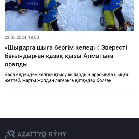
23.05.2024, 18:00
«Шыңдарға шыға бергім келеді»: Эвересті
бағындырған қазақ қызы Алматыға
оралды
Басқа елдерден келген қатысушылардың арасында шыңға
жетпей, жарты жолдан лагерьге қайтқандар болған