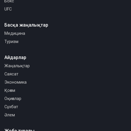
Бокс
UFC
Басқа жаңалықтар
Медицина
Туризм
Айдарлар
Жаңалықтар
Саясат
Экономика
Қоғам
Оқиғалар
Сұхбат
Әлем
Жоба туралы