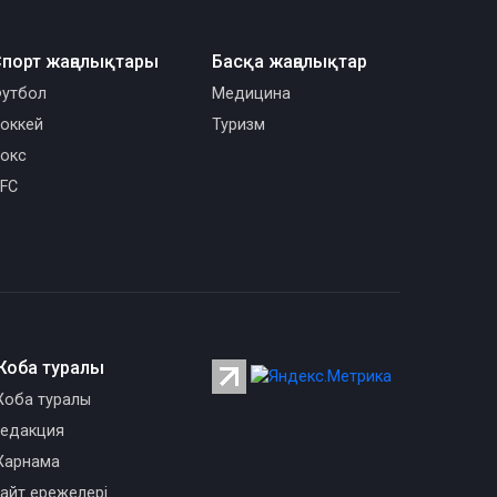
порт жаңалықтары
Басқа жаңалықтар
утбол
Медицина
оккей
Туризм
окс
FC
Жоба туралы
оба туралы
едакция
арнама
айт ережелері