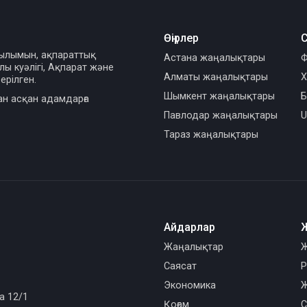
Өңірлер
С
сылымын, ақпараттық
Астана жаңалықтары
Ф
ы куәлігі, Ақпарат және
Алматы жаңалықтары
Х
ерілген.
Шымкент жаңалықтары
Б
ан асқан адамдарға
Павлодар жаңалықтары
U
Тараз жаңалықтары
Айдарлар
Жаңалықтар
Ж
Саясат
Р
Экономика
Ж
а 12/1
Қоғам
С