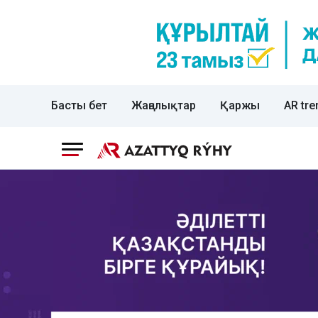
Басты бет
Жаңалықтар
Қаржы
AR tre