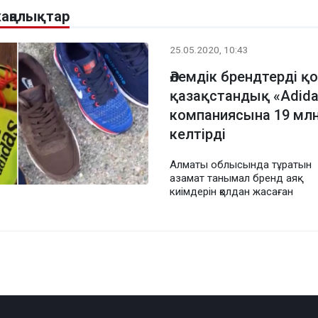
жаңалықтар
25.05.2020, 10:43
Әлемдік брендтерді қ
қазақстандық «Adida
компаниясына 19 млн
келтірді
Алматы облысында тұратын
азамат танымал бренд аяқ
киімдерін қолдан жасаған