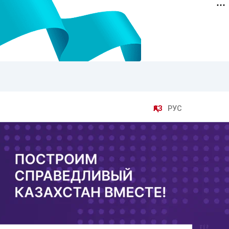
ҚАЗ
РУС