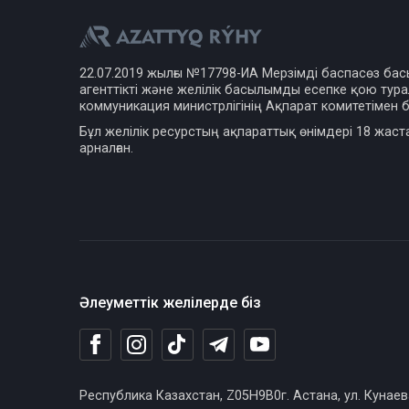
22.07.2019 жылғы №17798-ИА Мерзімді баспасөз ба
агенттікті және желілік басылымды есепке қою турал
коммуникация министрлігінің Ақпарат комитетімен б
Бұл желілік ресурстың ақпараттық өнімдері 18 жаст
арналған.
Әлеуметтік желілерде біз
Республика Казахстан, Z05H9B0г. Астана, ул. Кунаев