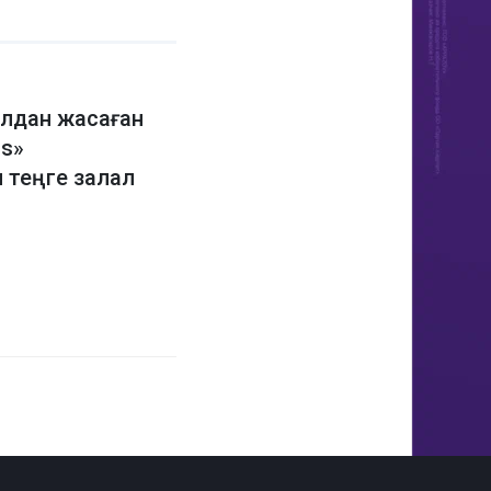
олдан жасаған
s»
 теңге залал