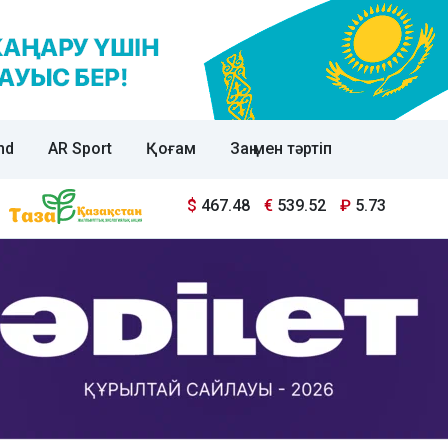
nd
AR Sport
Қоғам
Заң мен тәртіп
$
467.48
€
539.52
₽
5.73