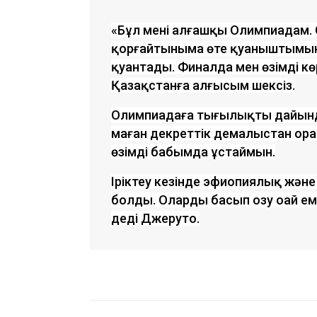
«Бұл менің алғашқы Олимпиадам
қорғайтыныма өте қуаныштымын.
қуантады. Финалда мен өзімді көрс
Қазақстанға алғысым шексіз.
Олимпиадаға тыңғылықты дайында
маған декреттік демалыстан орал
өзімді бабымда ұстаймын.
Іріктеу кезінде эфиопиялық жән
болды. Оларды басып озу оңай ем
деді Джеруто.