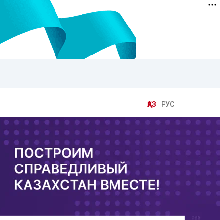
ҚАЗ
РУС