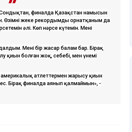
. Сондықтан, финалда Қазақстан намысын
 Өзімнің жеке рекордымды орнатқаным да
етемін әлі. Көп нәрсе күтемін. Менің
лдым. Менің бір жасар балам бар. Бірақ
у қиын болған жоқ, себебі, мен үнемі
е америкалық атлеттермен жарысу қиын
ес. Бірақ финалда аянып қалмаймын», -