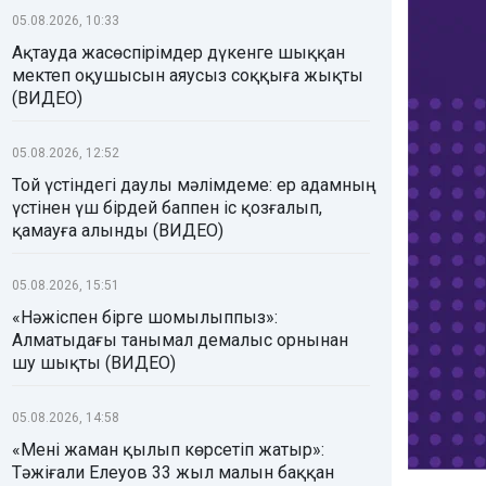
05.08.2026, 10:33
Ақтауда жасөспірімдер дүкенге шыққан
мектеп оқушысын аяусыз соққыға жықты
(ВИДЕО)
05.08.2026, 12:52
Той үстіндегі даулы мәлімдеме: ер адамның
үстінен үш бірдей баппен іс қозғалып,
қамауға алынды (ВИДЕО)
05.08.2026, 15:51
«Нәжіспен бірге шомылыппыз»:
Алматыдағы танымал демалыс орнынан
шу шықты (ВИДЕО)
05.08.2026, 14:58
«Мені жаман қылып көрсетіп жатыр»:
Тәжіғали Елеуов 33 жыл малын баққан