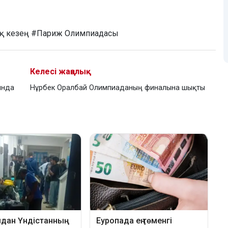
 кезең
#Париж Олимпиадасы
Келесі жаңалық
ында
Нұрбек Оралбай Олимпиаданың финалына шықты