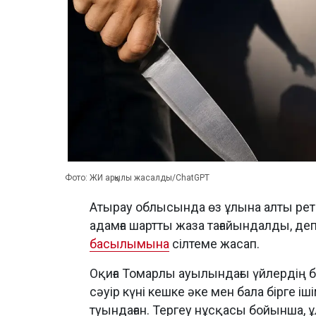
Фото: ЖИ арқылы жасалды/ChatGPT
Атырау облысында өз ұлына алты рет 
адамға шартты жаза тағайындалды, д
басылымына
сілтеме жасап.
Оқиға Томарлы ауылындағы үйлердің бі
сәуір күні кешке әке мен бала бірге і
туындаған. Тергеу нұсқасы бойынша, 