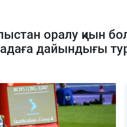
ыстан оралу қиын бол
адаға дайындығы ту