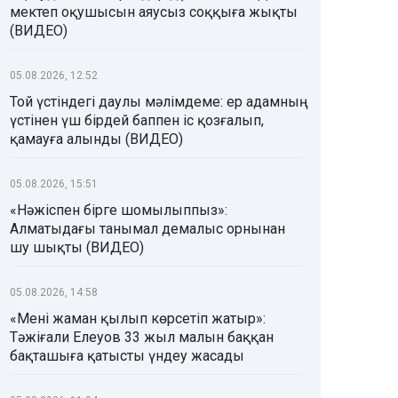
мектеп оқушысын аяусыз соққыға жықты
(ВИДЕО)
05.08.2026, 12:52
Той үстіндегі даулы мәлімдеме: ер адамның
үстінен үш бірдей баппен іс қозғалып,
қамауға алынды (ВИДЕО)
05.08.2026, 15:51
«Нәжіспен бірге шомылыппыз»:
Алматыдағы танымал демалыс орнынан
шу шықты (ВИДЕО)
05.08.2026, 14:58
«Мені жаман қылып көрсетіп жатыр»:
Тәжіғали Елеуов 33 жыл малын баққан
бақташыға қатысты үндеу жасады