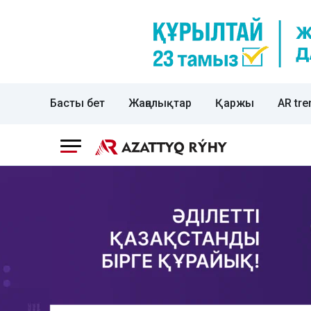
Басты бет
Жаңалықтар
Қаржы
AR tre