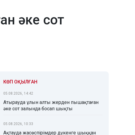
ан әке сот
КӨП ОҚЫЛҒАН
05.08.2026, 14:42
Атырауда ұлын алты жерден пышақтаған
әке сот залында босап шықты
05.08.2026, 10:33
Ақтауда жасөспірімдер дүкенге шыққан