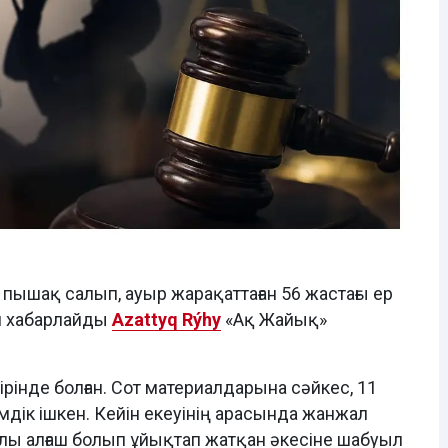
пышақ салып, ауыр жарақаттаған 56 жастағы ер
еп хабарлайды
Azattyq Rýhy
«Ақ Жайық»
рінде болған. Сот материалдарына сәйкес, 11
шімдік ішкен. Кейін екеуінің арасында жанжал
ұлы алғаш болып ұйықтап жатқан әкесіне шабуыл