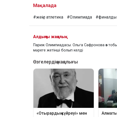
Мақалада
#жеңіл атлетика
#Олимпиада
#финалдық
Алдыңғы жаңалық
Париж Олимпиадасы: Ольга Сафронова өз тоб
мәреге жетінші болып келді