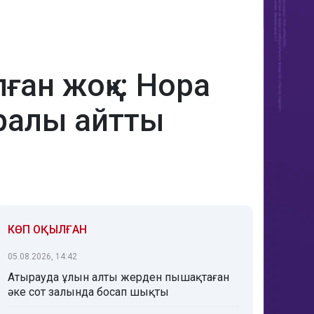
ған жоқ»: Нора
ралы айтты
КӨП ОҚЫЛҒАН
05.08.2026, 14:42
Атырауда ұлын алты жерден пышақтаған
әке сот залында босап шықты