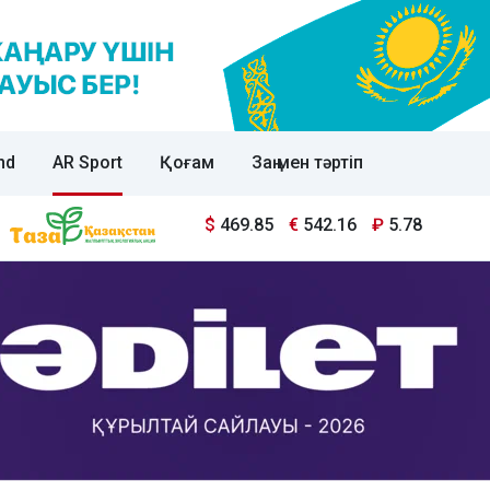
nd
AR Sport
Қоғам
Заң мен тәртіп
$
469.85
€
542.16
₽
5.78