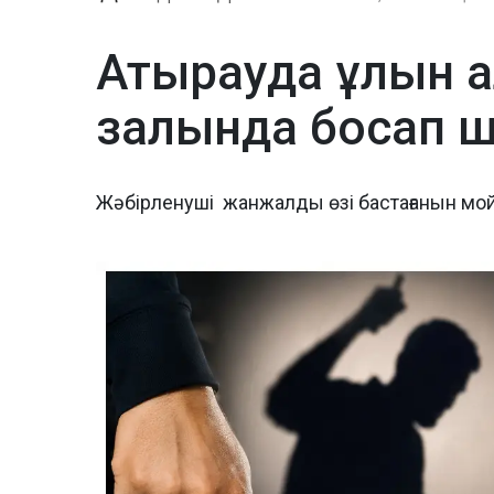
Атырауда ұлын а
залында босап ш
Жәбірленуші жанжалды өзі бастағанын мо