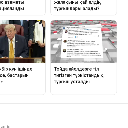
тәртіп