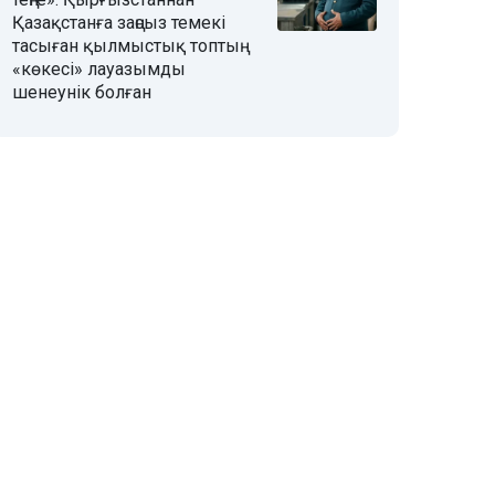
Қазақстанға заңсыз темекі
тасыған қылмыстық топтың
«көкесі» лауазымды
шенеунік болған