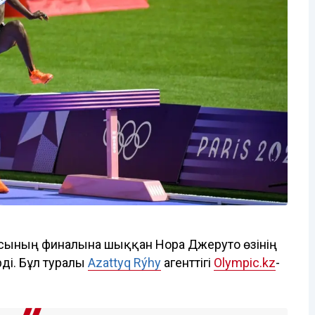
сының финалына шыққан Нора Джеруто өзінің
рді. Бұл туралы
Azattyq Rýhy
агенттігі
Olympic.kz
-