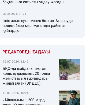
бақташыға қатысты үндеу жасады
05.08.2026, 11:04
Ішіп алып суға түспек болған: Атырауда
полицейлер мас тұрғынды райынан
қайтарды
РЕДАКТОРДЫҢ ТАҢДАУЫ
16.07.2026, 12:45
БҚО-да шабдалы тиеген
көлік аударылып, 20 тонна
жемісті ауыл тұрғындары
жинап алған (ВИДЕО)
16.07.2026, 10:24
«Айналымы – 200 млрд
теңге»: Қырғызстаннан