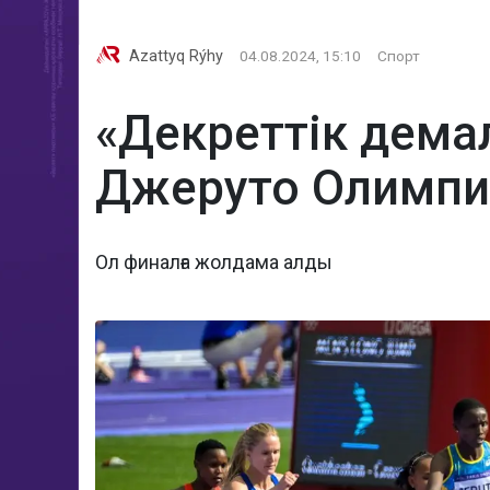
Azattyq Rýhy
04.08.2024, 15:10
Спорт
«Декреттік демал
Джеруто Олимпи
Ол финалға жолдама алды