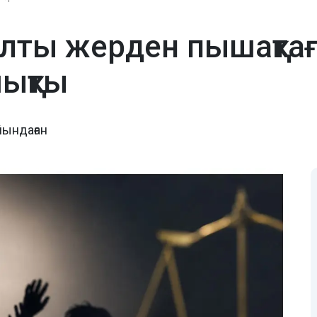
лты жерден пышақтағ
ықты
йындаған