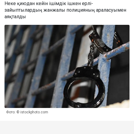
Неке қиюдан кейін ішімдік ішкен ерлі-
зайыптылардың жанжалы полицияның араласуымен
аяқталды
Фото: © istockphoto.com