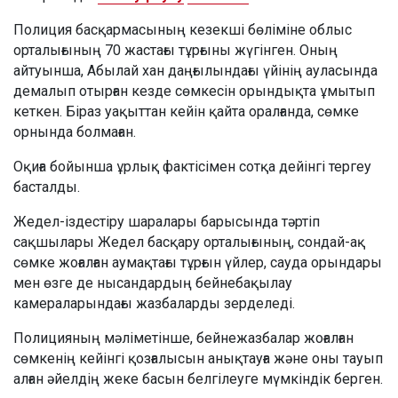
Полиция басқармасының кезекші бөліміне облыс
орталығының 70 жастағы тұрғыны жүгінген. Оның
айтуынша, Абылай хан даңғылындағы үйінің ауласында
демалып отырған кезде сөмкесін орындықта ұмытып
кеткен. Біраз уақыттан кейін қайта оралғанда, сөмке
орнында болмаған.
Оқиға бойынша ұрлық фактісімен сотқа дейінгі тергеу
басталды.
Жедел-іздестіру шаралары барысында тәртіп
сақшылары Жедел басқару орталығының, сондай-ақ
сөмке жоғалған аумақтағы тұрғын үйлер, сауда орындары
мен өзге де нысандардың бейнебақылау
камераларындағы жазбаларды зерделеді.
Полицияның мәліметінше, бейнежазбалар жоғалған
сөмкенің кейінгі қозғалысын анықтауға және оны тауып
алған әйелдің жеке басын белгілеуге мүмкіндік берген.