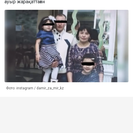
ауыр жарақаттаған
Фото: instagram / damir_za_mir_kz