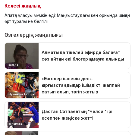
Келесі жаңалық
Апатқа ұласуы мүмкін еді: Маңғыстаудағы кен орнында шыққан
өрт туралы не белгілі