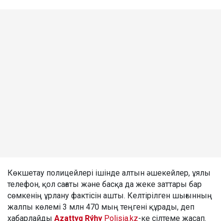
Көкшетау полицейлері ішінде алтын әшекейлер, ұялы
телефон, қол сағаты және басқа да жеке заттары бар
сөмкенің ұрлану фактісін ашты. Келтірілген шығынның
жалпы көлемі 3 млн 470 мың теңгені құрады, деп
хабарлайды
Azattyq Rýhy
Polisia.kz
-ке сілтеме жасап.