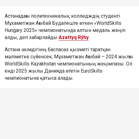
Астанадағы политехникалық колледждің студенті
Мұхаметжан Ағыбай Будапеште өткен «WorldSkills
Hungary 2025» чемпионатында алтын медаль жеңіп
алды, деп хабарлайды
Azattyq Rýhy
.
Астана әкімдігінің баспасөз қызметі таратқан
мәліметке сүйенсек, Мұхаметжан Ағыбай – 2024 жылғы
WorldSkills Kazakhstan чемпионатының жеңімпазы. Ол
енді 2025 жылы Данияда өтетін EuroSkills
чемпионатына қатыса алады.