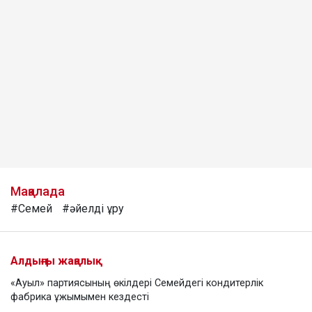
Мақалада
#Семей
#әйелді ұру
Алдыңғы жаңалық
«Ауыл» партиясының өкілдері Семейдегі кондитерлік
фабрика ұжымымен кездесті