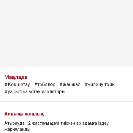
Мақалада
#Көкшетау
#төбелес
#жанжал
#үйлену тойы
#уақытша ұстау изоляторы
Алдыңғы жаңалық
Атырауда 12 жастағы қызға тиіскен ер адамға іздеу
жарияланды