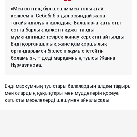
«Мен соттың бұл шешімімен толықтай
келісемін. Себебі біз дәл осындай жаза
тағайындалуын қаладық. Балаларға қатысты
сотта барлық қажетті құжаттарды
мүмкіндігінше тезірек жинау керектігі айтылды.
Енді қорғаншылық және қамқоршылық
органдарымен бірлесіп жұмыс істейтін
боламыз», – деді марқұмның туысы Жанна
Нұрғазинова.
Енді марқұмның туыстары балалардың алдағы тағдыры
мен олардың құқықтары мен мүдделерін қорғауға
қатысты мәселелерді шешумен айналысады.