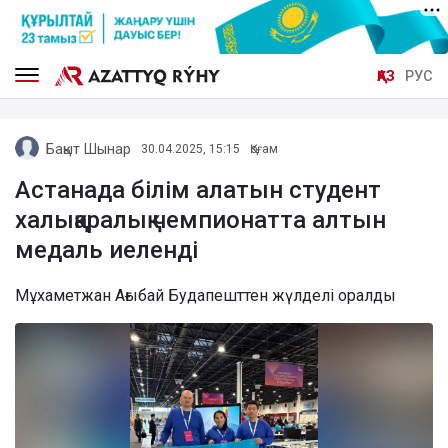
ҚАЗ
РУС
Бақыт Шынар
30.04.2025, 15:15
Қоғам
Астанада білім алатын студент
халықаралық чемпионатта алтын
медаль иеленді
Мұхаметжан Ағыбай Будапешттен жүлделі оралды