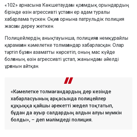
«102» арнасына Көкшетаудағы қоғамдық орындардың
бірінде өзін агрессивті ұстаған ер адам туралы
хабарлама түскен. Оқиға орнына патрульдік полиция
жасағы дереу жеткен.
Полицейлердің анықтауынша, полицияға немқұрайлы
қарамаған кәмелетке толмағандар хабарласқан. Олар
тәртіп бұзған азаматты көрсетіп, оның мас күйде
болғанын, өзін агрессивті ұстап, жанындағы әйелді
ұрғанын айтқан.
«Кәмелетке толмағандардың дер кезінде
хабарласуының арқасында полицейлер
құқыққа қайшы әрекетті жедел тоқтатып,
бұдан да ауыр салдардың алдын алуы мүмкін
болды», – деп мәлімдеді полиция.