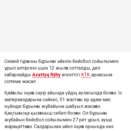
Семей тұрғыны бұрынғы әйелін бейсбол сойылымен
ұрып өлтіргені үшін 12 жылға сотталды, деп
хабарлайды
Azattyq Rýhy
агенттігі
КТК
арнасына
сілтеме жасап.
Қайғылы оқиға сәуір айында үйдің ауласында болған. Іс
материалдарына сәйкес, 51 жастағы ер адам мас
күйінде бұрынғы жұбайына шабуыл жасаған.
Қақтығысқа қызғаныш себеп болған. Ол бұрынғы
жұбайын бейсбол сойылымен 27 рет ұрып, ауыр
жарақаттаған. Салдарынан әйел оқиға орнында көз