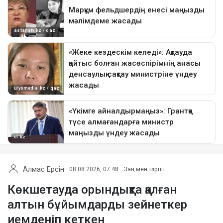
Алмас Ерсін
08.08.2026, 07:48
Заң мен тәртіп
Көкшетауда орындықта қалған
алтын бұйымдарды зейнеткер
иемденіп кеткен