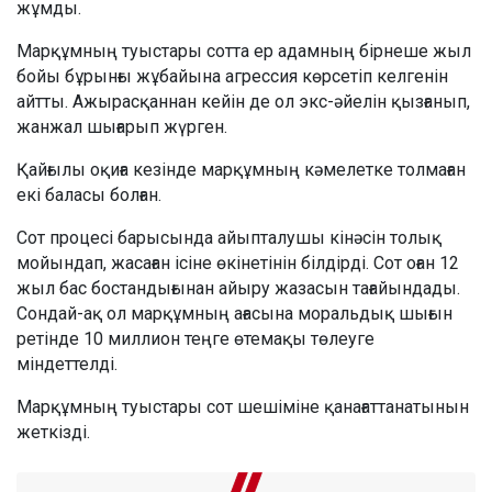
жұмды.
Марқұмның туыстары сотта ер адамның бірнеше жыл
бойы бұрынғы жұбайына агрессия көрсетіп келгенін
айтты. Ажырасқаннан кейін де ол экс-әйелін қызғанып,
жанжал шығарып жүрген.
Қайғылы оқиға кезінде марқұмның кәмелетке толмаған
екі баласы болған.
Сот процесі барысында айыпталушы кінәсін толық
мойындап, жасаған ісіне өкінетінін білдірді. Сот оған 12
жыл бас бостандығынан айыру жазасын тағайындады.
Сондай-ақ ол марқұмның ағасына моральдық шығын
ретінде 10 миллион теңге өтемақы төлеуге
міндеттелді.
Марқұмның туыстары сот шешіміне қанағаттанатынын
жеткізді.