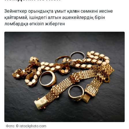
Зейнеткер орындықта ұмыт қалған сөмкені иесіне
қайтармай, ішіндегі алтын әшекейлердің бірін
ломбардқа өткізіп жіберген
Фото: © istockphoto.com