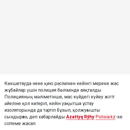
Көкшетауда неке қию рәсімінен кейінгі мереке жас
жұбайлар үшін полиция бөлімінде аяқталды.
Полицияның мәліметінше, мас күйдегі күйеу жігіт
әйеліне қол көтеріп, кейін уақытша ұстау
изоляторында да тәртіп бұзып, қолжуғышты
сындырған, деп хабарлайды
Azattyq Rýhy
Polisia.kz
-ке
сілтеме жасап.