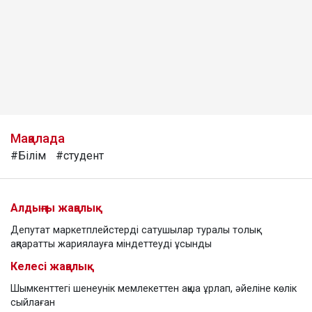
Мақалада
#Білім
#студент
Алдыңғы жаңалық
Депутат маркетплейстерді сатушылар туралы толық
ақпаратты жариялауға міндеттеуді ұсынды
Келесі жаңалық
Шымкенттегі шенеунік мемлекеттен ақша ұрлап, әйеліне көлік
сыйлаған