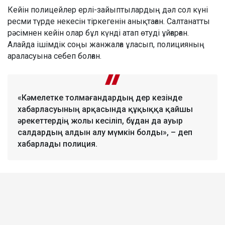
Кейін полицейлер ерлі-зайыптылардың дәл сол күні
ресми түрде некесін тіркегенін анықтаған. Салтанатты
рәсімнен кейін олар бұл күнді атап өтуді ұйғарған.
Алайда ішімдік соңы жанжалға ұласып, полицияның
араласуына себеп болған.
«Кәмелетке толмағандардың дер кезінде
хабарласуының арқасында құқыққа қайшы
әрекеттердің жолы кесіліп, бұдан да ауыр
салдардың алдын алу мүмкін болды», – деп
хабарлады полиция.