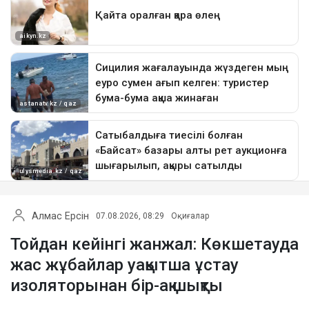
Алмас Ерсін
07.08.2026, 08:29
Оқиғалар
Тойдан кейінгі жанжал: Көкшетауда
жас жұбайлар уақытша ұстау
изоляторынан бір-ақ шықты