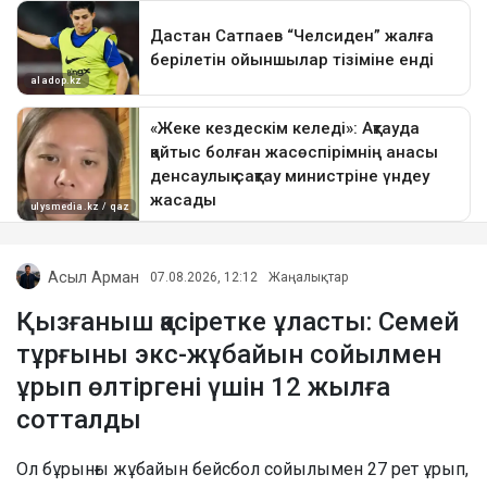
Асыл Арман
07.08.2026, 12:12
Жаңалықтар
Қызғаныш қасіретке ұласты: Семей
тұрғыны экс-жұбайын сойылмен
ұрып өлтіргені үшін 12 жылға
сотталды
Ол бұрынғы жұбайын бейсбол сойылымен 27 рет ұрып,