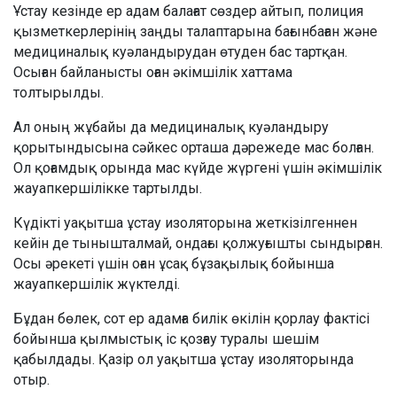
Ұстау кезінде ер адам балағат сөздер айтып, полиция
қызметкерлерінің заңды талаптарына бағынбаған және
медициналық куәландырудан өтуден бас тартқан.
Осыған байланысты оған әкімшілік хаттама
толтырылды.
Ал оның жұбайы да медициналық куәландыру
қорытындысына сәйкес орташа дәрежеде мас болған.
Ол қоғамдық орында мас күйде жүргені үшін әкімшілік
жауапкершілікке тартылды.
Күдікті уақытша ұстау изоляторына жеткізілгеннен
кейін де тынышталмай, ондағы қолжуғышты сындырған.
Осы әрекеті үшін оған ұсақ бұзақылық бойынша
жауапкершілік жүктелді.
Бұдан бөлек, сот ер адамға билік өкілін қорлау фактісі
бойынша қылмыстық іс қозғау туралы шешім
қабылдады. Қазір ол уақытша ұстау изоляторында
отыр.