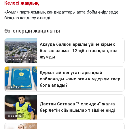
Келесі жаңалық
«Ауыл» партиясының кандидаттары апта бойы өңірлерде
бірқатар кездесу өткізді