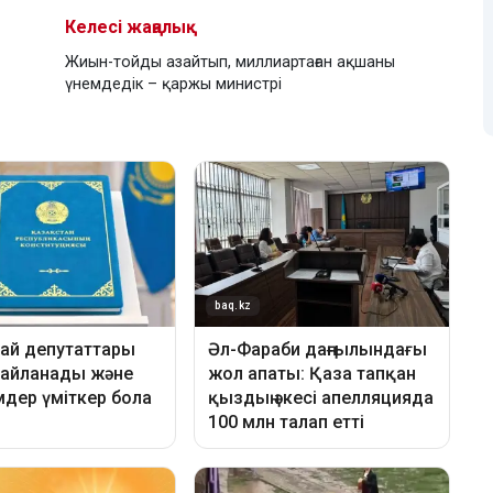
Келесі жаңалық
Жиын-тойды азайтып, миллиартаған ақшаны
үнемдедік – қаржы министрі