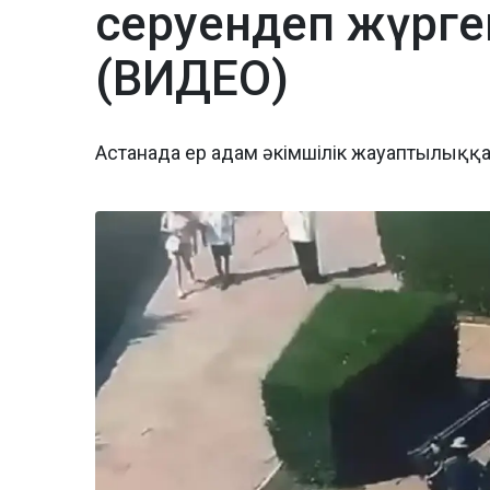
серуендеп жүрген
(ВИДЕО)
Астанада ер адам әкімшілік жауаптылыққ