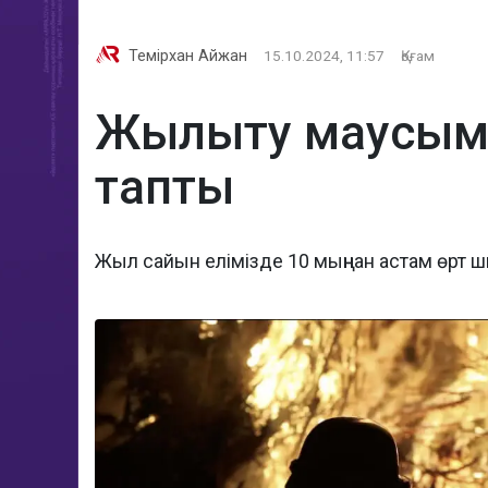
Темірхан Айжан
15.10.2024, 11:57
Қоғам
Жылыту маусымы 
тапты
Жыл сайын елімізде 10 мыңнан астам өрт 