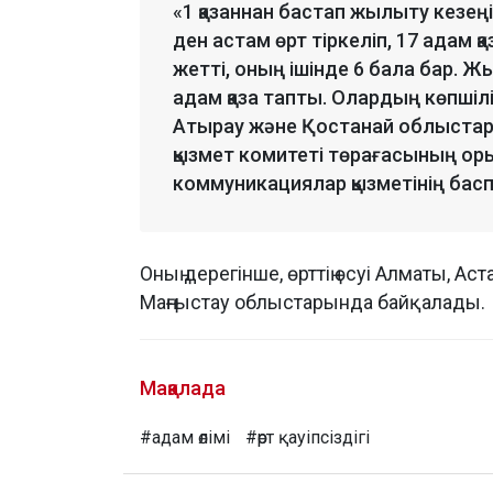
«1 қазаннан бастап жылыту кезең
ден астам өрт тіркеліп, 17 адам қ
жетті, оның ішінде 6 бала бар. Жы
адам қаза тапты. Олардың көпшіл
Атырау және Қостанай облыстары
қызмет комитеті төрағасының ор
коммуникациялар қызметінің бас
Оның дерегінше, өрттің өсуі Алматы, 
Маңғыстау облыстарында байқалады.
Мақалада
#адам өлімі
#өрт қауіпсіздігі