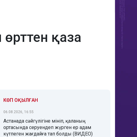
 өрттен қаза
КӨП ОҚЫЛҒАН
06.08.2026, 16:55
Астанада сәйгүлігіне мініп, қаланың
ортасында серуендеп жүрген ер адам
күтпеген жағдайға тап болды (ВИДЕО)