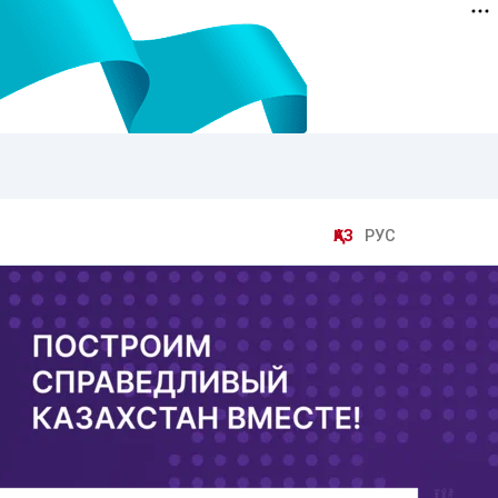
ҚАЗ
РУС