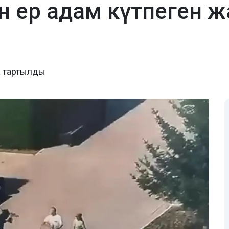
 ер адам күтпеген жа
а тартылды