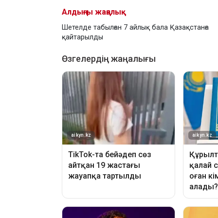
Алдыңғы жаңалық
Шетелде табылған 7 айлық бала Қазақстанға
қайтарылды