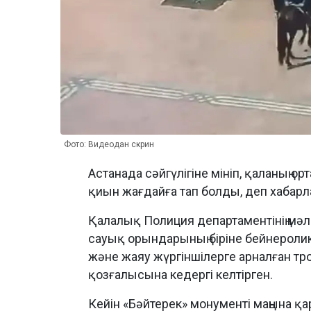
Фото: Видеодан скрин
Астанада сәйгүлігіне мініп, қаланың о
қиын жағдайға тап болды, деп хабар
Қалалық Полиция департаментінің мәл
сауық орындарының біріне бейнероли
және жаяу жүргіншілерге арналған тро
қозғалысына кедергі келтірген.
Кейін «Бәйтерек» монументі маңына қа