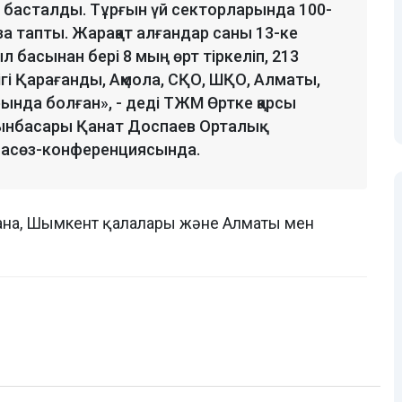
і басталды. Тұрғын үй секторларында 100-
аза тапты. Жарақат алғандар саны 13-ке
л басынан бері 8 мың өрт тіркеліп, 213
ігі Қарағанды, Ақмола, СҚО, ШҚО, Алматы,
нда болған», - деді ТЖМ Өртке қарсы
ынбасары Қанат Доспаев Орталық
пасөз-конференциясында.
Астана, Шымкент қалалары және Алматы мен