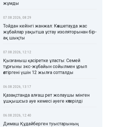
жұмды
07.08.2026, 08:29
Тойдан кейінгі жанжал: Көкшетауда жас
жұбайлар уақытша ұстау изоляторынан бір-
ақ шықты
07.08.2026, 12:12
Қызғаныш қасіретке ұласты: Семей
тұрғыны экс-жұбайын сойылмен ұрып
өлтіргені үшін 12 жылға сотталды
06.08.2026, 13:17
Қазақстанда алғаш рет жолаушы мінген
ұшқышсыз әуе кемесі әуеге көтерілді
06.08.2026, 12:40
Димаш Құдайберген туыстарының