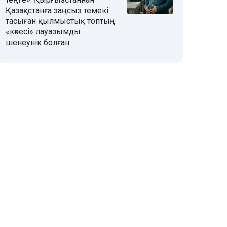
Қазақстанға заңсыз темекі
тасыған қылмыстық топтың
«көкесі» лауазымды
шенеунік болған