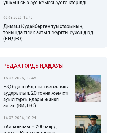
ұшқышсыз әуе кемесі әуеге көтерілді
06.08.2026, 12:40
Димаш Құдайберген туыстарының
тойында тілек айтып, жұртты сүйсіндірді
(ВИДЕО)
РЕДАКТОРДЫҢ ТАҢДАУЫ
16.07.2026, 12:45
БҚО-да шабдалы тиеген көлік
аударылып, 20 тонна жемісті
ауыл тұрғындары жинап
алған (ВИДЕО)
16.07.2026, 10:24
«Айналымы – 200 млрд
теңге»: Қырғызстаннан