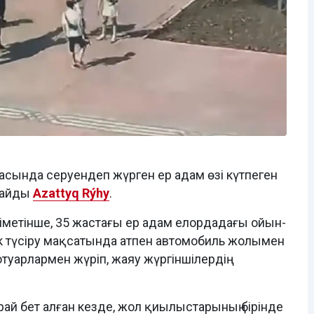
ртасында серуендеп жүрген ер адам өзі күтпеген
лайды
Azattyq Rýhy
.
іметінше, 35 жастағы ер адам елордадағы ойын-
к түсіру мақсатында атпен автомобиль жолымен
туарлармен жүріп, жаяу жүргіншілердің
рай бет алған кезде, жол қиылыстарының бірінде