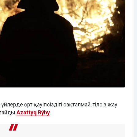
лерде өрт қауіпсіздігі сақталмай, тілсіз жау
рлайды
Azattyq Rýhy
.