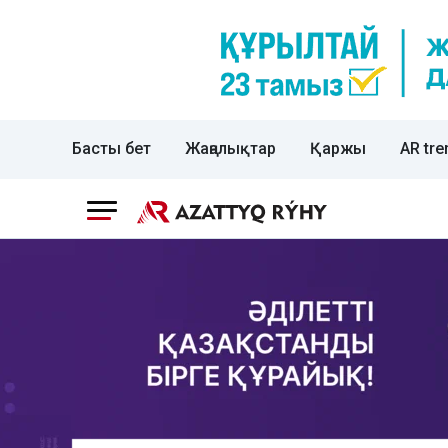
Басты бет
Жаңалықтар
Қаржы
AR tre