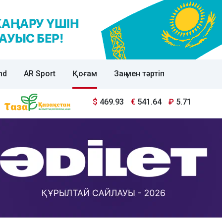
nd
AR Sport
Қоғам
Заң мен тәртіп
$
469.93
€
541.64
₽
5.71