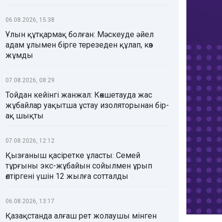
06.08.2026, 15:38
Ұлын құтқармақ болған: Мәскеуде әйел
адам ұлымен бірге терезеден құлап, көз
жұмды
07.08.2026, 08:29
Тойдан кейінгі жанжал: Көкшетауда жас
жұбайлар уақытша ұстау изоляторынан бір-
ақ шықты
07.08.2026, 12:12
Қызғаныш қасіретке ұласты: Семей
тұрғыны экс-жұбайын сойылмен ұрып
өлтіргені үшін 12 жылға сотталды
06.08.2026, 13:17
Қазақстанда алғаш рет жолаушы мінген