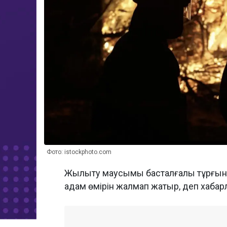
Фото: istockphoto.com
Жылыту маусымы басталғалы тұрғын үй
адам өмірін жалмап жатыр, деп хаба