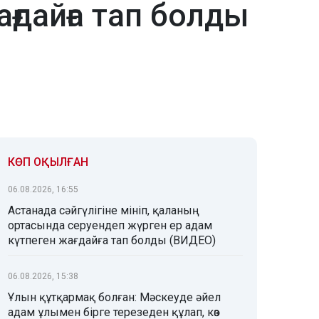
ғдайға тап болды
КӨП ОҚЫЛҒАН
06.08.2026, 16:55
Астанада сәйгүлігіне мініп, қаланың
ортасында серуендеп жүрген ер адам
күтпеген жағдайға тап болды (ВИДЕО)
06.08.2026, 15:38
Ұлын құтқармақ болған: Мәскеуде әйел
адам ұлымен бірге терезеден құлап, көз