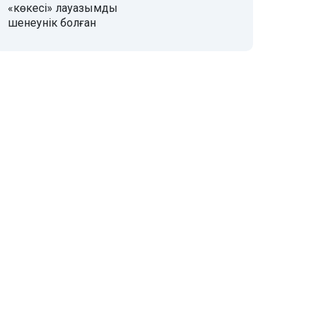
«көкесі» лауазымды
шенеунік болған