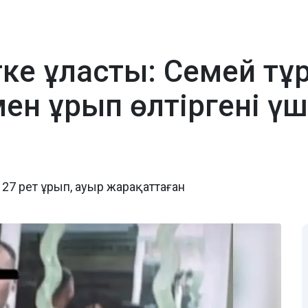
тке ұласты: Семей тұ
н ұрып өлтіргені үш
7 рет ұрып, ауыр жарақаттаған