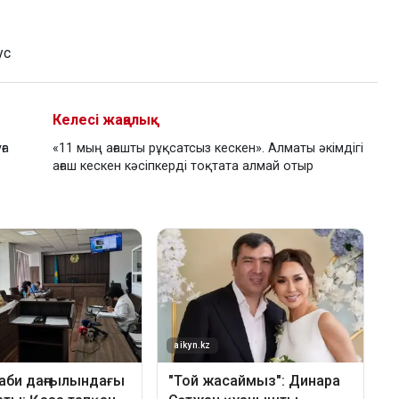
ус
Келесі жаңалық
ға
«11 мың ағашты рұқсатсыз кескен». Алматы әкімдігі
ағаш кескен кәсіпкерді тоқтата алмай отыр