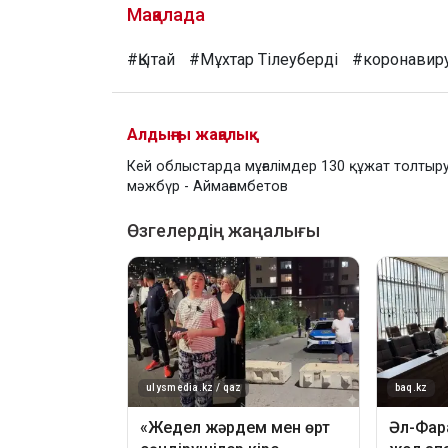
Мақалада
#Қытай
#Мұхтар Тілеуберді
#коронавир
Алдыңғы жаңалық
Кей облыстарда мұғалімдер 130 құжат толтыру
мәжбүр - Аймағамбетов