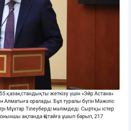
 155 қазақстандықты жеткізу үшін «Эйр Астана»
н Алматыға оралады. Бұл туралы бүгін Мәжіліс
і Мұхтар Тілеуберді мәлімдеді. Сыртқы істер
 оныншы ақпанда Қытайға ұшып барып, 217