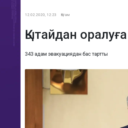
12.02.2020, 12:23
Қоғам
Қытайдан оралуғ
343 адам эвакуациядан бас тартты