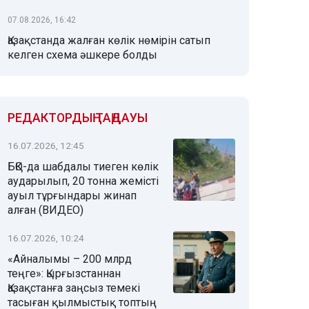
07.08.2026, 16:42
Қазақстанда жалған көлік нөмірін сатып
келген схема әшкере болды
РЕДАКТОРДЫҢ ТАҢДАУЫ
16.07.2026, 12:45
БҚО-да шабдалы тиеген көлік
аударылып, 20 тонна жемісті
ауыл тұрғындары жинап
алған (ВИДЕО)
16.07.2026, 10:24
«Айналымы – 200 млрд
теңге»: Қырғызстаннан
Қазақстанға заңсыз темекі
тасыған қылмыстық топтың