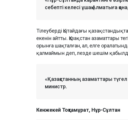
себепті келесі ұшақ Алматыға қона
Тілеуберді Қытайдағы қазақстандықт
екенін айтты. Қазақстан азаматтары те
орынға шақталған, ал, елге оралатынд
қалмаймын деп, лезде шешім қабылда
«Қазақстанның азаматтары түгел 
министр.
Кенжекей Тоқтамұрат, Нұр-Сұлтан