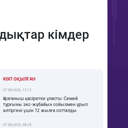
ндықтар кімдер
КӨП ОҚЫЛҒАН
07.08.2026, 12:12
Қызғаныш қасіретке ұласты: Семей
тұрғыны экс-жұбайын сойылмен ұрып
өлтіргені үшін 12 жылға сотталды
07.08.2026, 08:29