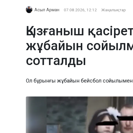
Асыл Арман
07.08.2026, 12:12
Жаңалықтар
Қызғаныш қасіре
жұбайын сойылме
сотталды
Ол бұрынғы жұбайын бейсбол сойылымен 2