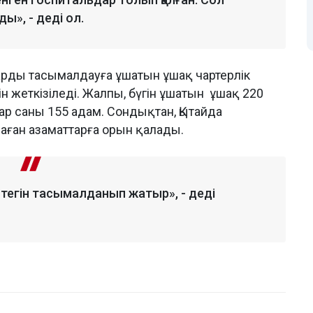
ды», - деді ол.
арды тасымалдауға ұшатын ұшақ чартерлік
гін жеткізіледі. Жалпы, бүгін ұшатын ұшақ 220
ар саны 155 адам. Сондықтан, Қытайда
ған азаматтарға орын қалады.
тегін тасымалданып жатыр», - деді