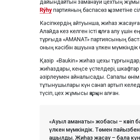
дайындайтын заманауи цехтың жұмыс
Rýhy
партияның баспасөз қызметіне с
Кәсіпкердің айтуынша, жиһаз жасауға
Алайда кез келген істі қолға алу үші
тұрғыда «AMANAT» партиясының баст
оның кәсібін ашуына үлкен мүмкіндік 
Қазір «Baukin» жиһаз цехы тұрғындар
жиһаздары, кеңсе үстелдері, шкафта
әзірлеумен айналысады. Сапалы өнім 
тұтынушылары күн санап артып келед
түсіп, цех жұмысы қарқын алған.
«Ауыл аманаты» жобасы – кәсіп 
үлкен мүмкіндік. Төмен пайызбен 
ашылды. Жиһаз жасау – бала күн