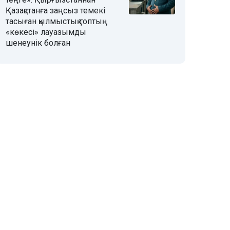
Қазақстанға заңсыз темекі
тасыған қылмыстық топтың
«көкесі» лауазымды
шенеунік болған