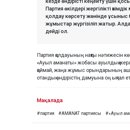
кезде өндірісті кеңейту үшін қос
Партия өкілдері жергілікті әкімд
қолдау көрсету жөнінде ұсыныс б
жұмыстар жүргізіліп жатыр. Алдағ
дейді ол.
Партия қолдауының нақты нәтижесін к
«Ауыл аманаты» жобасы ауылдық жерлер
қоймай, жаңа жұмыс орындарының ашы
отандық өндірістің дамуына оң ықпал ет
Мақалада
#партия
#AMANAT партиясы
#«Ауыл ам