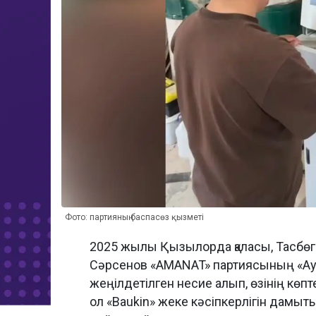
Фото: партияның баспасөз қызметі
2025 жылы Қызылорда қаласы, Тасбөге
Сәрсенов «AMANAT» партиясының «Ау
жеңілдетілген несие алып, өзінің көпт
ол «Baukin» жеке кәсіпкерлігін дамы