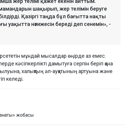
ымша жер телімі қажет екенін айттым.
ік мамандарын шақырып, жер телімін беруге
ілдірді. Қазіргі таңда бұл бағытта нақты
ы уақытта нәтижесін береді деп сенемін», -
өрсететін мұндай мысалдар өңірде аз емес.
де кәсіпкерлікті дамытуға серпін беріп қана
луына, халықтың әл-ауқатының артуына және
іп келеді.
анаты» жобасы