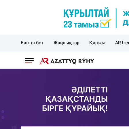
Басты бет
Жаңалықтар
Қаржы
AR tre