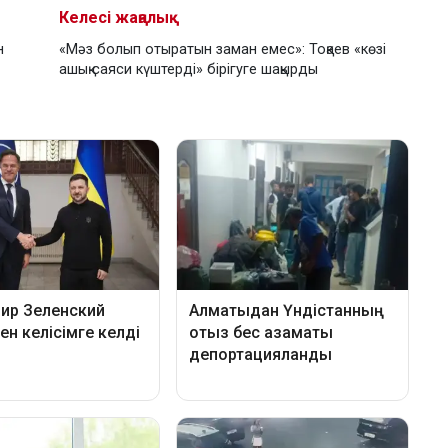
Келесі жаңалық
н
«Мәз болып отыратын заман емес»: Тоқаев «көзі
ашық саяси күштерді» бірігуге шақырды