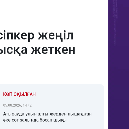
сіпкер жеңіл
бысқа жеткен
КӨП ОҚЫЛҒАН
05.08.2026, 14:42
Атырауда ұлын алты жерден пышақтаған
әке сот залында босап шықты