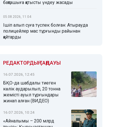
бақташыға қатысты үндеу жасады
05.08.2026, 11:04
Ішіп алып суға түспек болған: Атырауда
полицейлер мас тұрғынды райынан
қайтарды
РЕДАКТОРДЫҢ ТАҢДАУЫ
16.07.2026, 12:45
БҚО-да шабдалы тиеген
көлік аударылып, 20 тонна
жемісті ауыл тұрғындары
жинап алған (ВИДЕО)
16.07.2026, 10:24
«Айналымы – 200 млрд
теңге»: Қырғызстаннан