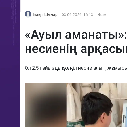
Бақыт Шынар
03.06.2026, 16:13
Қоғам
«Ауыл аманаты»:
несиенің арқасы
Ол 2,5 пайыздық жеңіл несие алып, жұмыс