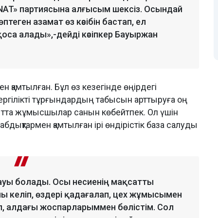
NAT» партиясына алғысым шексіз. Осындай
еген азамат өз кәсібін бастап, ел
са алады»,-дейді кәсіпкер Бауыржан
н қамтылған. Бұл өз кезегінде өңірдегі
ргілікті тұрғындардың табысын арттыруға оң
қытта жұмысшылар санын көбейтпек. Ол үшін
жабдықтармен қамтылған ірі өндірістік база салуды
рауы болады. Осы несиенің мақсатты
ы келіп, өздері қадағалап, цех жұмысымен
 алдағы жоспарларыммен бөлістім. Сол