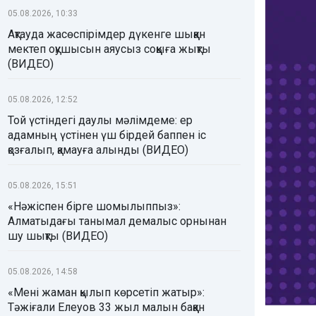
05.08.2026, 10:33
Ақтауда жасөспірімдер дүкенге шыққан
мектеп оқушысын аяусыз соққыға жықты
(ВИДЕО)
05.08.2026, 12:52
Той үстіндегі даулы мәлімдеме: ер
адамның үстінен үш бірдей баппен іс
қозғалып, қамауға алынды (ВИДЕО)
05.08.2026, 15:51
«Нәжіспен бірге шомылыппыз»:
Алматыдағы танымал демалыс орнынан
шу шықты (ВИДЕО)
05.08.2026, 14:58
«Мені жаман қылып көрсетіп жатыр»:
Тәжіғали Елеуов 33 жыл малын баққан