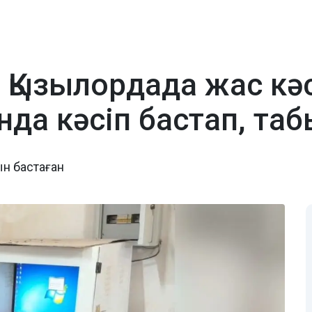
 Қызылордада жас кә
нда кәсіп бастап, та
ын бастаған