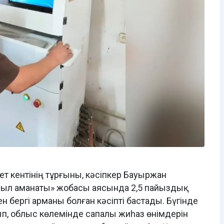
т кентінің тұрғыны, кәсіпкер Бауыржан
ыл аманаты» жобасы аясында 2,5 пайыздық
ен бергі арманы болған кәсіпті бастады. Бүгінде
тып, облыс көлемінде сапалы жиһаз өнімдерін