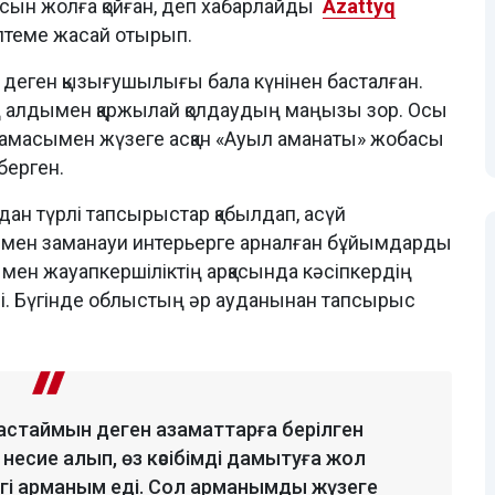
ын жолға қойған, деп хабарлайды
Azattyq
ілтеме жасай отырып.
 деген қызығушылығы бала күнінен басталған.
н ең алдымен қаржылай қолдаудың маңызы зор. Осы
амасымен жүзеге асқан «Ауыл аманаты» жобасы
берген.
дан түрлі тапсырыстар қабылдап, асүй
р мен заманауи интерьерге арналған бұйымдарды
мен жауапкершіліктің арқасында кәсіпкердің
і. Бүгінде облыстың әр ауданынан тапсырыс
бастаймын деген азаматтарға берілген
несие алып, өз кәсібімді дамытуға жол
гі арманым еді. Сол арманымды жүзеге