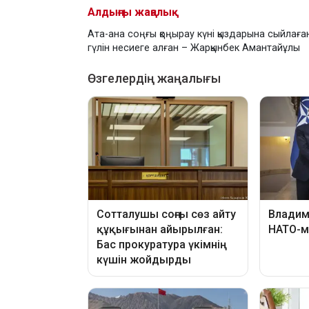
Алдыңғы жаңалық
Ата-ана соңғы қоңырау күні қыздарына сыйлаға
гүлін несиеге алған – Жарқынбек Амантайұлы