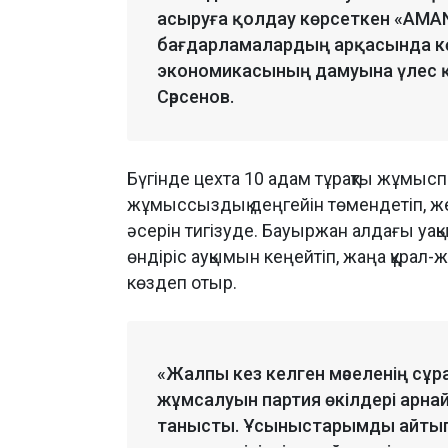
асыруға қолдау көрсеткен «AMA
бағдарламалардың арқасында көпт
экономикасының дамуына үлес қо
Сәрсенов.
Бүгінде цехта 10 адам тұрақты жұмыспе
жұмыссыздық деңгейін төмендетіп, же
әсерін тигізуде. Бауыржан алдағы уа
өндіріс ауқымын кеңейтіп, жаңа құрал-
көздеп отыр.
«Жалпы кез келген мәселенің сұ
жұмсалуын партия өкілдері арнай
танысты. Ұсыныстарымды айтып,