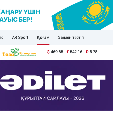
nd
AR Sport
Қоғам
Заң мен тәртіп
$
469.85
€
542.16
₽
5.78