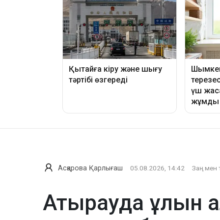
Асқарова Қарлығаш
05.08.2026, 14:42
Заң мен 
Атырауда ұлын а