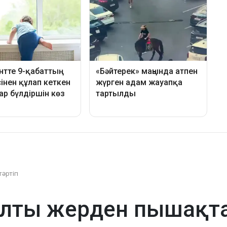
тәртіп
лты жерден пышақта