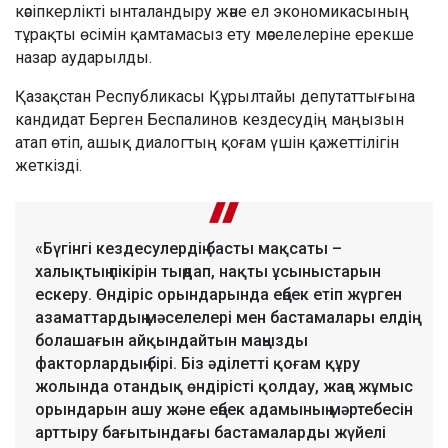
кәсіпкерлікті ынталандыру және ел экономикасының
тұрақты өсімін қамтамасыз ету мәселелеріне ерекше
назар аударылды.
Қазақстан Республикасы Құрылтайы депутаттығына
кандидат Берген Беспалинов кездесудің маңызын
атап өтіп, ашық диалогтың қоғам үшін қажеттілігін
жеткізді.
«Бүгінгі кездесулердің басты мақсаты –
халықтың пікірін тыңдап, нақты ұсыныстарын
ескеру. Өндіріс орындарында еңбек етіп жүрген
азаматтардың мәселелері мен бастамалары елдің
болашағын айқындайтын маңызды
факторлардың бірі. Біз әділетті қоғам құру
жолында отандық өндірісті қолдау, жаңа жұмыс
орындарын ашу және еңбек адамының мәртебесін
арттыру бағытындағы бастамаларды жүйелі