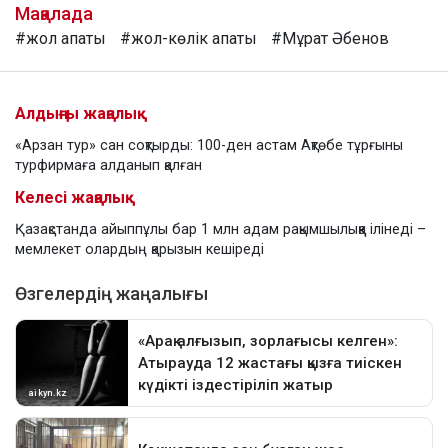
Мақалада
#жол апаты
#жол-көлік апаты
#Мұрат Әбенов
Алдыңғы жаңалық
«Арзан тур» сан соқтырды: 100-ден астам Ақтөбе тұрғыны
турфирмаға алданып қалған
Келесі жаңалық
Қазақстанда айыппұлы бар 1 млн адам рақымшылыққа ілінеді –
мемлекет олардың қарызын кешіреді