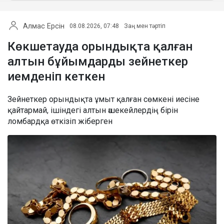
Алмас Ерсін
08.08.2026, 07:48
Заң мен тәртіп
Көкшетауда орындықта қалған
алтын бұйымдарды зейнеткер
иемденіп кеткен
Зейнеткер орындықта ұмыт қалған сөмкені иесіне
қайтармай, ішіндегі алтын әшекейлердің бірін
ломбардқа өткізіп жіберген