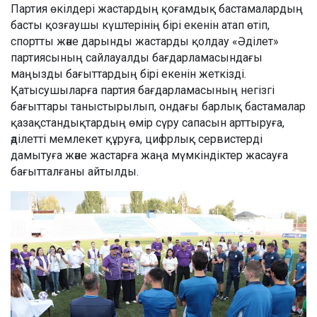
Партия өкілдері жастардың қоғамдық бастамалардың
басты қозғаушы күштерінің бірі екенін атап өтіп,
спортты және дарынды жастарды қолдау «Әділет»
партиясының сайлауалды бағдарламасындағы
маңызды бағыттардың бірі екенін жеткізді.
Қатысушыларға партия бағдарламасының негізгі
бағыттары таныстырылып, ондағы барлық бастамалар
қазақстандықтардың өмір сүру сапасын арттыруға,
әділетті мемлекет құруға, цифрлық сервистерді
дамытуға және жастарға жаңа мүмкіндіктер жасауға
бағытталғаны айтылды.