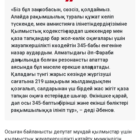
«Біз бұл заң жобасын, сөзсіз, қолдаймыз.
Алайда рақымшылық туралы құжат келіп
түскенде, мен амнистияға ілінетіндердің тізіміне
Қылмыстық кодекстің зардап шеккендер мен
қаза тапқандар бар жол-көлік оқиғалары үшін
жауапкершілікті көздейтін 345-бабы енгеніне
назар аудардым. Алматыдағы Әл-Фараби
даңғылында болған резонансты апаттар
аясында бұл мәселе ерекше алаңдатады.
Қаладағы түнгі жарыс кезінде жүргізуші
сағатына 219 шақырым жылдамдықпен
қозғалып, салдарынан үш бірдей жас жігіт қаза
тапқан оқиға естеріңізде шығар. Өкінішке қарай,
дәл осы 345-баптың бірінші және екінші бөліктері
рақымшылыққа ілініп тұр», – деді Әбенов.
Осыған байланысты депутат мұндай қылмыстар үшін
қылмыстық жауапкершілікті қатайту мүмкіндігін