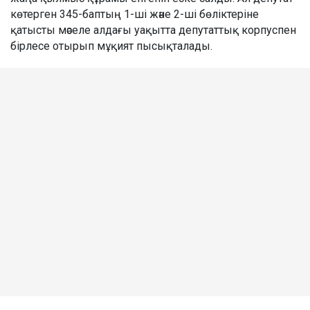
көтерген 345-баптың 1-ші және 2-ші бөліктеріне
қатысты мәселе алдағы уақытта депутаттық корпуспен
бірлесе отырып мұқият пысықталады.