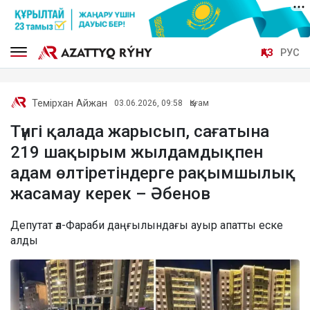
ҚАЗ
РУС
Темірхан Айжан
03.06.2026, 09:58
Қоғам
Түнгі қалада жарысып, сағатына
219 шақырым жылдамдықпен
адам өлтіретіндерге рақымшылық
жасамау керек – Әбенов
Депутат әл-Фараби даңғылындағы ауыр апатты еске
алды