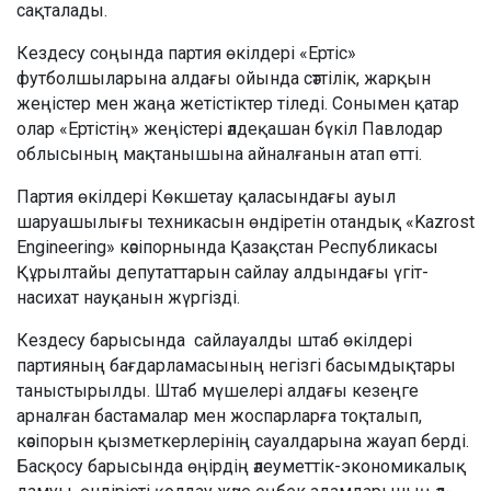
сақталады.
Кездесу соңында партия өкілдері «Ертіс»
футболшыларына алдағы ойында сәттілік, жарқын
жеңістер мен жаңа жетістіктер тіледі. Сонымен қатар
олар «Ертістің» жеңістері әлдеқашан бүкіл Павлодар
облысының мақтанышына айналғанын атап өтті.
Партия өкілдері Көкшетау қаласындағы ауыл
шаруашылығы техникасын өндіретін отандық «Kazrost
Engineering» кәсіпорнында Қазақстан Республикасы
Құрылтайы депутаттарын сайлау алдындағы үгіт-
насихат науқанын жүргізді.
Кездесу барысында сайлауалды штаб өкілдері
партияның бағдарламасының негізгі басымдықтары
таныстырылды. Штаб мүшелері алдағы кезеңге
арналған бастамалар мен жоспарларға тоқталып,
кәсіпорын қызметкерлерінің сауалдарына жауап берді.
Басқосу барысында өңірдің әлеуметтік-экономикалық