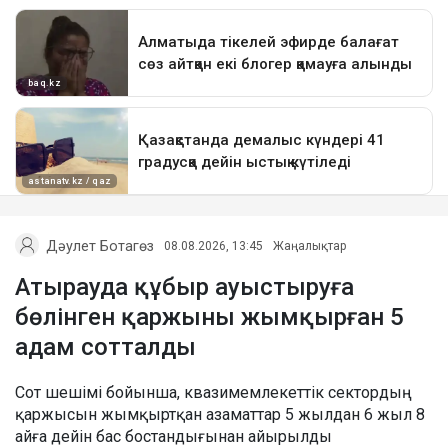
Дәулет Ботагөз
08.08.2026, 13:45
Жаңалықтар
Атырауда құбыр ауыстыруға
бөлінген қаржыны жымқырған 5
адам сотталды
Сот шешімі бойынша, квазимемлекеттік сектордың
қаржысын жымқыртқан азаматтар 5 жылдан 6 жыл 8
айға дейін бас бостандығынан айырылды