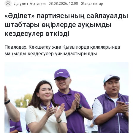
Дәулет Ботагөз
08.08.2026, 12:08
Жаңалықтар
«Әділет» партиясының сайлауалды
штабтары өңірлерде ауқымды
кездесулер өткізді
Павлодар, Көкшетау және Қызылорда қалаларында
маңызды кездесулер ұйымдастырылды