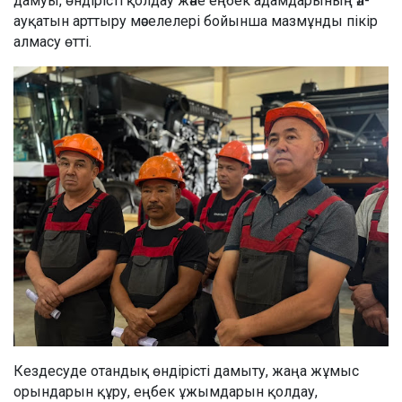
дамуы, өндірісті қолдау және еңбек адамдарының әл-
ауқатын арттыру мәселелері бойынша мазмұнды пікір
алмасу өтті.
Кездесуде отандық өндірісті дамыту, жаңа жұмыс
орындарын құру, еңбек ұжымдарын қолдау,