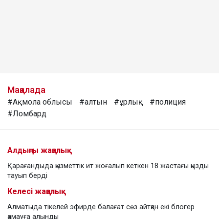
Мақалада
#Ақмола облысы
#алтын
#ұрлық
#полиция
#Ломбард
Алдыңғы жаңалық
Қарағандыда қызметтік ит жоғалып кеткен 18 жастағы қызды
тауып берді
Келесі жаңалық
Алматыда тікелей эфирде балағат сөз айтқан екі блогер
қамауға алынды