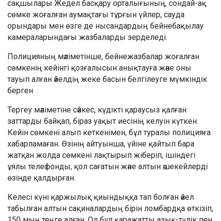
сақшылары Жедел басқару орталығының, сондай-ақ
сөмке жоғалған аумақтағы тұрғын үйлер, сауда
орындары мен өзге де нысандардың бейнебақылау
камераларындағы жазбаларды зерделеді.
Полицияның мәліметінше, бейнежазбалар жоғалған
сөмкенің кейінгі қозғалысын анықтауға және оны
тауып алған әйелдің жеке басын белгілеуге мүмкіндік
берген.
Тергеу мәліметіне сәйкес, күдікті қараусыз қалған
заттарды байқап, біраз уақыт иесінің келуін күткен.
Кейін сөмкені алып кеткенімен, бұл туралы полицияға
хабарламаған. Өзінің айтуынша, үйіне қайтып бара
жатқан жолда сөмкені лақтырып жіберіп, ішіндегі
ұялы телефонды, қол сағатын және алтын әшекейлерді
өзінде қалдырған.
Келесі күні қаржылық қиындыққа тап болған әйел
табылған алтын сақиналардың бірін ломбардқа өткізіп,
150 мың теңге алған. Ол бұл қаражатты азық-түлік пен