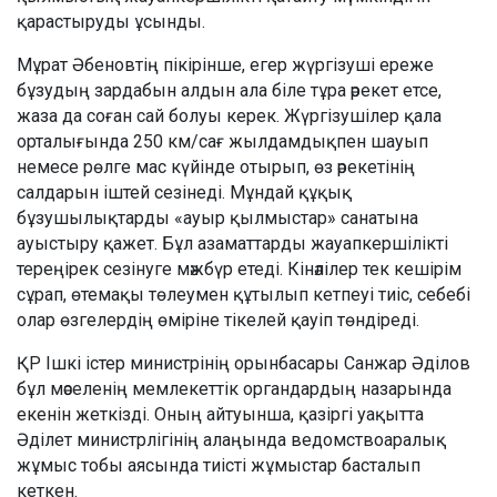
қарастыруды ұсынды.
Мұрат Әбеновтің пікірінше, егер жүргізуші ереже
бұзудың зардабын алдын ала біле тұра әрекет етсе,
жаза да соған сай болуы керек. Жүргізушілер қала
орталығында 250 км/сағ жылдамдықпен шауып
немесе рөлге мас күйінде отырып, өз әрекетінің
салдарын іштей сезінеді. Мұндай құқық
бұзушылықтарды «ауыр қылмыстар» санатына
ауыстыру қажет. Бұл азаматтарды жауапкершілікті
тереңірек сезінуге мәжбүр етеді. Кінәлілер тек кешірім
сұрап, өтемақы төлеумен құтылып кетпеуі тиіс, себебі
олар өзгелердің өміріне тікелей қауіп төндіреді.
ҚР Ішкі істер министрінің орынбасары Санжар Әділов
бұл мәселенің мемлекеттік органдардың назарында
екенін жеткізді. Оның айтуынша, қазіргі уақытта
Әділет министрлігінің алаңында ведомствоаралық
жұмыс тобы аясында тиісті жұмыстар басталып
кеткен.