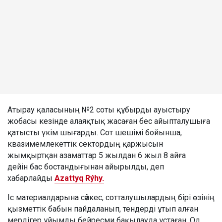
Атырау қаласының №2 соты құбырды ауыстыру
жобасы кезінде алаяқтық жасаған бес айыпталушыға
қатысты үкім шығарды. Сот шешімі бойынша,
квазимемлекеттік сектордың қаржысын
жымқыртқан азаматтар 5 жылдан 6 жыл 8 айға
дейін бас бостандығынан айырылды, деп
хабарлайды
Azattyq Rýhy.
Іс материалдарына сәйкес, сотталушылардың бірі өзінің
қызметтік бабын пайдаланып, тендерді ұтып алған
мердігер ұйымды бейресми бақылауда ұстаған. Ол