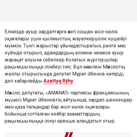
Елімізде ауыр зардаптарға әкеп соққан жол-көлік
оқиғалары үшін қылмыстық жауапкершілік күшейуі
мүмкін. Түнгі жарыстар ұйымдастыратын, рөлге мас
күйінде отырып, адамдардың өліміне немесе ауыр
жарақат алуына себепкер болатын жүргізушілер
рақымшылыққа ілінбеуі тиіс. Бұл мәселені Мәжілістің
жалпы отырысында депутат Мұрат Әбенов көтерді,
деп хабарлайды
Azattyq Rýhy
.
Мәжіліс депутаты, «AMANAT» партиясы фракциясының
мүшесі Мұрат Әбеновтің айтуынша, зардап шеккендер
мен қаза тапқандар бар жол-көлік оқиғалары
бойынша сотталған кейбір азаматтардың
рақымшылыққа ілінуі ерекше алаңдатып отыр.