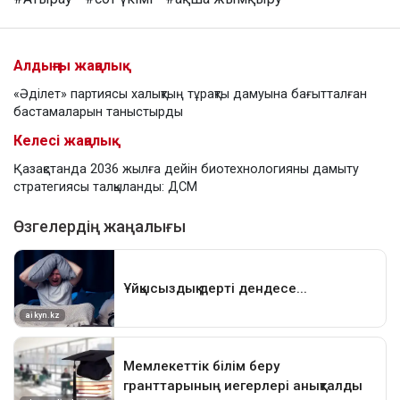
Алдыңғы жаңалық
«Әділет» партиясы халықтың тұрақты дамуына бағытталған
бастамаларын таныстырды
Келесі жаңалық
Қазақстанда 2036 жылға дейін биотехнологияны дамыту
стратегиясы талқыланды: ДСМ