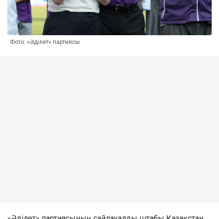
Фото: «Әділет» партиясы
«Әділет» партиясының сайлауалды штабы Қазақстан