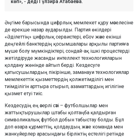
көп», - деді Гүлзира Атабаева.
Әңгіме барысында цифрлық мемлекет құру мәселесіне
де ерекше назар аударылды. Партия өкілдері
«Әділеттің» цифрлық сервистері, eGov және екінші
деңгейлі банктердің қосымшалары арқылы партияға
мүше болу мүмкіндіктері, сондай-ақ ішкі процестерді
жетілдіруде жасанды интеллект технологияларын
қолдану жөнінде айтып берді. Кездесуге
қатысушылардың пікірінше, заманауи технологиялар
мемлекеттік қызметтердің қолжетімділігі мен
тиімділігін арттыра отырып, азаматтардың игілігіне
қызмет етуі тиіс.
Кездесудің ең әсерлі сәті – футболшылар мен
жаттықтырушылар штабы қолтаңба қалдырған
символикалық футбол добын табыстау болды. Бұл
доп өзара құрметтің, қолдаудың және команда мен
жанкүйерлер арасындағы бірліктің естелігі ретінде