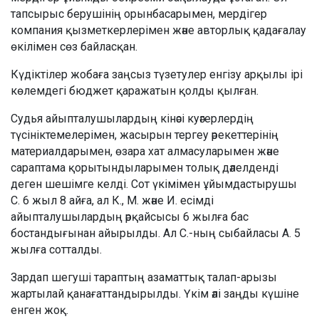
тапсырыс берушінің орынбасарымен, мердігер
компания қызметкерлерімен және авторлық қадағалау
өкілімен сөз байласқан.
Күдіктілер жобаға заңсыз түзетулер енгізу арқылы ірі
көлемдегі бюджет қаражатын қолды қылған.
Судья айыпталушылардың кінәсі куәгерлердің
түсініктемелерімен, жасырын тергеу әрекеттерінің
материалдарымен, өзара хат алмасуларымен және
сараптама қорытындыларымен толық дәлелденді
деген шешімге келді. Сот үкімімен ұйымдастырушы
С. 6 жыл 8 айға, ал К., М. және И. есімді
айыпталушылардың әрқайсысы 6 жылға бас
бостандығынан айырылды. Ал С.-ның сыбайласы А. 5
жылға сотталды.
Зардап шегуші тараптың азаматтық талап-арызы
жартылай қанағаттандырылды. Үкім әлі заңды күшіне
енген жоқ.