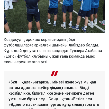
Кездесудің ерекше әсерлі сәттерінің бірі
футболшыларға арналған шынайы лебіздер болды.
Құрылтай депутаттығына кандидат Гүлзира Атабаева
«Ертіс» футбол клубының жай ғана команда емес
екенін ерекше атап өтті.
«Бұл – қаланың тарихы, мінезі және жүз мыңнан
астам адал жанкүйердің мақтанышы. Бізді
кәсібилікке, біліктілікке және нәтижеге деген
ұмтылыс біріктіреді. Сондықтан «Ертіс» пен
«Әділет» партиясының ортақ құндылықтары өте