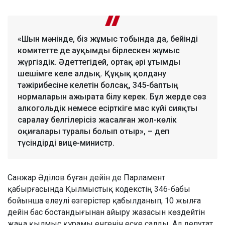
«Шын мәнінде, біз жұмыс тобында да, бейінді
комитетте де ауқымды бірлескен жұмыс
жүргіздік. Әдеттегідей, ортақ әрі ұтымды
шешімге келе алдық. Құқық қолдану
тәжірибесіне келетін болсақ, 345-баптың
нормаларын ажырата білу керек. Бұл жерде сөз
алкогольдік немесе есірткіге мас күйі сияқты
саралау белгілерісіз жасалған жол-көлік
оқиғалары туралы болып отыр», – деп
түсіндірді вице-министр.
Санжар Әділов бұған дейін де Парламент
қабырғасында Қылмыстық кодекстің 346-бабы
бойынша елеулі өзгерістер қабылданып, 10 жылға
дейін бас бостандығынан айыру жазасын көздейтін
жаңа қылмыс құрамы енгенін еске салды. Ал депутат