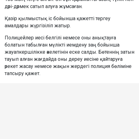
дәрі-дәрмек сатып алуға жұмсаған.
Қазір қылмыстық іс бойынша қажетті тергеу
амалдары жүргізіліп жатыр.
Полицейлер иесі белгілі немесе оны анықтауға
болатын табылған мүлікті иемдену заң бойынша
жауапкершілікке әкелетінін еске салды. Бөтеннің затын
тауып алған жағдайда оны дереу иесіне қайтаруға
әрекет жасау немесе жақын жердегі полиция бөліміне
тапсыру қажет.