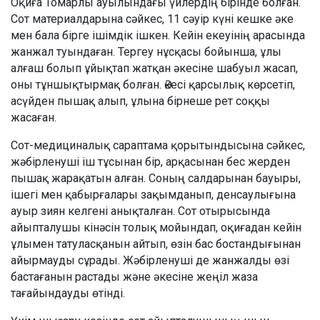
Оқиға Томарлы ауылындағы үйлердің бірінде болған.
Сот материалдарына сәйкес, 11 сәуір күні кешке әке
мен бала бірге ішімдік ішкен. Кейін екеуінің арасында
жанжал туындаған. Тергеу нұсқасы бойынша, ұлы
алғаш болып ұйықтап жатқан әкесіне шабуыл жасап,
оны тұншықтырмақ болған. Әкесі қарсылық көрсетіп,
асүйден пышақ алып, ұлына бірнеше рет соққы
жасаған.
Сот-медициналық сараптама қорытындысына сәйкес,
жәбірленуші іш тұсынан бір, арқасынан бес жерден
пышақ жарақатын алған. Соның салдарынан бауыры,
ішегі мен қабырғалары зақымданып, денсаулығына
ауыр зиян келгені анықталған. Сот отырысында
айыпталушы кінәсін толық мойындап, оқиғадан кейін
ұлымен татуласқанын айтып, өзін бас бостандығынан
айырмауды сұрады. Жәбірленуші де жанжалды өзі
бастағанын растады және әкесіне жеңіл жаза
тағайындауды өтінді.