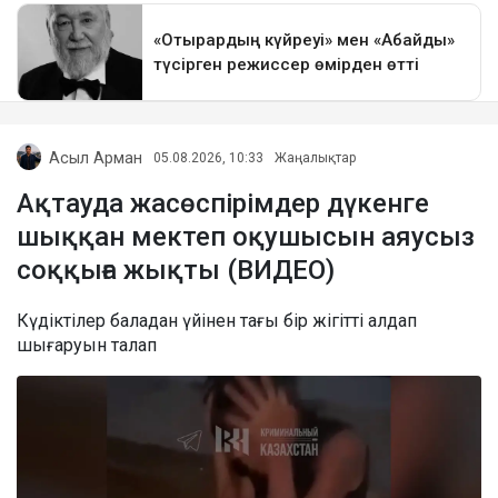
Асыл Арман
05.08.2026, 10:33
Жаңалықтар
Ақтауда жасөспірімдер дүкенге
шыққан мектеп оқушысын аяусыз
соққыға жықты (ВИДЕО)
Күдіктілер баладан үйінен тағы бір жігітті алдап
шығаруын талап