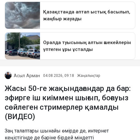
Асыл Арман
04.08.2026, 09:18
Жаңалықтар
Жасы 50-ге жақындағандар да бар:
эфирге іш киіммен шығып, боғауыз
сөйлеген стримерлер қамалды
(ВИДЕО)
Заң талаптары шынайы өмірде де, интернет
кеңістігінде де бәріне бірдей міндетті