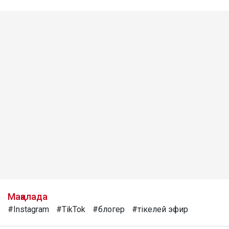
Мақалада
#Instagram
#TikTok
#блогер
#тікелей эфир