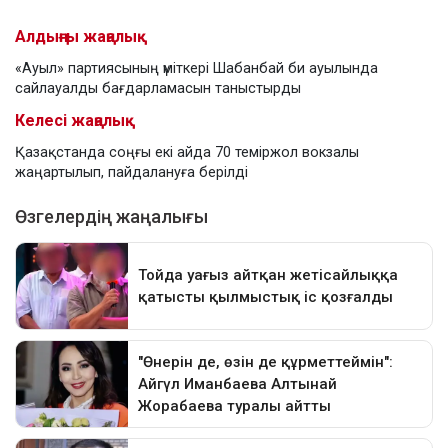
Алдыңғы жаңалық
«Ауыл» партиясының үміткері Шабанбай би ауылында
сайлауалды бағдарламасын таныстырды
Келесі жаңалық
Қазақстанда соңғы екі айда 70 теміржол вокзалы
жаңартылып, пайдалануға берілді