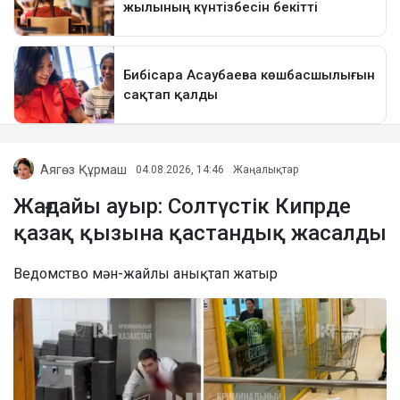
Аягөз Құрмаш
04.08.2026, 14:46
Жаңалықтар
Жағдайы ауыр: Солтүстік Кипрде
қазақ қызына қастандық жасалды
Ведомство мән-жайлы анықтап жатыр