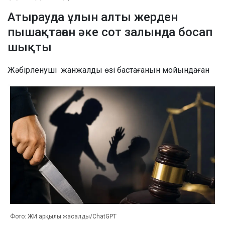
Атырауда ұлын алты жерден
пышақтаған әке сот залында босап
шықты
Жәбірленуші жанжалды өзі бастағанын мойындаған
Фото: ЖИ арқылы жасалды/ChatGPT