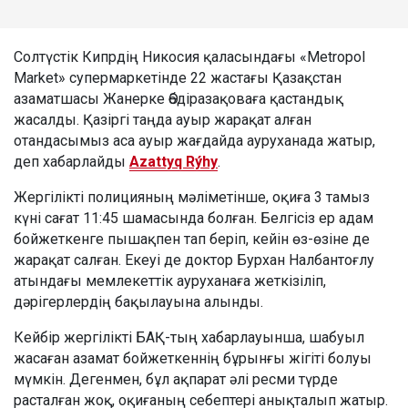
Солтүстік Кипрдің Никосия қаласындағы «Metropol
Market» супермаркетінде 22 жастағы Қазақстан
азаматшасы Жанерке Әбдіразақоваға қастандық
жасалды. Қазіргі таңда ауыр жарақат алған
отандасымыз аса ауыр жағдайда ауруханада жатыр,
деп хабарлайды
Azattyq Rýhy
.
Жергілікті полицияның мәліметінше, оқиға 3 тамыз
күні сағат 11:45 шамасында болған. Белгісіз ер адам
бойжеткенге пышақпен тап беріп, кейін өз-өзіне де
жарақат салған. Екеуі де доктор Бурхан Налбантоғлу
атындағы мемлекеттік ауруханаға жеткізіліп,
дәрігерлердің бақылауына алынды.
Кейбір жергілікті БАҚ-тың хабарлауынша, шабуыл
жасаған азамат бойжеткеннің бұрынғы жігіті болуы
мүмкін. Дегенмен, бұл ақпарат әлі ресми түрде
расталған жоқ, оқиғаның себептері анықталып жатыр.