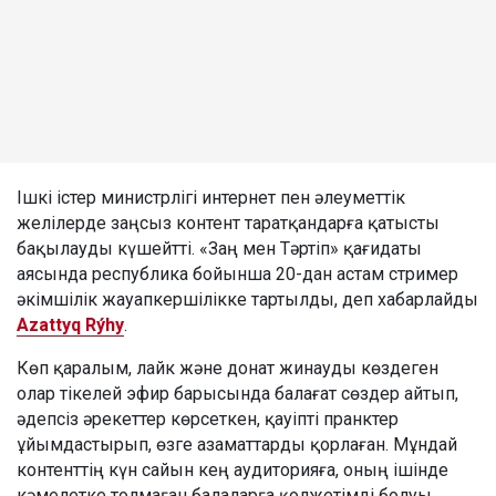
Ішкі істер министрлігі интернет пен әлеуметтік
желілерде заңсыз контент таратқандарға қатысты
бақылауды күшейтті. «Заң мен Тәртіп» қағидаты
аясында республика бойынша 20-дан астам стример
әкімшілік жауапкершілікке тартылды, деп хабарлайды
Azattyq Rýhy
.
Көп қаралым, лайк және донат жинауды көздеген
олар тікелей эфир барысында балағат сөздер айтып,
әдепсіз әрекеттер көрсеткен, қауіпті пранктер
ұйымдастырып, өзге азаматтарды қорлаған. Мұндай
контенттің күн сайын кең аудиторияға, оның ішінде
кәмелетке толмаған балаларға қолжетімді болуы