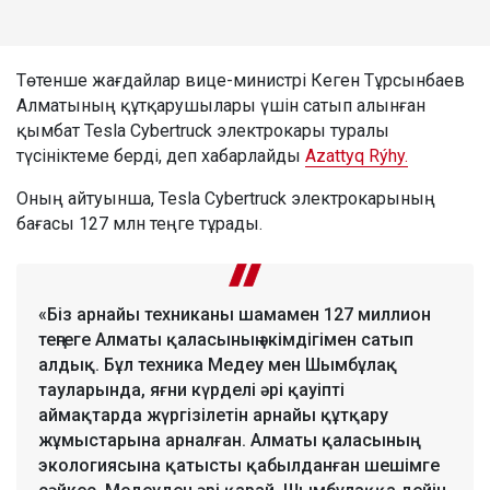
Төтенше жағдайлар вице-министрі Кеген Тұрсынбаев
Алматының құтқарушылары үшін сатып алынған
қымбат Tesla Cybertruck электрокары туралы
түсініктеме берді, деп хабарлайды
Azattyq Rýhy.
Оның айтуынша, Tesla Cybertruck электрокарының
бағасы 127 млн теңге тұрады.
«Біз арнайы техниканы шамамен 127 миллион
теңгеге Алматы қаласының әкімдігімен сатып
алдық. Бұл техника Медеу мен Шымбұлақ
тауларында, яғни күрделі әрі қауіпті
аймақтарда жүргізілетін арнайы құтқару
жұмыстарына арналған. Алматы қаласының
экологиясына қатысты қабылданған шешімге