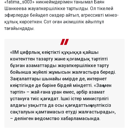
«fatima_s003» никнеймдерімен танымал Баян
Шанкеева жауапкершілікке тартылды. Ол тікелей
эфирлерде бейәдеп сөздер айтып, агрессивті мінез-
құлық көрсеткен. Сот оған әкімшілік айыппұл
тағайындады.
«ІІМ цифрлық кеңістікті құқыққа қайшы
контенттен тазарту және қоғамдық тәртіпті
бұзған азаматтарды жауапкершілікке тарту
бойынша жүйелі жұмысын жалғастыра береді.
Заң талаптары шынайы өмірде де, интернет
кеңістігінде де бәріне бірдей міндетті. «Заң мен
тәртіп» – жай ғана ұран емес, әрбір азамат
ұстануға тиіс қағидат. Ішкі істер министрлігі
алдағы уақытта да осы қағидаттың мүлтіксіз
сақталуын қамтамасыз етуді жалғастырады»,
– делінген ведомство хабарламасында.