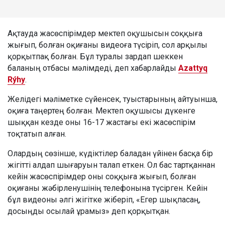
Ақтауда жасөспірімдер мектеп оқушысын соққыға
жығып, болған оқиғаны видеоға түсіріп, сол арқылы
қорқытпақ болған. Бұл туралы зардап шеккен
баланың отбасы мәлімдеді, деп хабарлайды
Azattyq
Rýhy
.
Желідегі мәліметке сүйенсек, туыстарының айтуынша,
оқиға таңертең болған. Мектеп оқушысы дүкенге
шыққан кезде оны 16-17 жастағы екі жасөспірім
тоқтатып алған.
Олардың сөзінше, күдіктілер баладан үйінен басқа бір
жігітті алдап шығаруын талап еткен. Ол бас тартқаннан
кейін жасөспірімдер оны соққыға жығып, болған
оқиғаны жәбірленушінің телефонына түсірген. Кейін
бұл видеоны әлгі жігітке жіберіп, «Егер шықпасаң,
досыңды осылай ұрамыз» деп қорқытқан.