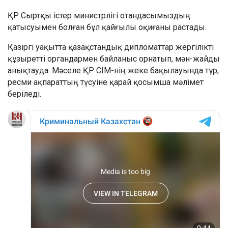
ҚР Сыртқы істер министрлігі отандасымыздың
қатысуымен болған бұл қайғылы оқиғаны растады.
Қазіргі уақытта қазақстандық дипломаттар жергілікті
құзыретті органдармен байланыс орнатып, мән-жайды
анықтауда. Мәселе ҚР СІМ-нің жеке бақылауында тұр,
ресми ақпараттың түсуіне қарай қосымша мәлімет
беріледі.