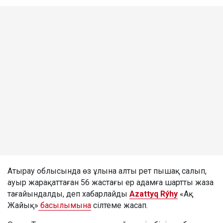
Атырау облысында өз ұлына алты рет пышақ салып,
ауыр жарақаттаған 56 жастағы ер адамға шартты жаза
тағайындалды, деп хабарлайды
Azattyq Rýhy
«Ақ
Жайық»
басылымына
сілтеме жасап.