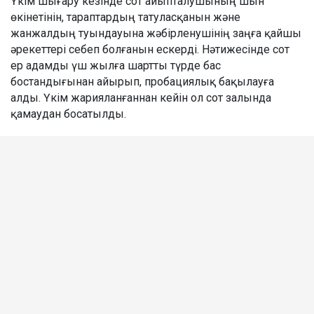
Үкім шығару кезінде сот айыпталушының шын
өкінетінін, тараптардың татуласқанын және
жанжалдың туындауына жәбірленушінің заңға қайшы
әрекеттері себеп болғанын ескерді. Нәтижесінде сот
ер адамды үш жылға шартты түрде бас
бостандығынан айырып, пробациялық бақылауға
алды. Үкім жарияланғаннан кейін ол сот залында
қамаудан босатылды.