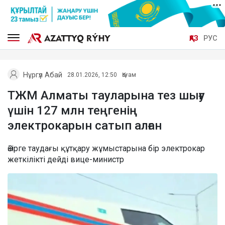
ҚАЗ
РУС
Нұргүл Абай
28.01.2026, 12:50
Қоғам
ТЖМ Алматы тауларына тез шығу
үшін 127 млн теңгенің
электрокарын сатып алған
Әзірге таудағы құтқару жұмыстарына бір электрокар
жеткілікті дейді вице-министр