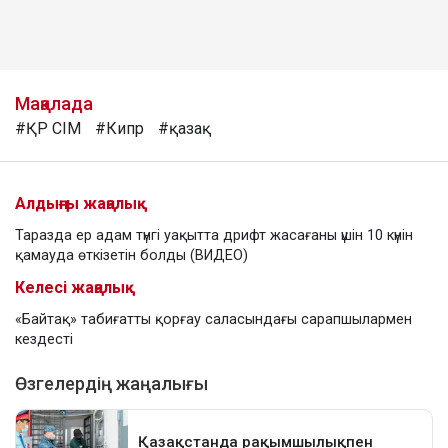
Мақалада
#ҚР СІМ
#Кипр
#қазақ
Алдыңғы жаңалық
Таразда ер адам түнгі уақытта дрифт жасағаны үшін 10 күнін
қамауда өткізетін болды (ВИДЕО)
Келесі жаңалық
«Байтақ» табиғатты қорғау саласындағы сарапшылармен
кездесті