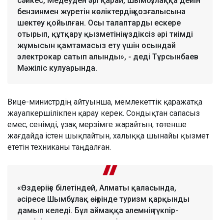
сәйкес, Медеуден әрі қарай, Шымбұлаққа дейін
бензинмен жүретін көліктердің қозғалысына
шектеу қойылған. Осы талаптарды ескере
отырып, құтқару қызметінің үздіксіз әрі тиімді
жұмысын қамтамасыз ету үшін осындай
электрокар сатып алынды», - деді Тұрсынбаев
Мәжіліс кулуарында.
Вице-министрдің айтуынша, мемлекеттік қаражатқа
жауапкершілікпен қарау керек. Сондықтан сапасыз
емес, сенімді, ұзақ мерзімге жарайтын, төтенше
жағдайда істен шықпайтын, халыққа шынайы қызмет
ететін техниканы таңдалған.
«Өздеріңіз білетіндей, Алматы қаласында,
әсіресе Шымбұлақ өңірінде туризм қарқынды
дамып келеді. Бұл аймаққа әлемнің түкпір-