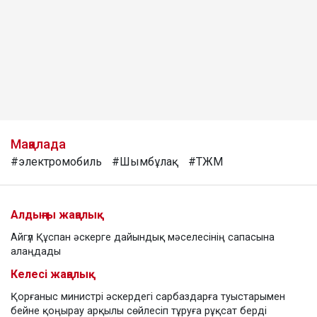
Мақалада
#электромобиль
#Шымбұлақ
#ТЖМ
Алдыңғы жаңалық
Айгүл Құспан әскерге дайындық мәселесінің сапасына
алаңдады
Келесі жаңалық
Қорғаныс министрі әскердегі сарбаздарға туыстарымен
бейне қоңырау арқылы сөйлесіп тұруға рұқсат берді