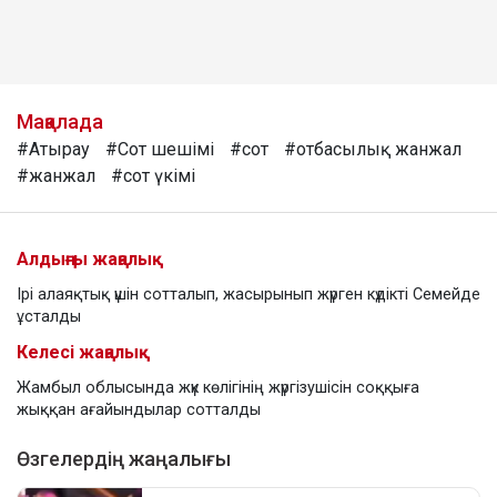
Мақалада
#Атырау
#Сот шешімі
#сот
#отбасылық жанжал
#жанжал
#сот үкімі
Алдыңғы жаңалық
Ірі алаяқтық үшін сотталып, жасырынып жүрген күдікті Семейде
ұсталды
Келесі жаңалық
Жамбыл облысында жүк көлігінің жүргізушісін соққыға
жыққан ағайындылар сотталды