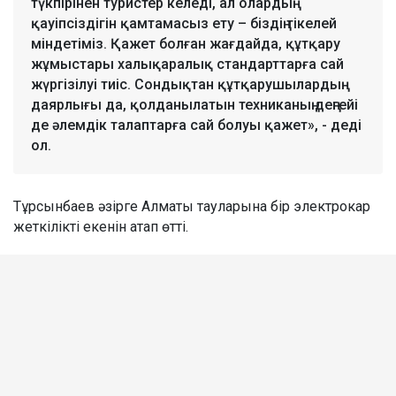
түкпірінен туристер келеді, ал олардың
қауіпсіздігін қамтамасыз ету – біздің тікелей
міндетіміз. Қажет болған жағдайда, құтқару
жұмыстары халықаралық стандарттарға сай
жүргізілуі тиіс. Сондықтан құтқарушылардың
даярлығы да, қолданылатын техниканың деңгейі
де әлемдік талаптарға сай болуы қажет», - деді
ол.
Тұрсынбаев әзірге Алматы тауларына бір электрокар
жеткілікті екенін атап өтті.