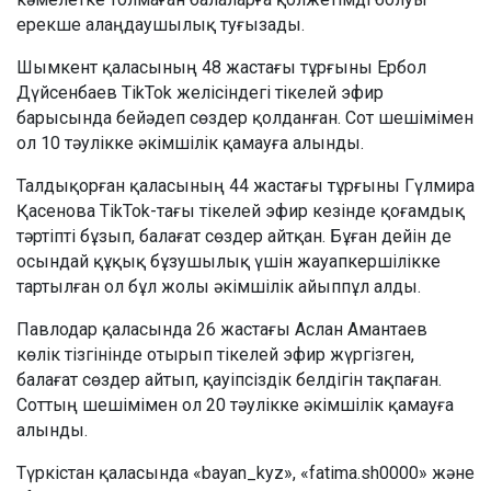
ерекше алаңдаушылық туғызады.
Шымкент қаласының 48 жастағы тұрғыны Ербол
Дүйсенбаев TikTok желісіндегі тікелей эфир
барысында бейәдеп сөздер қолданған. Сот шешімімен
ол 10 тәулікке әкімшілік қамауға алынды.
Талдықорған қаласының 44 жастағы тұрғыны Гүлмира
Қасенова TikTok-тағы тікелей эфир кезінде қоғамдық
тәртіпті бұзып, балағат сөздер айтқан. Бұған дейін де
осындай құқық бұзушылық үшін жауапкершілікке
тартылған ол бұл жолы әкімшілік айыппұл алды.
Павлодар қаласында 26 жастағы Аслан Амантаев
көлік тізгінінде отырып тікелей эфир жүргізген,
балағат сөздер айтып, қауіпсіздік белдігін тақпаған.
Соттың шешімімен ол 20 тәулікке әкімшілік қамауға
алынды.
Түркістан қаласында «bayan_kyz», «fatima.sh0000» және