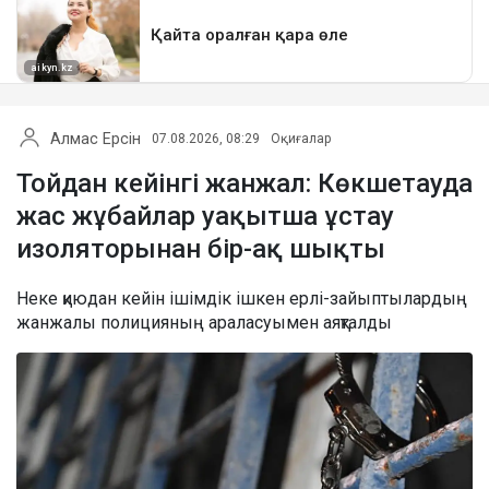
Алмас Ерсін
07.08.2026, 08:29
Оқиғалар
Тойдан кейінгі жанжал: Көкшетауда
жас жұбайлар уақытша ұстау
изоляторынан бір-ақ шықты
Неке қиюдан кейін ішімдік ішкен ерлі-зайыптылардың
жанжалы полицияның араласуымен аяқталды