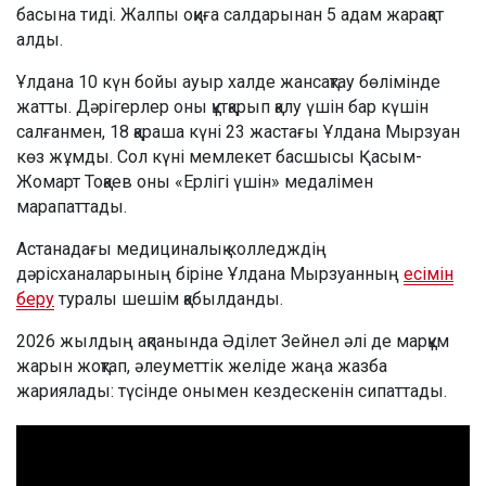
басына тиді. Жалпы оқиға салдарынан 5 адам жарақат
алды.
Ұлдана 10 күн бойы ауыр халде жансақтау бөлімінде
жатты. Дәрігерлер оны құтқарып қалу үшін бар күшін
салғанмен, 18 қараша күні 23 жастағы Ұлдана Мырзуан
көз жұмды. Сол күні мемлекет басшысы Қасым-
Жомарт Тоқаев оны «Ерлігі үшін» медалімен
марапаттады.
Астанадағы медициналық колледждің
дәрісханаларының біріне Ұлдана Мырзуанның
есімін
беру
туралы шешім қабылданды.
2026 жылдың ақпанында Әділет Зейнел әлі де марқұм
жарын жоқтап, әлеуметтік желіде жаңа жазба
жариялады: түсінде онымен кездескенін сипаттады.