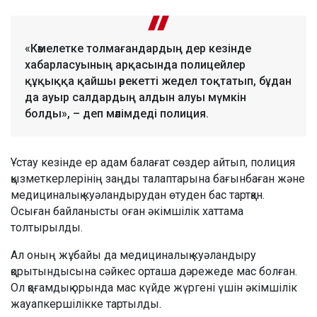
«Кәмелетке толмағандардың дер кезінде
хабарласуының арқасында полицейлер
құқыққа қайшы әрекетті жедел тоқтатып, бұдан
да ауыр салдардың алдын алуы мүмкін
болды», – деп мәлімдеді полиция.
Ұстау кезінде ер адам балағат сөздер айтып, полиция
қызметкерлерінің заңды талаптарына бағынбаған және
медициналық куәландырудан өтуден бас тартқан.
Осыған байланысты оған әкімшілік хаттама
толтырылды.
Ал оның жұбайы да медициналық куәландыру
қорытындысына сәйкес орташа дәрежеде мас болған.
Ол қоғамдық орында мас күйде жүргені үшін әкімшілік
жауапкершілікке тартылды.