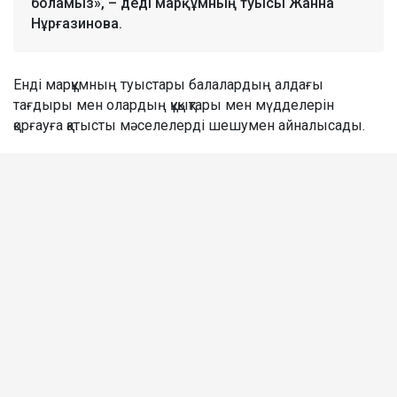
боламыз», – деді марқұмның туысы Жанна
Нұрғазинова.
Енді марқұмның туыстары балалардың алдағы
тағдыры мен олардың құқықтары мен мүдделерін
қорғауға қатысты мәселелерді шешумен айналысады.