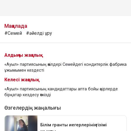
Мақалада
#Семей
#әйелді ұру
Алдыңғы жаңалық
«Ауыл» партиясының өкілдері Семейдегі кондитерлік фабрика
ұжымымен кездесті
Келесі жаңалық
«Ауыл» партиясының кандидаттары апта бойы өңірлерде
бірқатар кездесу өткізді