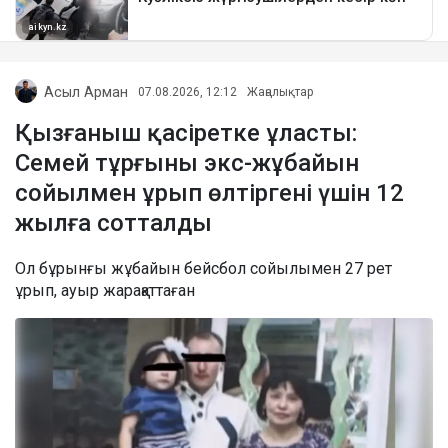
Асыл Арман
07.08.2026, 12:12
Жаңалықтар
Қызғаныш қасіретке ұласты:
Семей тұрғыны экс-жұбайын
сойылмен ұрып өлтіргені үшін 12
жылға сотталды
Ол бұрынғы жұбайын бейсбол сойылымен 27 рет
ұрып, ауыр жарақаттаған