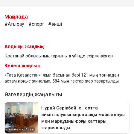
Мақалада
#Атырау
#спорт
#әнші
Алдыңғы жаңалық
Қостанай облысының тұрғыны өз үйінде есірткі өсірген
Келесі жаңалық
«Таза Қазақстан»: жыл басынан бері 121 мың тоннадан
астам қоқыс жиналып, 584 мың гектар жер тазартылды