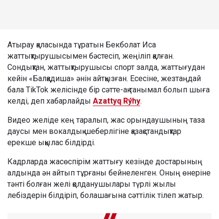
Атырау қаласында тұратын Бекболат Иса
жаттықтырушысымен бәстесіп, жеңіліп қалған.
Сондықтан, жаттықтырушысы спорт залда, жаттығудан
кейін «Балқадиша» әнін айтқызған. Есесіне, жезтаңдай
бала TikTok желісінде бір сәтте-ақ танымал болып шыға
келді, деп хабарлайды
Azattyq Rýhy
.
Видео желіде кең таралып, жас орындаушының таза
даусы мен вокалдық шеберлігіне қазақстандықтар
ерекше ықылас білдірді.
Кадрларда жасөспірім жаттығу кезінде достарының
алдында ән айтып тұрғаны бейнеленген. Оның өнеріне
тәнті болған желі қолданушылары түрлі жылы
лебіздерін білдіріп, болашағына сәттілік тілеп жатыр.