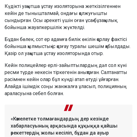
Күдікті уақытша ұстау изоляторына жеткізілгеннен
кейін де тынышталмай, ондағы қолжуғышты
сындырған. Осы әрекеті үшін оған ұсақ бұзақылық
бойынша жауапкершілік жүктелді.
Бұдан бөлек, сот ер адамға билік өкілін қорлау фактісі
бойынша қылмыстық іс қозғау туралы шешім қабылдады.
Қазір ол уақытша ұстау изоляторында отыр.
Кейін полицейлер ерлі-зайыптылардың дәл сол күні
ресми түрде некесін тіркегенін анықтаған. Салтанатты
рәсімнен кейін олар бұл күнді атап өтуді ұйғарған.
Алайда ішімдік соңы жанжалға ұласып, полицияның
араласуына себеп болған.
«Кәмелетке толмағандардың дер кезінде
хабарласуының арқасында құқыққа қайшы
әрекеттердің жолы кесіліп, бұдан да ауыр