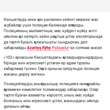
Көкшетауда неке қию рәсімінен кейінгі мереке жас
жұбайлар үшін полиция бөлімінде аяқталды.
Полицияның мәліметінше, мас күйдегі күйеу жігіт
әйеліне қол көтеріп, кейін уақытша ұстау изоляторында
да тәртіп бұзып, қолжуғышты сындырған, деп
хабарлайды
Azattyq Rýhy
Polisia.kz
-ке сілтеме жасап.
«102» арнасына Көкшетаудағы қоғамдық орындардың
бірінде өзін агрессивті ұстаған ер адам туралы
хабарлама түскен. Оқиға орнына патрульдік полиция
жасағы дереу жеткен.
Полицейлердің анықтауынша, полицияға немқұрайлы
қарамаған кәмелетке толмағандар хабарласқан. Олар
тәртіп бұзған азаматты көрсетіп, оның мас күйде
болғанын, өзін агрессивті ұстап, жанындағы әйелді
ұрғанын айтқан.