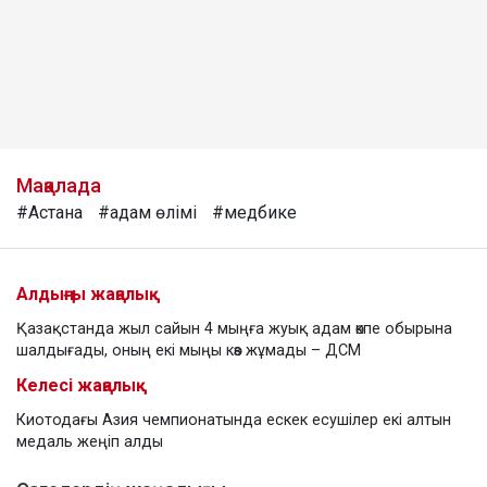
Мақалада
#Астана
#адам өлімі
#медбике
Алдыңғы жаңалық
Қазақстанда жыл сайын 4 мыңға жуық адам өкпе обырына
шалдығады, оның екі мыңы көз жұмады – ДСМ
Келесі жаңалық
Киотодағы Азия чемпионатында ескек есушілер екі алтын
медаль жеңіп алды