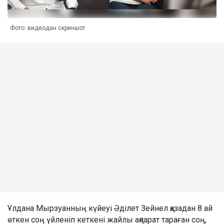
Фото: видеодан скриншот
Ұлдана Мырзуанның күйеуі Әділет Зейнел қазадан 8 ай
өткен соң үйленіп кеткені жайлы ақпарат тараған соң,