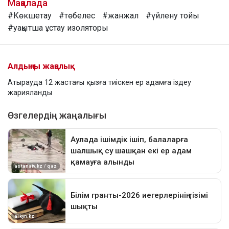
Мақалада
#Көкшетау
#төбелес
#жанжал
#үйлену тойы
#уақытша ұстау изоляторы
Алдыңғы жаңалық
Атырауда 12 жастағы қызға тиіскен ер адамға іздеу
жарияланды