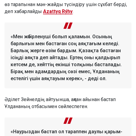
өз тарапынан мән-жайды түсіндіру үшін сұхбат берді,
деп хабарлайды
Azattyq Rýhy
.
«Мен жәбірленуші болып қаламын. Осының
барлығын мен бастаған соң аяқтағым келеді.
Барлық жерге өзім бардым. Қазақта бастаған
ісіңді аяқта деп айтады. Ертең оны қалдырып
кетсем де, хейттің екінші толқыны басталады.
Бірақ мен адамдардың сөзі емес, Ұлдананың
естелігі үшін аяқтауым керек», - деді ол.
Әділет Зейнелдің айтуынша, ақпан айынан бастап
Ұлдананың отбасымен сөйлеспеген.
«Наурыздан бастап ол тараппен даулы қарым-