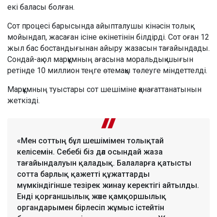
екі баласы болған.
Сот процесі барысында айыпталушы кінәсін толық
мойындап, жасаған ісіне өкінетінін білдірді. Сот оған 12
жыл бас бостандығынан айыру жазасын тағайындады.
Сондай-ақ ол марқұмның ағасына моральдық шығын
ретінде 10 миллион теңге өтемақы төлеуге міндеттелді.
Марқұмның туыстары сот шешіміне қанағаттанатынын
жеткізді.
«Мен соттың бұл шешімімен толықтай
келісемін. Себебі біз дәл осындай жаза
тағайындалуын қаладық. Балаларға қатысты
сотта барлық қажетті құжаттарды
мүмкіндігінше тезірек жинау керектігі айтылды.
Енді қорғаншылық және қамқоршылық
органдарымен бірлесіп жұмыс істейтін