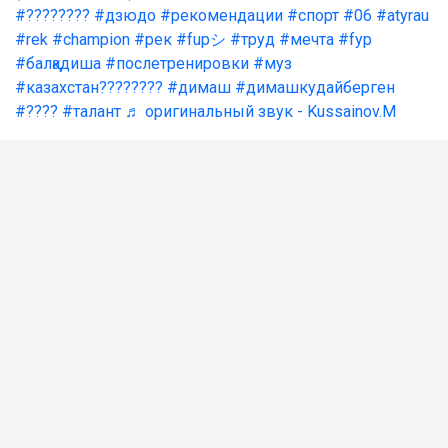
#????????
#дзюдо
#рекомендации
#спорт
#06
#atyrau
#rek
#champion
#рек
#fupシ
#труд
#мечта
#fyp
#балқадиша
#послетренировки
#муз
#казахстан????????
#димаш
#димашкудайберген
#????
#талант
♬ оригинальный звук - Kussainov.M