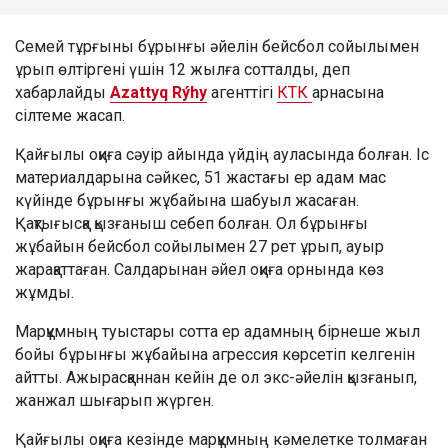
Семей тұрғыны бұрынғы әйелін бейсбол сойылымен
ұрып өлтіргені үшін 12 жылға сотталды, деп
хабарлайды
Azattyq Rýhy
агенттігі
КТК
арнасына
сілтеме жасап.
Қайғылы оқиға сәуір айында үйдің ауласында болған. Іс
материалдарына сәйкес, 51 жастағы ер адам мас
күйінде бұрынғы жұбайына шабуыл жасаған.
Қақтығысқа қызғаныш себеп болған. Ол бұрынғы
жұбайын бейсбол сойылымен 27 рет ұрып, ауыр
жарақаттаған. Салдарынан әйел оқиға орнында көз
жұмды.
Марқұмның туыстары сотта ер адамның бірнеше жыл
бойы бұрынғы жұбайына агрессия көрсетіп келгенін
айтты. Ажырасқаннан кейін де ол экс-әйелін қызғанып,
жанжал шығарып жүрген.
Қайғылы оқиға кезінде марқұмның кәмелетке толмаған