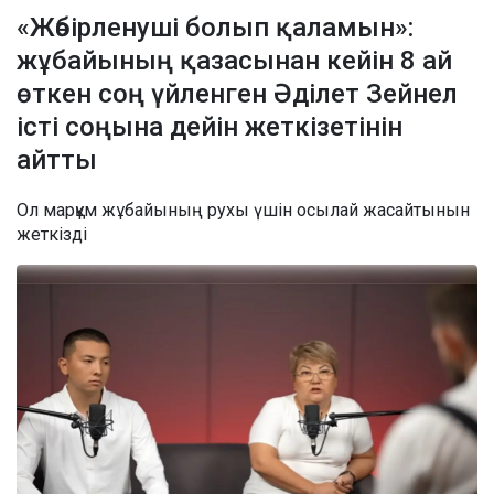
«Жәбірленуші болып қаламын»:
жұбайының қазасынан кейін 8 ай
өткен соң үйленген Әділет Зейнел
істі соңына дейін жеткізетінін
айтты
Ол марқұм жұбайының рухы үшін осылай жасайтынын
жеткізді