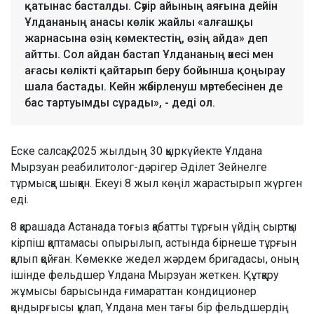
қатынас басталды. Сәуір айының аяғына дейін
Ұлдананың анасы көлік жайлы «алғашқы
жарнасына өзің көмектестің, өзің айда» деп
айтты. Сол айдан бастап Ұлдананың әкесі мен
ағасы көлікті қайтарып беру бойынша қоңырау
шала бастады. Кейн жәбірленуш мәртебесінен де
бас тартуымды сұрады», - деді ол.
Еске салсақ, 2025 жылдың 30 қыркүйекте Ұлдана
Мырзуан реабилитолог-дәрігер Әділет Зейнелге
тұрмысқа шыққан. Екеуі 8 жыл көңіл жарастырып жүрген
еді.
8 қарашада Астанада тоғыз қабатты тұрғын үйдің сыртқы
кірпіш қаптамасы опырылып, астында бірнеше тұрғын
қалып қойған. Көмекке жедел жәрдем бригадасы, оның
ішінде фельдшер Ұлдана Мырзуан жеткен. Құтқару
жұмысы барысында ғимараттан кондиционер
қондырғысы құлап, Ұлдана мен тағы бір фельдшердің