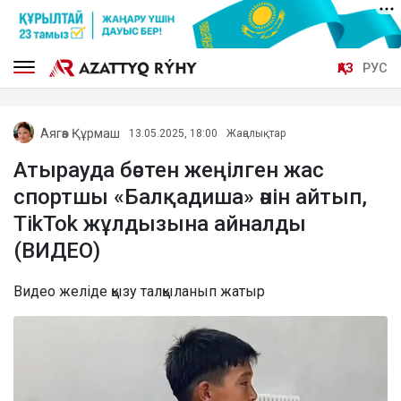
ҚАЗ
РУС
Аягөз Құрмаш
13.05.2025, 18:00
Жаңалықтар
Атырауда бәстен жеңілген жас
спортшы «Балқадиша» әнін айтып,
TikTok жұлдызына айналды
(ВИДЕО)
Видео желіде қызу талқыланып жатыр