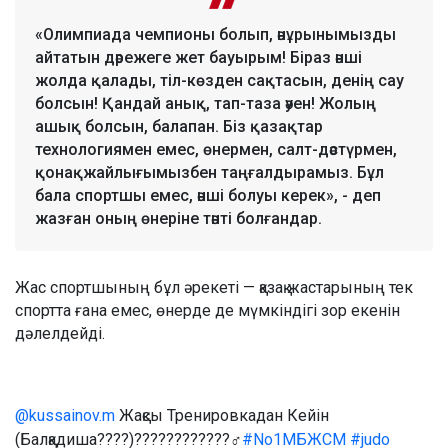
«Олимпиада чемпионы болып, әнұрынымызды
айтатын дәрежеге жет бауырым! Біраз әнші
жолда қалады, тіл-көзден сақтасын, денің сау
болсын! Қандай анық, тап-таза әуен! Жолың
ашық болсын, балапан. Біз қазақтар
технологиямен емес, өнермен, салт-дәстүрмен,
қонақжайлығымызбен таңғалдырамыз. Бұл
бала спортшы емес, әнші болуы керек», - деп
жазған оның өнеріне тәнті болғандар.
Жас спортшының бұл әрекеті — қазақ жастарының тек
спортта ғана емес, өнерде де мүмкіндігі зор екенін
дәлелдейді.
@kussainov.m
Жақсы Тренировкадан Кейін
(Балқадиша????)????????????‍♂️
#No1МБЖСМ
#judo