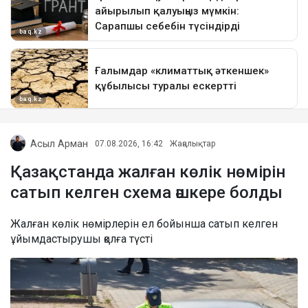
Асыл Арман
07.08.2026, 16:42
Жаңалықтар
Қазақстанда жалған көлік нөмірін
сатып келген схема әшкере болды
Жалған көлік нөмірлерін ел бойынша сатып келген
ұйымдастырушы қолға түсті