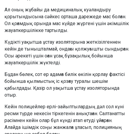
Ал оның жұбайы да медициналық куәландыру
қорытындысына сәйкес орташа дәрежеде мас болған.
Ол қоғамдық орында мас күйде жүргені үшін әкімшілік
жауапкершілікке тартылды.
Күдікті уақытша ұстау изоляторына жеткізілгеннен
кейін де тынышталмай, ондағы қолжуғышты сындырған.
Осы әрекеті үшін оған ұсақ бұзақылық бойынша
жауапкершілік жүктелді.
Бұдан бөлек, сот ер адамға билік өкілін қорлау фактісі
бойынша қылмыстық іс қозғау туралы шешім
қабылдады. Қазір ол уақытша ұстау изоляторында
отыр.
Кейін полицейлер ерлі-зайыптылардың дәл сол күні
ресми түрде некесін тіркегенін анықтаған. Салтанатты
рәсімнен кейін олар бұл күнді атап өтуді ұйғарған.
Алайда ішімдік соңы жанжалға ұласып, полицияның