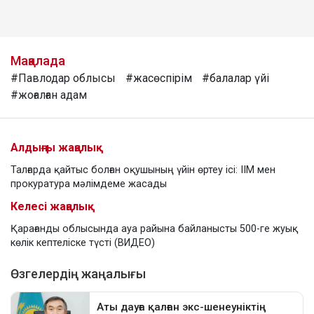
Мақалада
#Павлодар облысы
#жасөспірім
#балалар үйі
#жоғалған адам
Алдыңғы жаңалық
Талғарда қайтыс болған оқушының үйін өртеу ісі: ІІМ мен
прокуратура мәлімдеме жасады
Келесі жаңалық
Қарағанды облысында ауа райына байланысты 500-ге жуық
көлік кептеліске түсті (ВИДЕО)