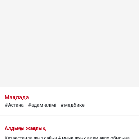
Мақалада
#Астана
#адам өлімі
#медбике
Алдыңғы жаңалық
Қазақстанда жыл сайын 4 мыңға жуық адам өкпе обырына