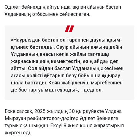
Әділет Зейнелдің айтуынша, ақпан айынан бастап
Ұлдананың отбасымен сөйлеспеген.
«Наурыздан бастап ол тараппен даулы қарым-
қатынас басталды. Сәуір айының аяғына дейін
Ұлдананың анасы көлік жайлы «алғашқы
жарнасына өзің көмектестің, өзің айда» деп
айтты. Сол айдан бастап Ұлдананың әкесі мен
ағасы көлікті қайтарып беру бойынша қоңырау
шала бастады. Кейн жәбірленуш мәртебесінен
де бас тартуымды сұрады», - деді ол.
Еске салсақ, 2025 жылдың 30 қыркүйекте Ұлдана
Мырзуан реабилитолог-дәрігер Әділет Зейнелге
тұрмысқа шыққан. Екеуі 8 жыл көңіл жарастырып
жүрген еді.