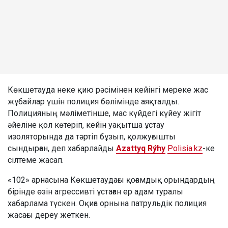
Көкшетауда неке қию рәсімінен кейінгі мереке жас
жұбайлар үшін полиция бөлімінде аяқталды.
Полицияның мәліметінше, мас күйдегі күйеу жігіт
әйеліне қол көтеріп, кейін уақытша ұстау
изоляторында да тәртіп бұзып, қолжуғышты
сындырған, деп хабарлайды
Azattyq Rýhy
Polisia.kz
-ке
сілтеме жасап.
«102» арнасына Көкшетаудағы қоғамдық орындардың
бірінде өзін агрессивті ұстаған ер адам туралы
хабарлама түскен. Оқиға орнына патрульдік полиция
жасағы дереу жеткен.