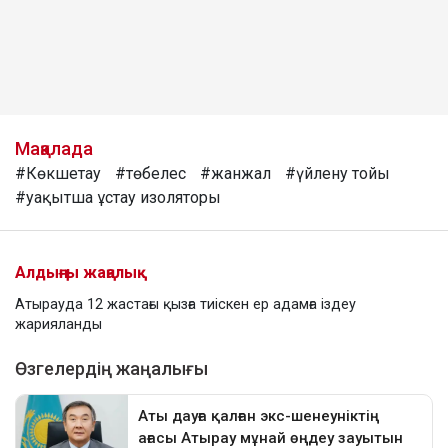
Мақалада
#Көкшетау
#төбелес
#жанжал
#үйлену тойы
#уақытша ұстау изоляторы
Алдыңғы жаңалық
Атырауда 12 жастағы қызға тиіскен ер адамға іздеу
жарияланды