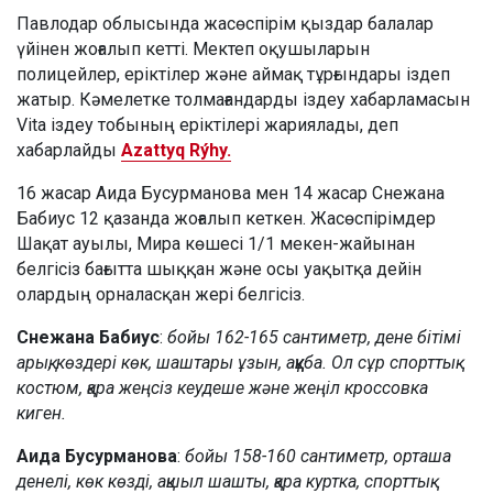
Павлодар облысында жасөспірім қыздар балалар
үйінен жоғалып кетті. Мектеп оқушыларын
полицейлер, еріктілер және аймақ тұрғындары іздеп
жатыр. Кәмелетке толмағандарды іздеу хабарламасын
Vita іздеу тобының еріктілері жариялады, деп
хабарлайды
Azattyq Rýhy.
16 жасар Аида Бусурманова мен 14 жасар Снежана
Бабиус 12 қазанда жоғалып кеткен. Жасөспірімдер
Шақат ауылы, Мира көшесі 1/1 мекен-жайынан
белгісіз бағытта шыққан және осы уақытқа дейін
олардың орналасқан жері белгісіз.
Снежана Бабиус
:
бойы 162-165 сантиметр, дене бітімі
арық, көздері көк, шаштары ұзын, аққұба. Ол сұр спорттық
костюм, қара жеңсіз кеудеше және жеңіл кроссовка
киген.
Аида Бусурманова
:
бойы 158-160 сантиметр, орташа
денелі, көк көзді, ақшыл шашты, қара куртка, спорттық