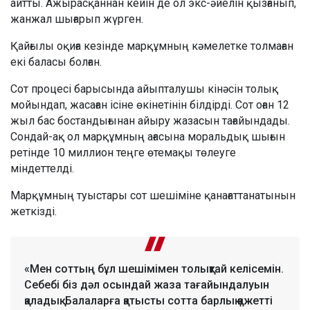
айтты. Ажырасқаннан кейін де ол экс-әйелін қызғанып,
жанжал шығарып жүрген.
Қайғылы оқиға кезінде марқұмның кәмелетке толмаған
екі баласы болған.
Сот процесі барысында айыпталушы кінәсін толық
мойындап, жасаған ісіне өкінетінін білдірді. Сот оған 12
жыл бас бостандығынан айыру жазасын тағайындады.
Сондай-ақ ол марқұмның ағасына моральдық шығын
ретінде 10 миллион теңге өтемақы төлеуге
міндеттелді.
Марқұмның туыстары сот шешіміне қанағаттанатынын
жеткізді.
«Мен соттың бұл шешімімен толықтай келісемін.
Себебі біз дәл осындай жаза тағайындалуын
қаладық. Балаларға қатысты сотта барлық қажетті