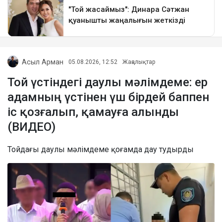
Асыл Арман
05.08.2026, 12:52
Жаңалықтар
Той үстіндегі даулы мәлімдеме: ер
адамның үстінен үш бірдей баппен
іс қозғалып, қамауға алынды
(ВИДЕО)
Тойдағы даулы мәлімдеме қоғамда дау тудырды