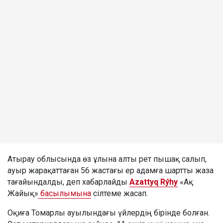
Атырау облысында өз ұлына алты рет пышақ салып,
ауыр жарақаттаған 56 жастағы ер адамға шартты жаза
тағайындалды, деп хабарлайды
Azattyq Rýhy
«Ақ
Жайық»
басылымына
сілтеме жасап.
Оқиға Томарлы ауылындағы үйлердің бірінде болған.