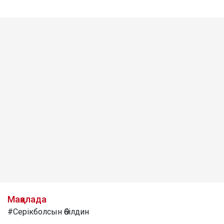
Мақалада
#Серікболсын Әбілдин