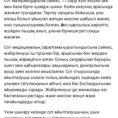
Сот материалдарына сәйкес, 11 сәуір күні кешке әке
мен бала бірге ішімдік ішкен. Кейін екеуінің арасында
жанжал туындаған. Тергеу нұсқасы бойынша, ұлы
алғаш болып ұйықтап жатқан әкесіне шабуыл жасап,
оны тұншықтырмақ болған. Әкесі қарсылық көрсетіп,
асүйден пышақ алып, ұлына бірнеше рет соққы
жасаған.
Сот-медициналық сараптама қорытындысына сәйкес,
жәбірленуші іш тұсынан бір, арқасынан бес жерден
пышақ жарақатын алған. Соның салдарынан бауыры,
ішегі мен қабырғалары зақымданып, денсаулығына
ауыр зиян келгені анықталған. Сот отырысында
айыпталушы кінәсін толық мойындап, оқиғадан кейін
ұлымен татуласқанын айтып, өзін бас бостандығынан
айырмауды сұрады. Жәбірленуші де жанжалды өзі
бастағанын растады және әкесіне жеңіл жаза
тағайындауды өтінді.
Үкім шығару кезінде сот айыпталушының шын