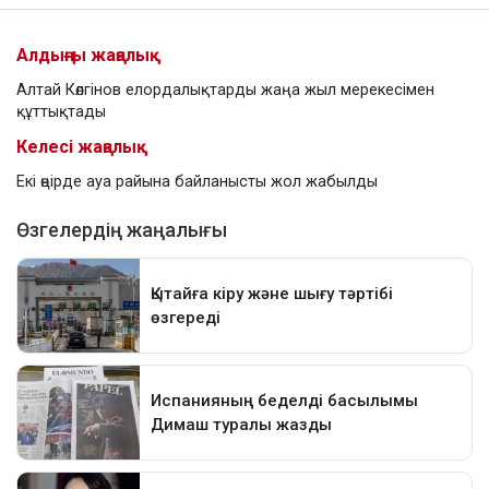
Алдыңғы жаңалық
Алтай Көлгінов елордалықтарды жаңа жыл мерекесімен
құттықтады
Келесі жаңалық
Екі өңірде ауа райына байланысты жол жабылды