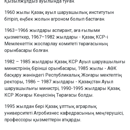
Қызылжұлдыз ауылында туған.
1960 жылы Қазақ ауыл шаруашылық институтын
бітіріп, еңбек жолын агроном болып бастаған.
1963–1966 жылдары аспирант, аға ғылыми
қызметкер, 1967–1982 жылдары - Қазақ КСР-і
Мемлекеттік жоспарлау комитеті төрағасының
орынбасары болған.
1982 – 1985 жылдары Қазақ КСР Ауыл шаруашылығы
министрінің бірінші орынбасары, 1985 жылы - АӨК
басқару жөніндегі Республикалық Жоғары мектептің
ректоры, 1986 – 1987 жылдары - Қазақстан Ауыл
шаруашылығы министрі, 1990-1995 жылдары Қазақ
КСР Жоғары Кеңесінің Төрағасы болды.
1995 жылдан бері Қазақ ұлттық аграрлық
университеті Агробизнес кафедрасының меңгерушісі,
профессоры қызметтерін атқарды.