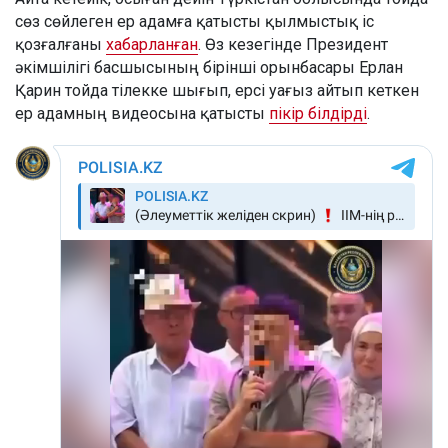
сөз сөйлеген ер адамға қатысты қылмыстық іс
қозғалғаны
хабарланған
. Өз кезегінде Президент
әкімшілігі басшысының бірінші орынбасары Ерлан
Қарин тойда тілекке шығып, ерсі уағыз айтып кеткен
ер адамның видеосына қатысты
пікір білдірді
.