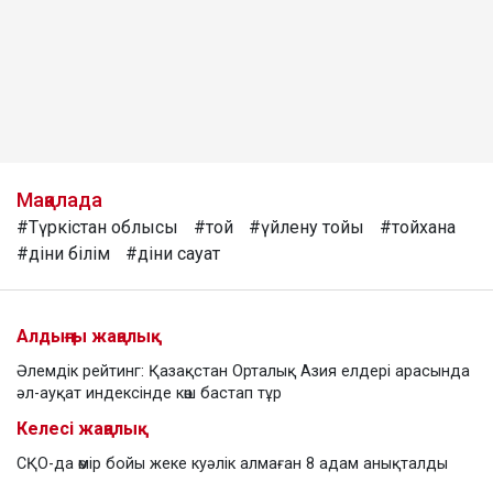
Мақалада
#Түркістан облысы
#той
#үйлену тойы
#тойхана
#діни білім
#діни сауат
Алдыңғы жаңалық
Әлемдік рейтинг: Қазақстан Орталық Азия елдері арасында
әл-ауқат индексінде көш бастап тұр
Келесі жаңалық
СҚО-да өмір бойы жеке куәлік алмаған 8 адам анықталды