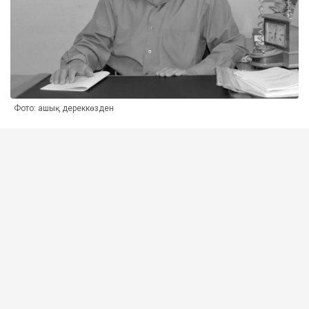
Фото: ашық дереккөзден