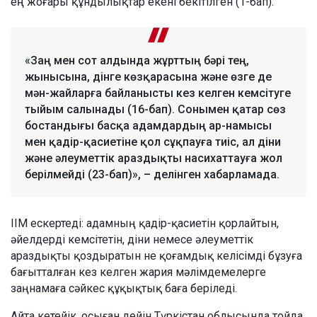
ең жоғары құндылықтар екені бекітілген (1-бап).
«Заң мен сот алдында жұрттың бәрі тең,
жынысына, дінге көзқарасына және өзге де
мән-жайларға байланысты кез келген кемсітуге
тыйым салынады (16-бап). Сонымен қатар сөз
бостандығы басқа адамдардың ар-намысы
мен қадір-қасиетіне қол сұқпауға тиіс, ал діни
және әлеуметтік араздықты насихаттауға жол
берілмейді (23-бап)», – делінген хабарламада.
ІІМ ескертеді: адамның қадір-қасиетін қорлайтын,
әйелдерді кемсітетін, діни немесе әлеуметтік
араздықты қоздыратын не қоғамдық келісімді бұзуға
бағытталған кез келген жария мәлімдемелерге
заңнамаға сәйкес құқықтық баға беріледі.
Айта кетейік, осыған дейін Түркістан облысында тойда