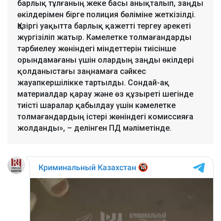
барлық тұлғаның жеке басы анықталып, заңды
өкілдерімен бірге полиция бөліміне жеткізілді.
Қазіргі уақытта барлық қажетті тергеу әрекеті
жүргізіліп жатыр. Кәмелетке толмағандарды
тәрбиелеу жөніндегі міндеттерін тиісінше
орындамағаны үшін олардың заңды өкілдері
қолданыстағы заңнамаға сәйкес
жауапкершілікке тартылды. Сондай-ақ
материалдар қарау және өз құзыреті шегінде
тиісті шаралар қабылдау үшін кәмелетке
толмағандардың істері жөніндегі комиссияға
жолданды», – делінген ПД мәліметінде.