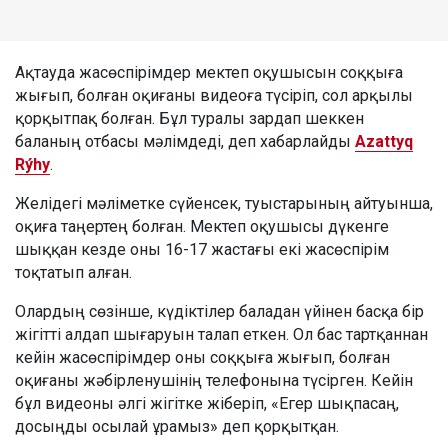
Ақтауда жасөспірімдер мектеп оқушысын соққыға
жығып, болған оқиғаны видеоға түсіріп, сол арқылы
қорқытпақ болған. Бұл туралы зардап шеккен
баланың отбасы мәлімдеді, деп хабарлайды
Azattyq
Rýhy
.
Желідегі мәліметке сүйенсек, туыстарының айтуынша,
оқиға таңертең болған. Мектеп оқушысы дүкенге
шыққан кезде оны 16-17 жастағы екі жасөспірім
тоқтатып алған.
Олардың сөзінше, күдіктілер баладан үйінен басқа бір
жігітті алдап шығаруын талап еткен. Ол бас тартқаннан
кейін жасөспірімдер оны соққыға жығып, болған
оқиғаны жәбірленушінің телефонына түсірген. Кейін
бұл видеоны әлгі жігітке жіберіп, «Егер шықпасаң,
досыңды осылай ұрамыз» деп қорқытқан.