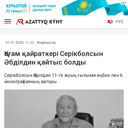
ҚАЗ
РУС
01.01.2020, 11:22
Жаңалықтар
Қоғам қайраткері Серікболсын
Әбділдин қайтыс болды
Серікболсын Әбділдин 11-ге жуық ғылыми еңбек пен 6
монографияның авторы