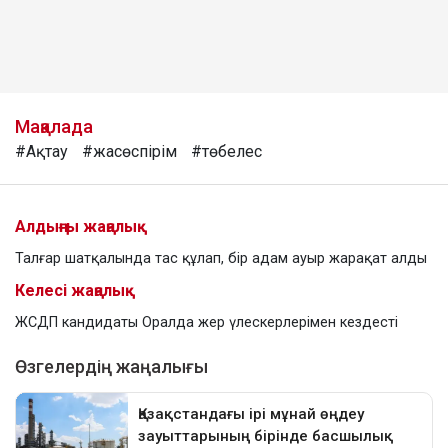
Мақалада
#Ақтау
#жасөспірім
#төбелес
Алдыңғы жаңалық
Талғар шатқалында тас құлап, бір адам ауыр жарақат алды
Келесі жаңалық
ЖСДП кандидаты Оралда жер үлескерлерімен кездесті