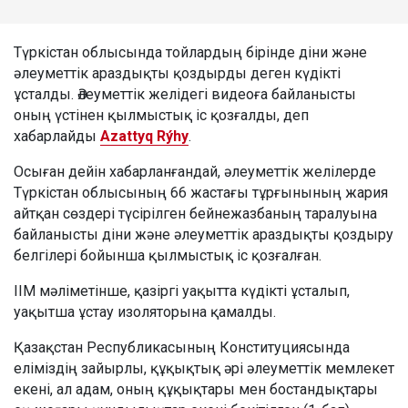
Түркістан облысында тойлардың бірінде діни және
әлеуметтік араздықты қоздырды деген күдікті
ұсталды. Әлеуметтік желідегі видеоға байланысты
оның үстінен қылмыстық іс қозғалды, деп
хабарлайды
Azattyq Rýhy
.
Осыған дейін хабарланғандай, әлеуметтік желілерде
Түркістан облысының 66 жастағы тұрғынының жария
айтқан сөздері түсірілген бейнежазбаның таралуына
байланысты діни және әлеуметтік араздықты қоздыру
белгілері бойынша қылмыстық іс қозғалған.
ІІМ мәліметінше, қазіргі уақытта күдікті ұсталып,
уақытша ұстау изоляторына қамалды.
Қазақстан Республикасының Конституциясында
еліміздің зайырлы, құқықтық әрі әлеуметтік мемлекет
екені, ал адам, оның құқықтары мен бостандықтары