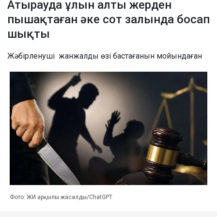
Атырауда ұлын алты жерден
пышақтаған әке сот залында босап
шықты
Жәбірленуші жанжалды өзі бастағанын мойындаған
Фото: ЖИ арқылы жасалды/ChatGPT