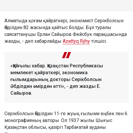
Алматыда қоғам қайраткері, экономист Серікболсын
Әбділдин 82 жасында қайтыс болды. Бұл туралы
саясаттанушы Ерлан Сайыров Фейсбук парақшасында
жазды, - деп хабарлайды
Azattyq Rýhy
тілшісі.
«Қайғылы хабар. Қазақстан Республикасы
мемлекет қайраткері, экономика
ғылымдарының докторы Серікболсын
Әбділдин өмірден өтті», - деп жазды Е.
Сайыров.
Серікболсын Әбділдин 11-ге жуық ғылыми еңбек пен 6
монографияның авторы. Ол 1937 жылы Шығыс
Қазақстан облысы, қазіргі Тарбағатай ауданы