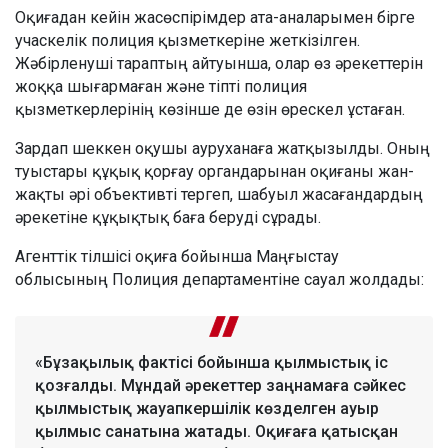
Оқиғадан кейін жасөспірімдер ата-аналарымен бірге
учаскелік полиция қызметкеріне жеткізілген.
Жәбірленуші тараптың айтуынша, олар өз әрекеттерін
жоққа шығармаған және тіпті полиция
қызметкерлерінің көзінше де өзін өрескел ұстаған.
Зардап шеккен оқушы ауруханаға жатқызылды. Оның
туыстары құқық қорғау органдарынан оқиғаны жан-
жақты әрі объективті тергеп, шабуыл жасағандардың
әрекетіне құқықтық баға беруді сұрады.
Агенттік тілшісі оқиға бойынша Маңғыстау
облысының Полиция департаментіне сауал жолдады:
«Бұзақылық фактісі бойынша қылмыстық іс
қозғалды. Мұндай әрекеттер заңнамаға сәйкес
қылмыстық жауапкершілік көзделген ауыр
қылмыс санатына жатады. Оқиғаға қатысқан