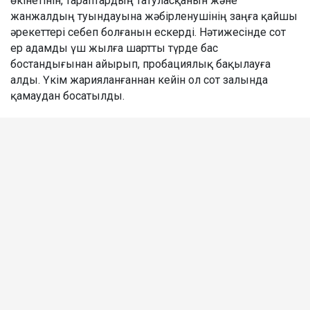
өкінетінін, тараптардың татуласқанын және
жанжалдың туындауына жәбірленушінің заңға қайшы
әрекеттері себеп болғанын ескерді. Нәтижесінде сот
ер адамды үш жылға шартты түрде бас
бостандығынан айырып, пробациялық бақылауға
алды. Үкім жарияланғаннан кейін ол сот залында
қамаудан босатылды.