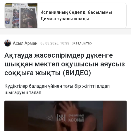
Асыл Арман
05.08.2026, 10:33
Жаңалықтар
Ақтауда жасөспірімдер дүкенге
шыққан мектеп оқушысын аяусыз
соққыға жықты (ВИДЕО)
Күдіктілер баладан үйінен тағы бір жігітті алдап
шығаруын талап