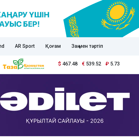
nd
AR Sport
Қоғам
Заң мен тәртіп
$
467.48
€
539.52
₽
5.73