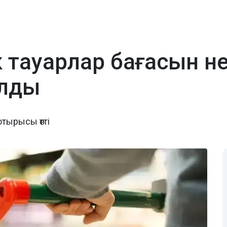
к тауарлар бағасын не
алды
отырысы өтті