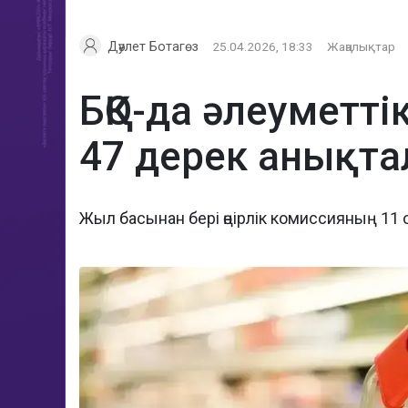
Дәулет Ботагөз
25.04.2026, 18:33
Жаңалықтар
БҚО-да әлеуметті
47 дерек анықт
Жыл басынан бері өңірлік комиссияның 11 