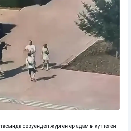
ртасында серуендеп жүрген ер адам өзі күтпеген