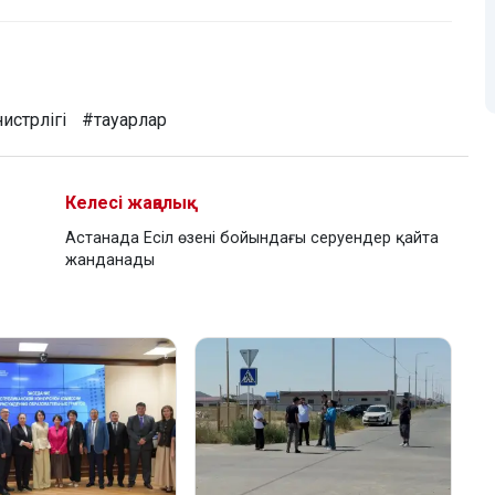
истрлігі
#тауарлар
Келесі жаңалық
Астанада Есіл өзені бойындағы серуендер қайта
жанданады