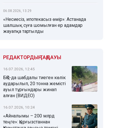
06.08.2026, 13:29
«Несиесіз, ипотекасыз өмір»: Астанада
шалшық суға шомылған ер адамдар
жауапқа тартылды
РЕДАКТОРДЫҢ ТАҢДАУЫ
16.07.2026, 12:45
БҚО-да шабдалы тиеген көлік
аударылып, 20 тонна жемісті
ауыл тұрғындары жинап
алған (ВИДЕО)
16.07.2026, 10:24
«Айналымы – 200 млрд
теңге»: Қырғызстаннан
Қазақстанға заңсыз темекі