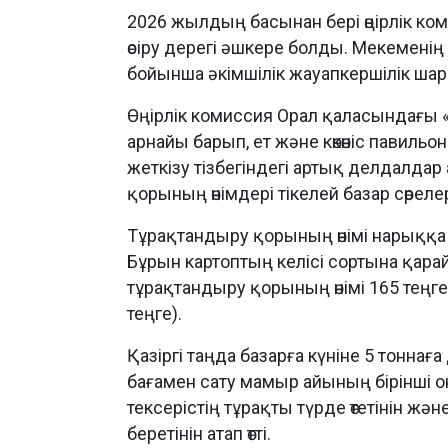
2026 жылдың басынан бері өңірлік ком
өсіру дерегі әшкере болды. Мекемен
бойынша әкімшілік жауапкершілік ша
Өңірлік комиссия Орал қаласындағы «
арнайы барып, ет және көкөніс павиль
жеткізу тізбегіндегі артық делдалда
қорының өнімдері тікелей базар сөреле
Тұрақтандыру қорының өнімі нарыққа 
Бұрын картоптың келісі сортына қарай
тұрақтандыру қорының өнімі 165 теңг
теңге).
Қазіргі таңда базарға күніне 5 тоннаға 
бағамен сату мамыр айының бірінші о
тексерістің тұрақты түрде өтетінін жә
беретінін атап өтті.