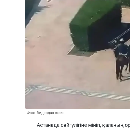
Фото: Видеодан скрин
Астанада сәйгүлігіне мініп, қаланың о