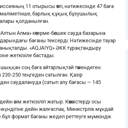
иссияның 11 отырысы өтіп, нәтижесінде 47 баға
ің мәліметінше, барлық құқық бұзушылық
ралары қолданылған.
Алтын Алма» көтерме-бөлшек сауда базарына
ондарындағы бағаны тексерді. Нәтижесінде тауар
р анықталды. «AQJAIYQ» ӘКК тұрақтандыру
ріне жеткізіле бастады.
шыққан соң баға айтарлықтай төмендеген.
 230-250 теңгеден сатылған. Қазір
еден саудалануда (сатып алу бағасы — 145
дейін өнім жеткізіліп жатыр. Көкөністерді осы
нкүндігіне дейін жалғаспақ. Министрлік мұндай
не бұл формат бағаны жедел реттеуге мүмкіндік