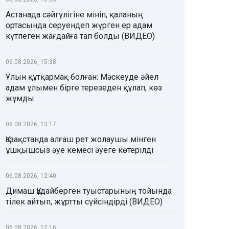
Астанада сәйгүлігіне мініп, қаланың
ортасында серуендеп жүрген ер адам
күтпеген жағдайға тап болды (ВИДЕО)
06.08.2026, 15:38
Ұлын құтқармақ болған: Мәскеуде әйел
адам ұлымен бірге терезеден құлап, көз
жұмды
06.08.2026, 13:17
Қазақстанда алғаш рет жолаушы мінген
ұшқышсыз әуе кемесі әуеге көтерілді
06.08.2026, 12:40
Димаш Құдайберген туыстарының тойында
тілек айтып, жұртты сүйсіндірді (ВИДЕО)
06.08.2026, 12:16