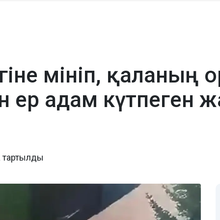
гіне мініп, қаланың 
н ер адам күтпеген ж
а тартылды