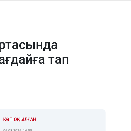
ортасында
ағдайға тап
КӨП ОҚЫЛҒАН
06.08.2026, 16:55