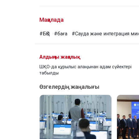
Мақалада
#БҚО
#баға
#Сауда және интеграция мин
Алдыңғы жаңалық
ШҚО-да құрылыс алаңынан адам сүйектері
табылды