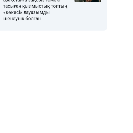
тасыған қылмыстық топтың
«көкесі» лауазымды
шенеунік болған