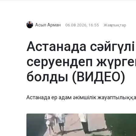
Асыл Арман
06.08.2026, 16:55
Жаңалықтар
Астанада сәйгүлі
серуендеп жүрге
болды (ВИДЕО)
Астанада ер адам әкімшілік жауаптылыққ