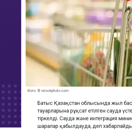
Фото: © istockphoto.com
Батыс Қазақстан облысында жыл басы
тауарларына рұқсат етілген сауда ү
тіркелді. Сауда және интеграция мин
шаралар қабылдауда, деп хабарлайд