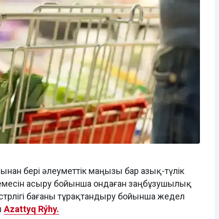
нан бері әлеуметтік маңызы бар азық-түлік
стемесін асыру бойынша ондаған заңбұзушылық
истрлігі бағаны тұрақтандыру бойынша жедел
ы
Azattyq Rýhy.