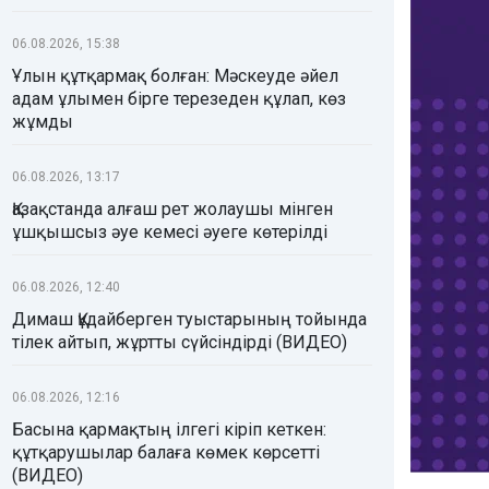
06.08.2026, 15:38
Ұлын құтқармақ болған: Мәскеуде әйел
адам ұлымен бірге терезеден құлап, көз
жұмды
06.08.2026, 13:17
Қазақстанда алғаш рет жолаушы мінген
ұшқышсыз әуе кемесі әуеге көтерілді
06.08.2026, 12:40
Димаш Құдайберген туыстарының тойында
тілек айтып, жұртты сүйсіндірді (ВИДЕО)
06.08.2026, 12:16
Басына қармақтың ілгегі кіріп кеткен:
құтқарушылар балаға көмек көрсетті
(ВИДЕО)