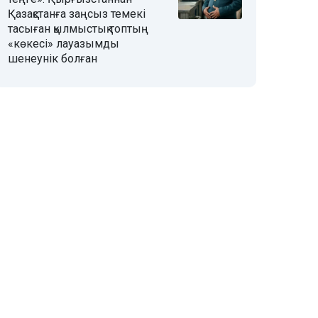
Қазақстанға заңсыз темекі
тасыған қылмыстық топтың
«көкесі» лауазымды
шенеунік болған