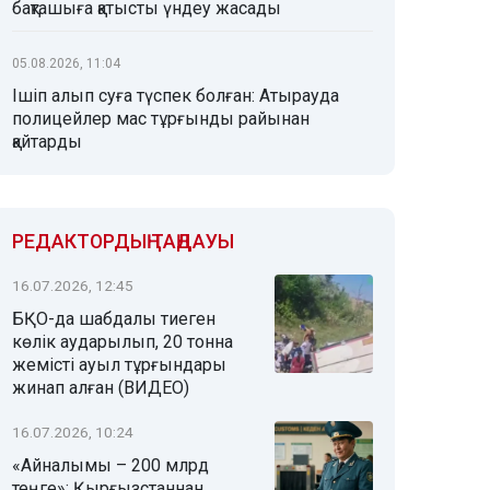
бақташыға қатысты үндеу жасады
05.08.2026, 11:04
Ішіп алып суға түспек болған: Атырауда
полицейлер мас тұрғынды райынан
қайтарды
РЕДАКТОРДЫҢ ТАҢДАУЫ
16.07.2026, 12:45
БҚО-да шабдалы тиеген
көлік аударылып, 20 тонна
жемісті ауыл тұрғындары
жинап алған (ВИДЕО)
16.07.2026, 10:24
«Айналымы – 200 млрд
теңге»: Қырғызстаннан