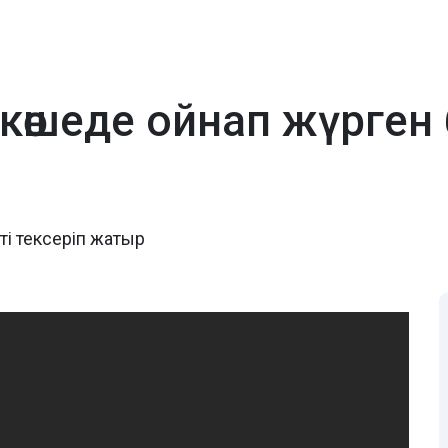
көшеде ойнап жүрген 
ті тексеріп жатыр