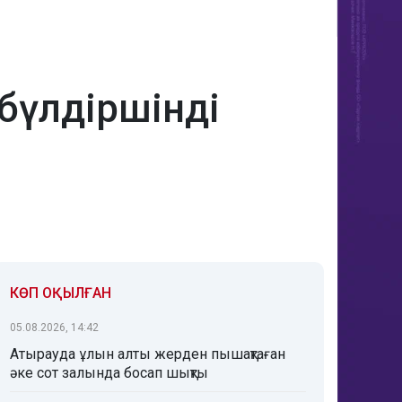
бүлдіршінді
КӨП ОҚЫЛҒАН
05.08.2026, 14:42
Атырауда ұлын алты жерден пышақтаған
әке сот залында босап шықты