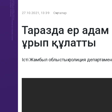
27.10.2021, 13:39
Оқиғалар
Таразда ер адам 
ұрып құлатты
Істі Жамбыл облыстық полиция департамен