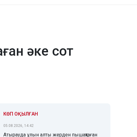
ған әке сот
КӨП ОҚЫЛҒАН
05.08.2026, 14:42
Атырауда ұлын алты жерден пышақтаған