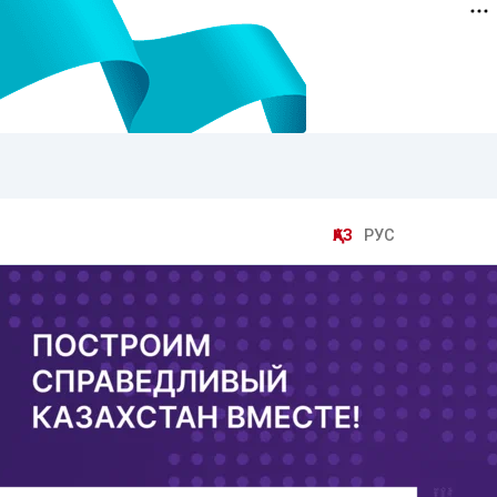
ҚАЗ
РУС