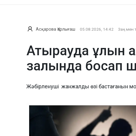
Асқарова Қарлығаш
05.08.2026, 14:42
Заң мен 
Атырауда ұлын а
залында босап 
Жәбірленуші жанжалды өзі бастағанын м