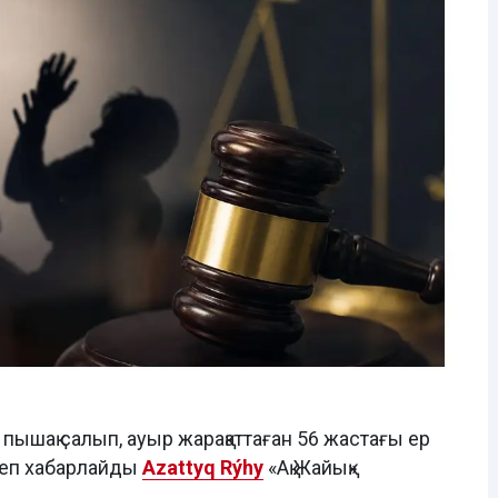
пышақ салып, ауыр жарақаттаған 56 жастағы ер
деп хабарлайды
Azattyq Rýhy
«Ақ Жайық»