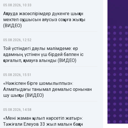
05.08.2026, 10:33
Ақтауда жасөспірімдер дүкенге шыққан
мектеп оқушысын аяусыз соққыға жықты
(ВИДЕО)
05.08.2026, 12:52
Той үстіндегі даулы мәлімдеме: ер
адамның үстінен үш бірдей баппен іс
қозғалып, қамауға алынды (ВИДЕО)
05.08.2026, 15:51
«Нәжіспен бірге шомылыппыз»:
Алматыдағы танымал демалыс орнынан
шу шықты (ВИДЕО)
05.08.2026, 14:58
«Мені жаман қылып көрсетіп жатыр»:
Тәжіғали Елеуов 33 жыл малын баққан