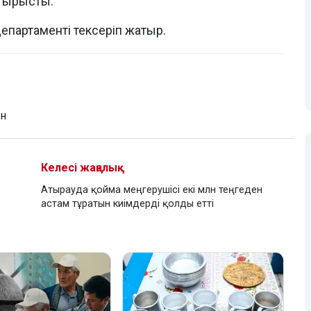
 тырысты.
партаменті тексеріп жатыр.
ін
Келесі жаңалық
Атырауда қойма меңгерушісі екі млн теңгеден
астам тұратын киімдерді қолды етті