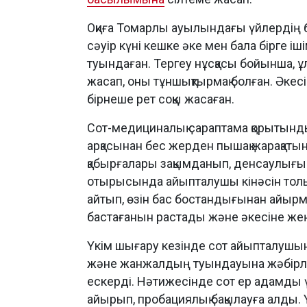
Оқиға Томарлы ауылындағы үйлердің б
сәуір күні кешке әке мен бала бірге і
туындаған. Тергеу нұсқасы бойынша, ұ
жасап, оны тұншықтырмақ болған. Әкесі
бірнеше рет соққы жасаған.
Сот-медициналық сараптама қорытынды
арқасынан бес жерден пышақ жарақаты
қабырғалары зақымданып, денсаулығына
отырысында айыпталушы кінәсін толық
айтып, өзін бас бостандығынан айыр
бастағанын растады және әкесіне жең
Үкім шығару кезінде сот айыпталушын
және жанжалдың туындауына жәбірлен
ескерді. Нәтижесінде сот ер адамды
айырып, пробациялық бақылауға алды. 