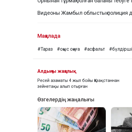
Орнынан тұрмақ болған баланы тебуге
Видеоны Жамбыл облыстық полиция де
Мақалада
#Тараз
#оқыс оқиға
#асфальт
#бүлдірш
Алдыңғы жаңалық
Ресей азаматы 4 жыл бойы Қазақстаннан
зейнетақы алып отырған