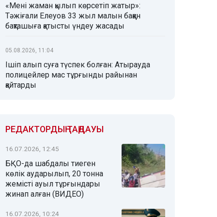
«Мені жаман қылып көрсетіп жатыр»:
Тәжіғали Елеуов 33 жыл малын баққан
бақташыға қатысты үндеу жасады
05.08.2026, 11:04
Ішіп алып суға түспек болған: Атырауда
полицейлер мас тұрғынды райынан
қайтарды
РЕДАКТОРДЫҢ ТАҢДАУЫ
16.07.2026, 12:45
БҚО-да шабдалы тиеген
көлік аударылып, 20 тонна
жемісті ауыл тұрғындары
жинап алған (ВИДЕО)
16.07.2026, 10:24