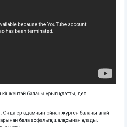
 кішкентай баланы ұрып құлатты, деп
ды. Онда ер адамның ойнап жүрген баланы қалай
арынан бала асфальтқа шалқасынан құлады.