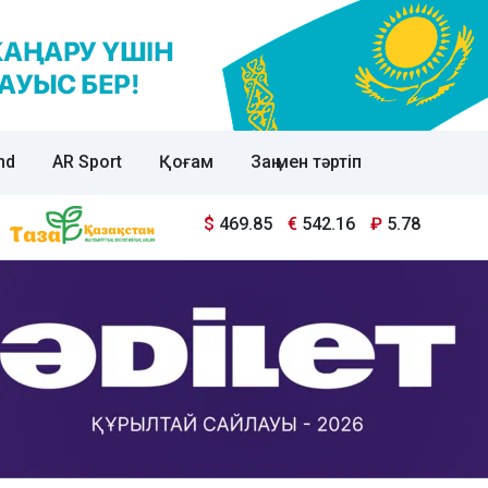
nd
AR Sport
Қоғам
Заң мен тәртіп
$
469.85
€
542.16
₽
5.78