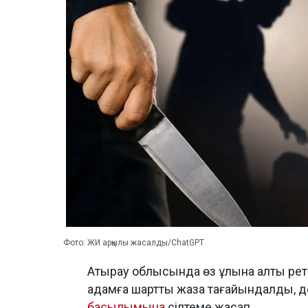
Фото: ЖИ арқылы жасалды/ChatGPT
Атырау облысында өз ұлына алты рет 
адамға шартты жаза тағайындалды, 
басылымына
сілтеме жасап.