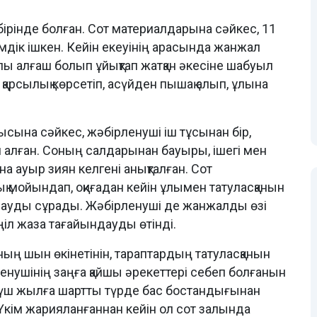
ірінде болған. Сот материалдарына сәйкес, 11
шімдік ішкен. Кейін екеуінің арасында жанжал
лы алғаш болып ұйықтап жатқан әкесіне шабуыл
 қарсылық көрсетіп, асүйден пышақ алып, ұлына
сына сәйкес, жәбірленуші іш тұсынан бір,
н алған. Соның салдарынан бауыры, ішегі мен
 ауыр зиян келгені анықталған. Сот
 мойындап, оқиғадан кейін ұлымен татуласқанын
мауды сұрады. Жәбірленуші де жанжалды өзі
іл жаза тағайындауды өтінді.
ың шын өкінетінін, тараптардың татуласқанын
ушінің заңға қайшы әрекеттері себеп болғанын
 үш жылға шартты түрде бас бостандығынан
Үкім жарияланғаннан кейін ол сот залында