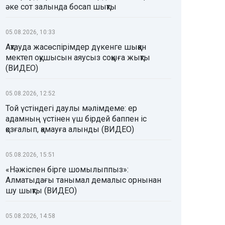
әке сот залында босап шықты
05.08.2026, 10:33
Ақтауда жасөспірімдер дүкенге шыққан
мектеп оқушысын аяусыз соққыға жықты
(ВИДЕО)
05.08.2026, 12:52
Той үстіндегі даулы мәлімдеме: ер
адамның үстінен үш бірдей баппен іс
қозғалып, қамауға алынды (ВИДЕО)
05.08.2026, 15:51
«Нәжіспен бірге шомылыппыз»:
Алматыдағы танымал демалыс орнынан
шу шықты (ВИДЕО)
05.08.2026, 14:58