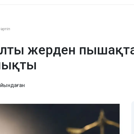
тәртіп
лты жерден пышақта
шықты
ойындаған