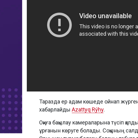
Таразда ер адам көшеде ойнап жүрген
хабарлайды
Azattyq Rýhy
.
Оқиға бақылау камераларына түсіп қал
ұрғанын көруге болады. Соққының салд