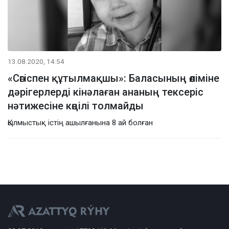
13.08.2020, 14:54
«Сөгіспен құтылмақшы»: Баласының өліміне
дәрігерлерді кінәлаған ананың тексеріс
нәтижесіне көңілі толмайды
Қылмыстық істің ашылғанына 8 ай болған