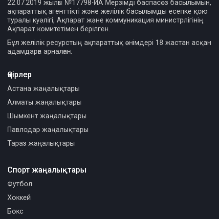
22.07.2019 жылғы №17798-ИА Мерзімді баспасөз басылымын,
ақпараттық агенттікті және желілік басылымды есепке қою
туралы куәлігі, Ақпарат және коммуникация министрлігінің
Ақпарат комитетімен берілген.
Бұл желілік ресурстың ақпараттық өнімдері 18 жастан асқан
адамдарға арналған.
Өңірлер
Астана жаңалықтары
Алматы жаңалықтары
Шымкент жаңалықтары
Павлодар жаңалықтары
Тараз жаңалықтары
Спорт жаңалықтары
Футбол
Хоккей
Бокс