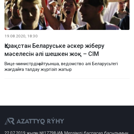
19.08.2020, 18:30
Қазақстан Беларуське әскер жіберу
мәселесін әлі шешкен жоқ – СІМ
Вице-министрдің айтуынша, ведомство әлі Беларусьтегі
жағдайға талдау жүргізіп жатыр
22.07.2019 жылғы №17798-ИА Мерзімді баспасөз басылымын,