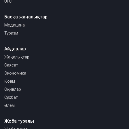
UFC
Басқа жаңалықтар
Медицина
Туризм
Айдарлар
Жаңалықтар
Саясат
Экономика
Қоғам
Оқиғалар
Сұхбат
Әлем
Жоба туралы