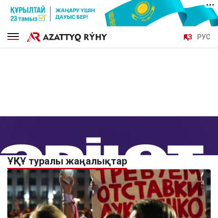
ҚАЗ
РУС
ҰҚКҰ туралы жаңалықтар