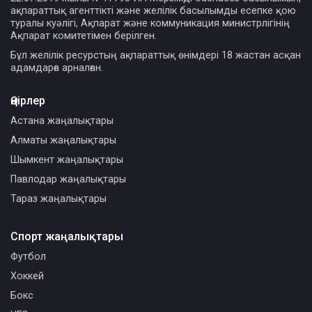
ақпараттық агенттікті және желілік басылымды есепке қою
туралы куәлігі, Ақпарат және коммуникация министрлігінің
Ақпарат комитетімен берілген.
Бұл желілік ресурстың ақпараттық өнімдері 18 жастан асқан
адамдарға арналған.
Өңірлер
Астана жаңалықтары
Алматы жаңалықтары
Шымкент жаңалықтары
Павлодар жаңалықтары
Тараз жаңалықтары
Спорт жаңалықтары
Футбол
Хоккей
Бокс