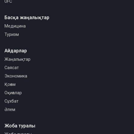
UFC
Басқа жаңалықтар
Медицина
Туризм
Айдарлар
Жаңалықтар
Саясат
Экономика
Қоғам
Оқиғалар
Сұхбат
Әлем
Жоба туралы