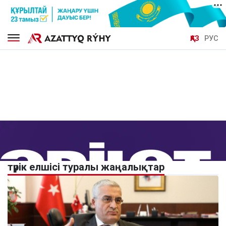
ҚАЗ
РУС
түрік елшісі туралы жаңалықтар