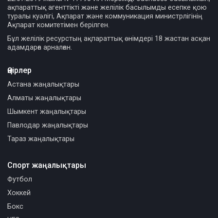
ақпараттық агенттікті және желілік басылымды есепке қою
туралы куәлігі, Ақпарат және коммуникация министрлігінің
Ақпарат комитетімен берілген.
Бұл желілік ресурстың ақпараттық өнімдері 18 жастан асқан
адамдарға арналған.
Өңірлер
Астана жаңалықтары
Алматы жаңалықтары
Шымкент жаңалықтары
Павлодар жаңалықтары
Тараз жаңалықтары
Спорт жаңалықтары
Футбол
Хоккей
Бокс