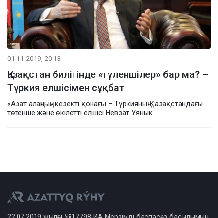
01.11.2019, 20:13
Қазақстан билігінде «гүленшілер» бар ма? –
Түркия елшісімен сұқбат
«Азат алаңның» кезекті қонағы – Түркияның Қазақстандағы
төтенше және өкілетті елшісі Невзат Уянык
22.07.2019 жылғы №17798-ИА Мерзімді баспасөз басылымын,