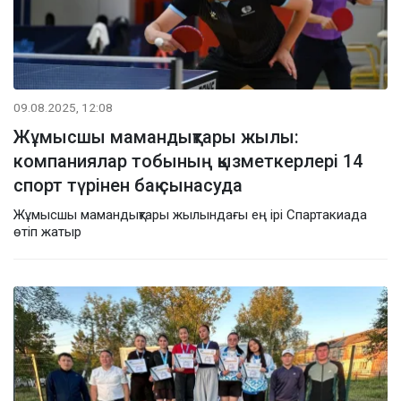
09.08.2025, 12:08
Жұмысшы мамандықтары жылы:
компаниялар тобының қызметкерлері 14
спорт түрінен бақ сынасуда
Жұмысшы мамандықтары жылындағы ең ірі Спартакиада
өтіп жатыр