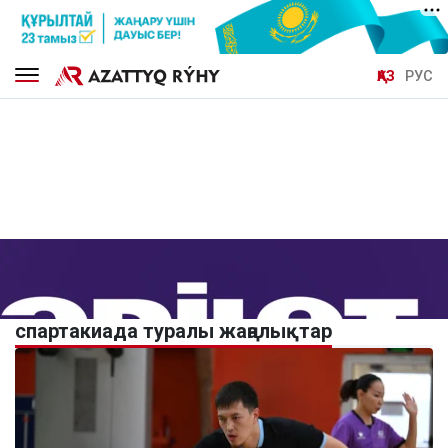
ҚАЗ
РУС
спартакиада туралы жаңалықтар