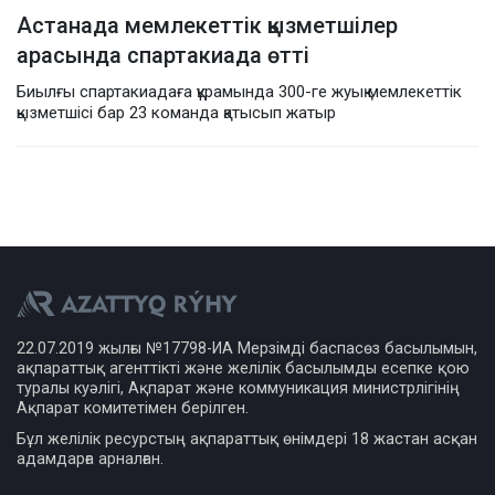
Астанада мемлекеттік қызметшілер
арасында спартакиада өтті
Биылғы спартакиадаға құрамында 300-ге жуық мемлекеттік
қызметшісі бар 23 команда қатысып жатыр
22.07.2019 жылғы №17798-ИА Мерзімді баспасөз басылымын,
ақпараттық агенттікті және желілік басылымды есепке қою
туралы куәлігі, Ақпарат және коммуникация министрлігінің
Ақпарат комитетімен берілген.
Бұл желілік ресурстың ақпараттық өнімдері 18 жастан асқан
адамдарға арналған.