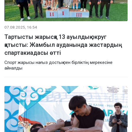
07.08.2025, 16:54
Тартысты жарысқа 13 ауылдық округ
қатысты: Жамбыл ауданында жастардың
спартакиадасы өтті
Спорт жарысы нағыз достық пен бірліктің мерекесіне
айналды