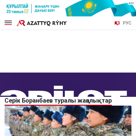
ҚАЗ
РУС
Серік Боранбаев туралы жаңалықтар