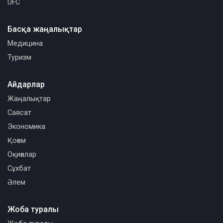
UFC
Басқа жаңалықтар
Медицина
Туризм
Айдарлар
Жаңалықтар
Саясат
Экономика
Қоғам
Оқиғалар
Сұхбат
Әлем
Жоба туралы