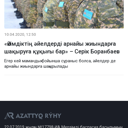
10.04.2020, 12:50
«Әкімдіктің әйелдерді арнайы жиындарға
шақыруға құқығы бар» – Серік Боранбаев
Егер кей мамандық бойынша сұраныс болса, әйелдер де
арнайы жиындарға шақырылады
22.07.2019 жылғы №17798-ИА Мерзімді баспасөз басылымын,