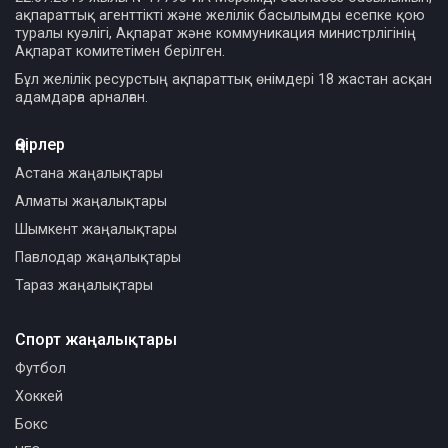
ақпараттық агенттікті және желілік басылымды есепке қою
туралы куәлігі, Ақпарат және коммуникация министрлігінің
Ақпарат комитетімен берілген.
Бұл желілік ресурстың ақпараттық өнімдері 18 жастан асқан
адамдарға арналған.
Өңірлер
Астана жаңалықтары
Алматы жаңалықтары
Шымкент жаңалықтары
Павлодар жаңалықтары
Тараз жаңалықтары
Спорт жаңалықтары
Футбол
Хоккей
Бокс