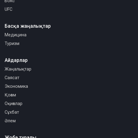
Бокс
UFC
Басқа жаңалықтар
Медицина
Туризм
Айдарлар
Жаңалықтар
Саясат
Экономика
Қоғам
Оқиғалар
Сұхбат
Әлем
Жоба туралы