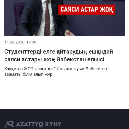
14.02.2020, 18:09
Студенттерді елге қайтарудың ешқандай
саяси астары жоқ - Өзбекстан елшісі
Қазақстан ЖОО-ларында 17 мыңға жуық Өзбекстан
азаматы білім алып жүр