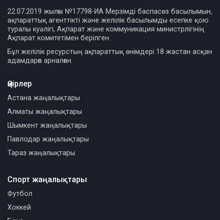
22.07.2019 жылғы №17798-ИА Мерзімді баспасөз басылымын,
ақпараттық агенттікті және желілік басылымды есепке қою
туралы куәлігі, Ақпарат және коммуникация министрлігінің
Ақпарат комитетімен берілген.
Бұл желілік ресурстың ақпараттық өнімдері 18 жастан асқан
адамдарға арналған.
Өңірлер
Астана жаңалықтары
Алматы жаңалықтары
Шымкент жаңалықтары
Павлодар жаңалықтары
Тараз жаңалықтары
Спорт жаңалықтары
Футбол
Хоккей