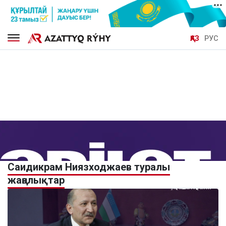
ҚАЗ
РУС
Саидикрам Ниязходжаев туралы
жаңалықтар