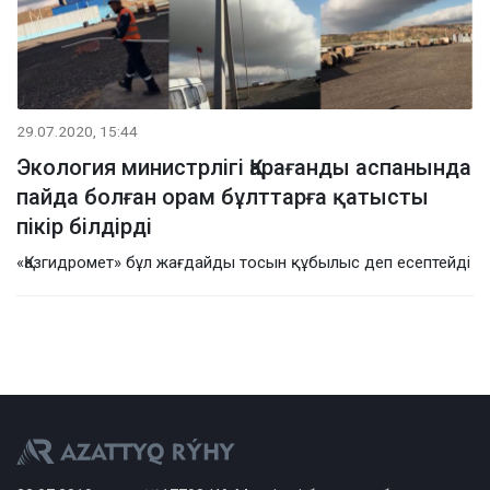
29.07.2020, 15:44
Экология министрлігі Қарағанды аспанында
пайда болған орам бұлттарға қатысты
пікір білдірді
«Қазгидромет» бұл жағдайды тосын құбылыс деп есептейді