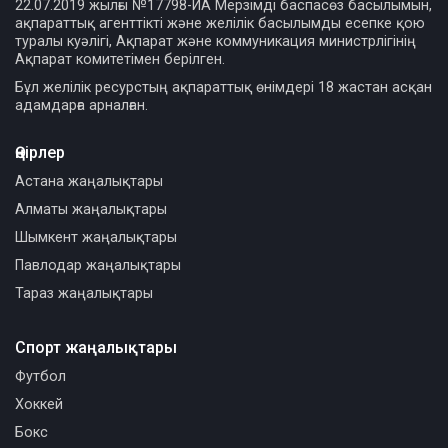
22.07.2019 жылғы №17798-ИА Мерзімді баспасөз басылымын,
ақпараттық агенттікті және желілік басылымды есепке қою
туралы куәлігі, Ақпарат және коммуникация министрлігінің
Ақпарат комитетімен берілген.
Бұл желілік ресурстың ақпараттық өнімдері 18 жастан асқан
адамдарға арналған.
Өңірлер
Астана жаңалықтары
Алматы жаңалықтары
Шымкент жаңалықтары
Павлодар жаңалықтары
Тараз жаңалықтары
Спорт жаңалықтары
Футбол
Хоккей
Бокс