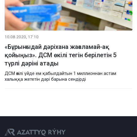
10.08.2020, 17:10
«Бұрынғыдай дәріхана жағаламай-ақ
қойыңыз». ДСМ өкілі тегін берілетін 5
түрлі дәріні атады
ДСМ өкілі үйде ем қабылдайтын 1 миллионнан астам
халыққа жететін дәрі барына сендірді