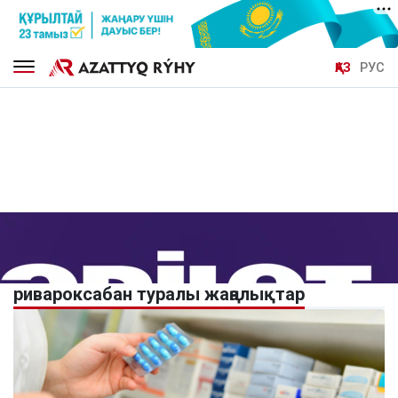
ҚАЗ
РУС
ривароксабан туралы жаңалықтар