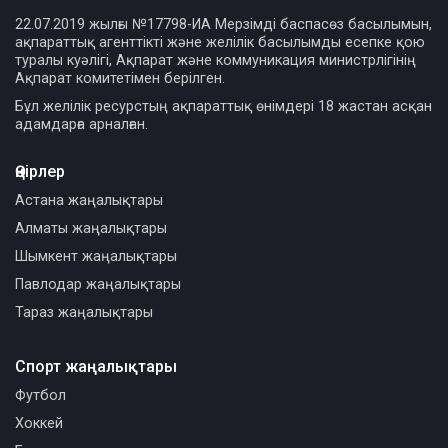
22.07.2019 жылғы №17798-ИА Мерзімді баспасөз басылымын,
ақпараттық агенттікті және желілік басылымды есепке қою
туралы куәлігі, Ақпарат және коммуникация министрлігінің
Ақпарат комитетімен берілген.
Бұл желілік ресурстың ақпараттық өнімдері 18 жастан асқан
адамдарға арналған.
Өңірлер
Астана жаңалықтары
Алматы жаңалықтары
Шымкент жаңалықтары
Павлодар жаңалықтары
Тараз жаңалықтары
Спорт жаңалықтары
Футбол
Хоккей