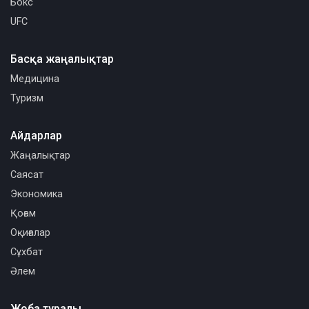
Бокс
UFC
Басқа жаңалықтар
Медицина
Туризм
Айдарлар
Жаңалықтар
Саясат
Экономика
Қоғам
Оқиғалар
Сұхбат
Әлем
Жоба туралы