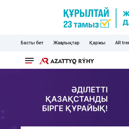
Басты бет
Жаңалықтар
Қаржы
AR tre