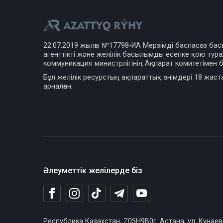
22.07.2019 жылғы №17798-ИА Мерзімді баспасөз ба
агенттікті және желілік басылымды есепке қою турал
коммуникация министрлігінің Ақпарат комитетімен б
Бұл желілік ресурстың ақпараттық өнімдері 18 жаст
арналған.
Әлеуметтік желілерде біз
Республика Казахстан, Z05H9B0г. Астана, ул. Кунаев