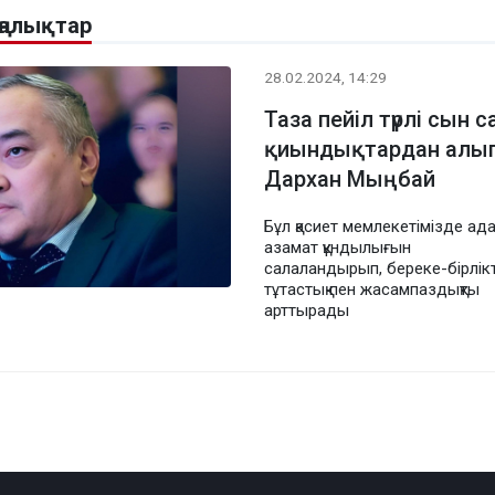
ңалықтар
28.02.2024, 14:29
Таза пейіл түрлі сын с
қиындықтардан алы
Дархан Мыңбай
Бұл қасиет мемлекетімізде ад
азамат құндылығын
салаландырып, береке-бірлікт
тұтастық пен жасампаздықты
арттырады