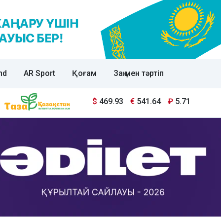
nd
AR Sport
Қоғам
Заң мен тәртіп
$
469.93
€
541.64
₽
5.71