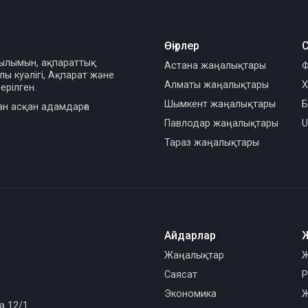
Өңірлер
С
сылымын, ақпараттық
Астана жаңалықтары
Ф
ы куәлігі, Ақпарат және
Алматы жаңалықтары
Х
ерілген.
Шымкент жаңалықтары
Б
ан асқан адамдарға
Павлодар жаңалықтары
U
Тараз жаңалықтары
Айдарлар
Жаңалықтар
Ж
Саясат
Р
Экономика
Ж
а 12/1