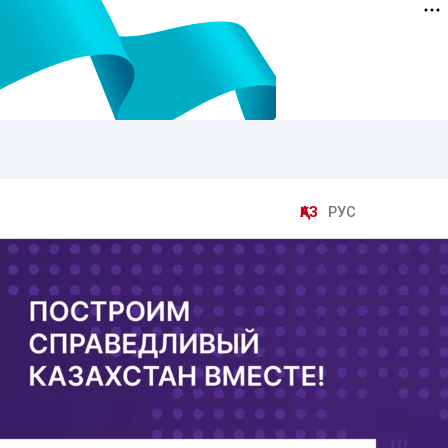
ҚАЗ
РУС