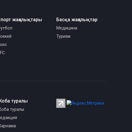
порт жаңалықтары
Басқа жаңалықтар
утбол
Медицина
оккей
Туризм
окс
FC
Жоба туралы
оба туралы
едакция
арнама