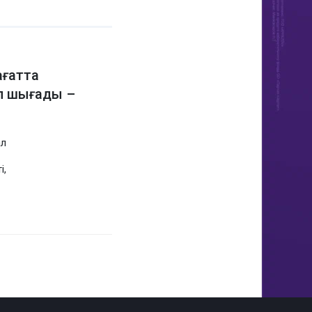
ағатта
п шығады –
ал
і,