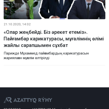
21.10.2020, 14:02
«Олар жеңбейді. Біз әрекет етеміз».
Пайғамбар карикатурасы, мұғалімнің өлімі
жайлы сарапшымен сұхбат
Парижде Мұхаммед пайғамбардың карикатурасын
жариялаған мұғалім өлтірілді