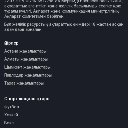
22.07.2019 жылғы №17798-ИА Мерзімді баспасөз басылымын,
ақпараттық агенттікті және желілік басылымды есепке қою
туралы куәлігі, Ақпарат және коммуникация министрлігінің
Ақпарат комитетімен берілген.
Бұл желілік ресурстың ақпараттық өнімдері 18 жастан асқан
адамдарға арналған.
Өңірлер
Астана жаңалықтары
Алматы жаңалықтары
Шымкент жаңалықтары
Павлодар жаңалықтары
Тараз жаңалықтары
Спорт жаңалықтары
Футбол
Хоккей
Бокс