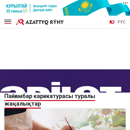
ҚАЗ
РУС
Пайғамбар карикатурасы туралы
жаңалықтар